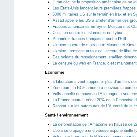
L’Iran décline la proposition américaine de se joi
Les Etats-Unis lancent leurs premières frappes 
5000 militaires US sur le terrain en Irak et en S
Assad appelle les US a arrêter d’armer des gro
Frappes américaines en Syrie: Moscou met Ob
Coalition contre les islamistes en Lybie
Premières frappes françaises contre l’EIIL
Ukraine: guerre de mots entre Moscou et Kiev s
Ukraine : tensions autour de l’accord de libre-
Des soldats du renseignement israélien dénonce
La censure du web en France, c’est maintenant
Économie
« Libération » veut supprimer plus d’un tiers des
Zone euro: la BCE amorce à nouveau la pompe 
Valls appelle de nouveau l’Allemagne a soutenir
La France pourrait céder 20% de la Française d
Rapport sur les autoroutes de L’Autorité de la 
Santé / environnement
La déforestation de l’Amazonie en hausse de 2
Ebola se propage à une vitesse exponentielle 
Volontaire française de MSF contaminée par le v