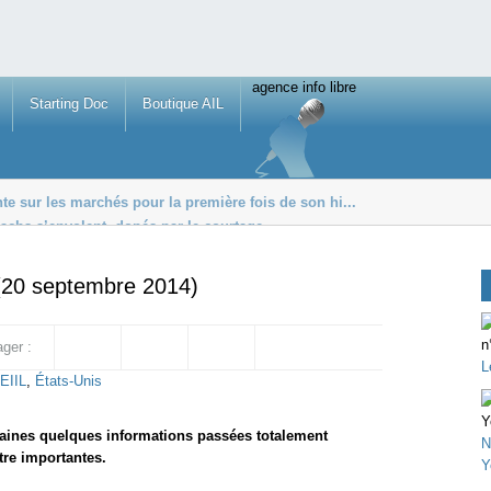
agence info libre
Starting Doc
Boutique AIL
e sur les marchés pour la première fois de son hi...
achs s’envolent, dopés par le courtage
euros aux ultra-ric...
 (20 septembre 2014)
ager :
L
EIIL
,
États-Unis
maines quelques informations passées totalement
N
re importantes.
Y