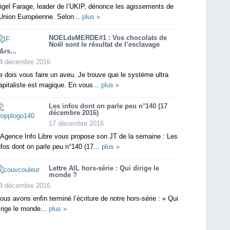
igel Farage, leader de l’UKIP, dénonce les agissements de
’Union Européenne. Selon...
plus »
NOELdeMERDE#1 : Vos chocolats de
Noël sont le résultat de l’esclavage
&rs...
4 décembre 2016
e dois vous faire un aveu. Je trouve que le système ultra
apitaliste est magique. En vous...
plus »
Les infos dont on parle peu n°140 (17
décembre 2016)
17 décembre 2016
’Agence Info Libre vous propose son JT de la semaine : Les
nfos dont on parle peu n°140 (17...
plus »
Lettre AIL hors-série : Qui dirige le
monde ?
3 décembre 2016
ous avons enfin terminé l’écriture de notre hors-série : « Qui
irige le monde...
plus »