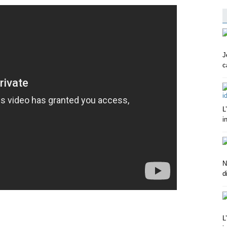
J
c
L
i
N
d
L