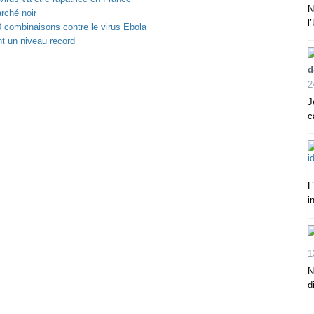
N
rché noir
l
combinaisons contre le virus Ebola
nt un niveau record
d
2
J
c
L
i
1
N
d