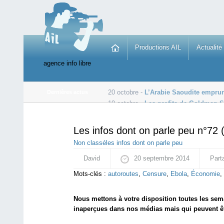
Productions AIL
Actualité
agence info libre
20 octobre -
L’Arabie Saoudite emprunt
Dernières actus
19 octobre -
Les profits de Goldman S
19 octobre -
ISF: L’État rembourse plus d’un milliard d’
Les infos dont on parle peu n°72
Non classé
les infos dont on parle peu
David
20 septembre 2014
Part
Mots-clés :
autoroutes
,
Censure
,
Ebola
,
Économie
,
Nous mettons à votre disposition toutes les se
inaperçues dans nos médias mais qui peuvent êt