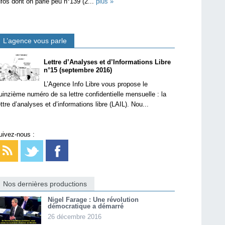
nfos dont on parle peu n°139 (2...
plus »
L’agence vous parle
Lettre d’Analyses et d’Informations Libre
n°15 (septembre 2016)
L’Agence Info Libre vous propose le
uinzième numéro de sa lettre confidentielle mensuelle : la
ettre d’analyses et d’informations libre (LAIL). Nou...
uivez-nous :
Nos dernières productions
Nigel Farage : Une révolution
démocratique a démarré
26 décembre 2016