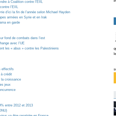
i
ndre à Coalition contre l’EIIL
contre l’EIIL
yrie d’ici la fin de l’année selon Michael Hayden
upes armées en Syrie et en Irak
ama en garde
ur fond de combats dans l’est
échange avec l’UE
nt les « abus » contre les Palestiniens
q
l
 effectifs
s
à crédit
 la croissance
es jeux
concurrence
9% entre 2012 et 2013
(ONU)
irus va être rapatriée en France