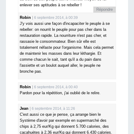
enlever ses aptitudes à se rebeller !
Répondre
Robin
6 septembre 2014, à 00:39
J'y vois aussi une façon d'incapaciter le peuple à se
rebeller: on nourrit le peuple pour pas cher dans la
restauration rapide. La nourriture n'est pas cher, et
rassasie le consommateur. Bien sûr elle est
totalement néfaste pour l'organisme. Mais cela permet
de maintenir les masses dans leur léthargie. Et
comme chacun le sait, tant qu'il a du pain dans
l'assiette et un boulot auquel aller, le peuple ne
bronche pas.
Robin
6 septembre 2014, à 00:40
Pardon pour la répétition, j'ai oublié de le relire.
Jean
6 septembre 2014, à 11:26
C'est aussi ce que je pense, ça arrange bien le
Système d'avoir par exemple en supermarché des
chips à 2,75 eur/Kg qui donnent 5.700 calories, des
cacahuètes à 2,36 eur/Kg qui donnent 6.430 calories.