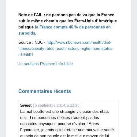
Note de l'AIL : ne perdons pas de vu que la France
suit le même chemin que les États-Unis d’Amérique
puisque
la France compte 46 % de personnes en
surpoids
.
Source :
NBC -
http://www.nbcnews.com/health/diet-
fitness/obesity-rates-reach-historic-highs-more-states-
n195691
Je soutiens l'Agence Info Libre
Commentaires récents
Sweet
5 septembre 2014, à 22:36
La mal bouffe est une stratégie vicieuse des états
unis. Les personnes obèses n'auront pas les
capacités physiques pour se révolter ! Après
l'ignorance, je crois qu'entretenir une mauvaise santé
au sein de son peuple est le meilleur moyen de lui