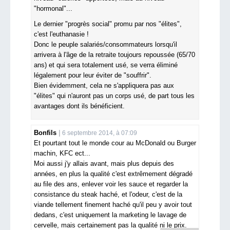
"hormonal"...
Le dernier "progrès social" promu par nos "élites",
c'est l'euthanasie !
Donc le peuple salariés/consommateurs lorsqu'il
arrivera à l'âge de la retraite toujours repoussée (65/70
ans) et qui sera totalement usé, se verra éliminé
légalement pour leur éviter de "souffrir".
Bien évidemment, cela ne s'appliquera pas aux
"élites" qui n'auront pas un corps usé, de part tous les
avantages dont ils bénéficient.
Bonfils
6 septembre 2014, à 07:09
Et pourtant tout le monde cour au McDonald ou Burger
machin, KFC ect...
Moi aussi j'y allais avant, mais plus depuis des
années, en plus la qualité c'est extrêmement dégradé
au file des ans, enlever voir les sauce et regarder la
consistance du steak haché, et l'odeur, c'est de la
viande tellement finement haché qu'il peu y avoir tout
dedans, c'est uniquement la marketing le lavage de
cervelle, mais certainement pas la qualité ni le prix.