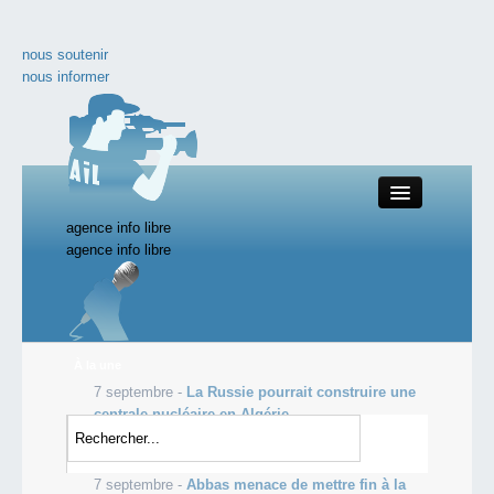
nous soutenir
nous informer
agence info libre
Close
agence info libre
nos productions
À la une
7 septembre -
La Russie pourrait construire une
toute l'actualité
centrale nucléaire en Algérie
7 septembre -
Syrie: les rebelles avancent sur le
les vidéos incontournables
plateau du Golan
7 septembre -
Abbas menace de mettre fin à la