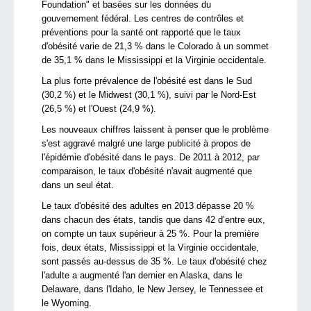
Foundation"
et basées sur les données
du
gouvernement fédéral
.
Les centres de contrôles et
préventions pour la santé
ont rapporté
que
le taux
d'obésité
varie de
21,3 %
dans le Colorado
à un sommet
de
35,1
%
dans le Mississippi
et la Virginie occidentale
.
La plus forte prévalence
de l'obésité est
dans le Sud
(
30,2
%
)
et
le Midwest
(
30,1 %), suivi
par le
Nord-Est
(
26,5 %)
et l'Ouest (
24,9
%
)
.
Les
nouveaux
chiffres laissent à penser
que le problème
s'est
aggravé
malgré
une large publicité
à propos de
l'épidémie
d
'obésité
dans le pays.
De 2011 à
2012,
par
comparaison
,
le taux d'obésité
n'
avait augmenté
que
dans un seul état
.
Le taux d'obésité
des adultes en 2013
dépasse
20 %
dans chacun des états,
tandis que dans 42
d’entre eux,
on compte
un taux supérieur à
25 %
.
Pour
la première
fois,
deux états,
Mississippi
et la Virginie occidentale
,
sont passés au-dessus de
35 %
.
L
e taux d'obésité
chez
l'adulte
a augmenté
l'an dernier
en Alaska
, dans le
Delaware, dans l'
Idaho
, le
New Jersey
, le Tennessee et
le Wyoming.