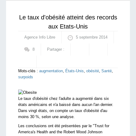
réconciliation palestinienne
qui sommes-nous ?
Le taux d'obésité atteint des records
aux Etats-Unis
Agence Info Libre
5 septembre 2014
8
Partager :
Mots-clés :
augmentation
,
États-Unis
,
obésité
,
Santé
,
surpoids
L
e taux d'obésité
chez l'adulte
a augmenté
dans
six
états américains
et n'a baissé dans aucun l
'an dernier.
Dans vingt états, on compte un taux d'obésité d'au
moins
30
%,
selon
une analyse
.
Les
conclusions ont été présentées
par le
"
Trust for
America's Health and the Robert Wood Johnson