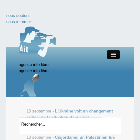
nous soutenir
nous informer
agence info libre
Close
agence info libre
nos productions
À la une
10 septembre -
L'Ukraine voit un changement
toute l'actualité
radical de la situation dans l'Est
10 septembre -
Neuf Femen relaxées concernant
les vidéos incontournables
la dégradation d'une cloche de Notre-Dame
10 septembre -
Cisjordanie: un Palestinien tué