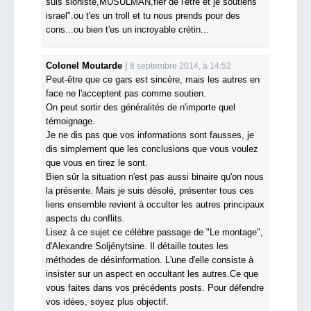
suis sioniste,MUSULMAN,fier de l'être et je soutiens
israel".ou t'es un troll et tu nous prends pour des
cons...ou bien t'es un incroyable crétin...
Colonel Moutarde
8 septembre 2014, à 14:52
Peut-être que ce gars est sincère, mais les autres en
face ne l'acceptent pas comme soutien.
On peut sortir des généralités de n'importe quel
témoignage.
Je ne dis pas que vos informations sont fausses, je
dis simplement que les conclusions que vous voulez
que vous en tirez le sont.
Bien sûr la situation n'est pas aussi binaire qu'on nous
la présente. Mais je suis désolé, présenter tous ces
liens ensemble revient à occulter les autres principaux
aspects du conflits.
Lisez à ce sujet ce célèbre passage de "Le montage",
d'Alexandre Soljénytsine. Il détaille toutes les
méthodes de désinformation. L'une d'elle consiste à
insister sur un aspect en occultant les autres.Ce que
vous faites dans vos précédents posts. Pour défendre
vos idées, soyez plus objectif.