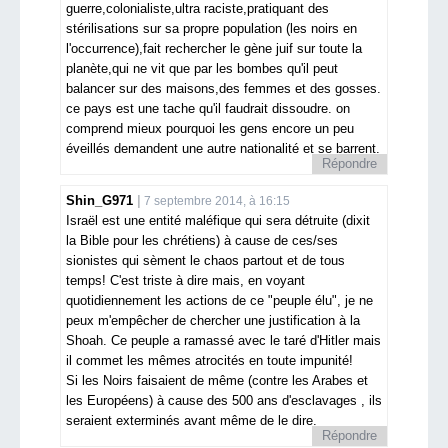
guerre,colonialiste,ultra raciste,pratiquant des
stérilisations sur sa propre population (les noirs en
l'occurrence),fait rechercher le gène juif sur toute la
planète,qui ne vit que par les bombes qu'il peut
balancer sur des maisons,des femmes et des gosses.
ce pays est une tache qu'il faudrait dissoudre. on
comprend mieux pourquoi les gens encore un peu
éveillés demandent une autre nationalité et se barrent.
Répondre
Shin_G971
7 septembre 2014, à 16:15
Israël est une entité maléfique qui sera détruite (dixit
la Bible pour les chrétiens) à cause de ces/ses
sionistes qui sèment le chaos partout et de tous
temps! C'est triste à dire mais, en voyant
quotidiennement les actions de ce "peuple élu", je ne
peux m'empêcher de chercher une justification à la
Shoah. Ce peuple a ramassé avec le taré d'Hitler mais
il commet les mêmes atrocités en toute impunité!
Si les Noirs faisaient de même (contre les Arabes et
les Européens) à cause des 500 ans d'esclavages , ils
seraient exterminés avant même de le dire.
Répondre