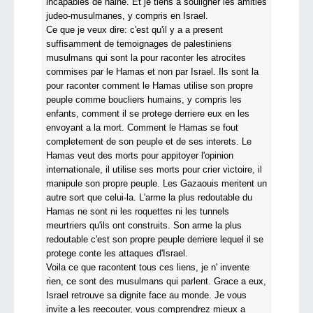
incapables de haine. Et je tiens a souligner les amities
judeo-musulmanes, y compris en Israel.
Ce que je veux dire: c'est qu'il y a a present
suffisamment de temoignages de palestiniens
musulmans qui sont la pour raconter les atrocites
commises par le Hamas et non par Israel. Ils sont la
pour raconter comment le Hamas utilise son propre
peuple comme boucliers humains, y compris les
enfants, comment il se protege derriere eux en les
envoyant a la mort. Comment le Hamas se fout
completement de son peuple et de ses interets. Le
Hamas veut des morts pour appitoyer l'opinion
internationale, il utilise ses morts pour crier victoire, il
manipule son propre peuple. Les Gazaouis meritent un
autre sort que celui-la. L'arme la plus redoutable du
Hamas ne sont ni les roquettes ni les tunnels
meurtriers qu'ils ont construits. Son arme la plus
redoutable c'est son propre peuple derriere lequel il se
protege conte les attaques d'Israel.
Voila ce que racontent tous ces liens, je n' invente
rien, ce sont des musulmans qui parlent. Grace a eux,
Israel retrouve sa dignite face au monde. Je vous
invite a les reecouter, vous comprendrez mieux a