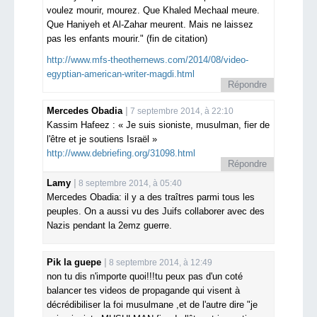
voulez mourir, mourez. Que Khaled Mechaal meure.
Que Haniyeh et Al-Zahar meurent. Mais ne laissez
pas les enfants mourir." (fin de citation)
http://www.mfs-theothernews.com/2014/08/video-
egyptian-american-writer-magdi.html
Répondre
Mercedes Obadia
7 septembre 2014, à 22:10
Kassim Hafeez : « Je suis sioniste, musulman, fier de
l'être et je soutiens Israël »
http://www.debriefing.org/31098.html
Répondre
Lamy
8 septembre 2014, à 05:40
Mercedes Obadia: il y a des traîtres parmi tous les
peuples. On a aussi vu des Juifs collaborer avec des
Nazis pendant la 2emz guerre.
Pik la guepe
8 septembre 2014, à 12:49
non tu dis n'importe quoi!!!tu peux pas d'un coté
balancer tes videos de propagande qui visent à
décrédibiliser la foi musulmane ,et de l'autre dire "je