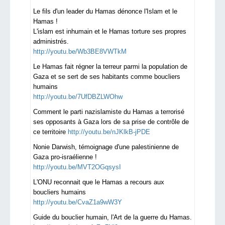
Le fils d'un leader du Hamas dénonce l'Islam et le
Hamas !
L'islam est inhumain et le Hamas torture ses propres
administrés.
http://youtu.be/Wb3BE8VWTkM
Le Hamas fait régner la terreur parmi la population de
Gaza et se sert de ses habitants comme boucliers
humains
http://youtu.be/7UfDBZLWOhw
Comment le parti nazislamiste du Hamas a terrorisé
ses opposants à Gaza lors de sa prise de contrôle de
ce territoire
http://youtu.be/nJKlkB-jPDE
Nonie Darwish, témoignage d'une palestinienne de
Gaza pro-israélienne !
http://youtu.be/MVT2OGqsysI
L'ONU reconnait que le Hamas a recours aux
boucliers humains
http://youtu.be/CvaZ1a9wW3Y
Guide du bouclier humain, l'Art de la guerre du Hamas.