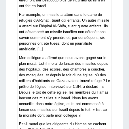
erreur ont fait beaucoup plus de victimes qu’ils n’en
ont fait en Israël.
Par exemple, un missile a atterri dans le camp de
réfugiés d’Al-Shati, tuant dix enfants. Un autre missile
a atterri sur l’hôpital Al-Shifa, tuant quatre enfants. Ils
ont désamorcé un missile israélien non détoné sans
savoir comment s’y prendre et, par conséquent, six
personnes ont été tuées, dont un journaliste
américain. [...]
Mon collègue a affirmé que nous avons gagné sur le
plan moral. Est-il moral de lancer des missiles depuis
des hôpitaux, des écoles, des chambres à coucher,
des mosquées, et depuis le toit d’une église, où des
milliers d’habitants de Gaza avaient trouvé refuge ? Le
prêtre de l’église, interviewé sur CBN, a déclaré : «
Depuis le toit de cette église, les membres du Hamas
lancent des missiles sur Israël. Nous les avons
accueillis dans notre église, et ils ont commencé à
lancer des missiles sur Israël depuis le toit. » Est-ce
la moralité dont parle mon collègue ?!
Est-il moral que les dirigeants du Hamas se cachent