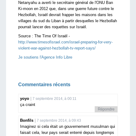
Netanyahu a averti le secrétaire général de l'ONU Ban
Ki-moon en 2012 que, dans une guerre future contre le
Hezbollah, Israël devrait frapper les maisons dans les
villages du sud du Liban à partir desquelles le Hezbollah
pourrait lancer des roquettes sur Israël.
Source :
The Time Of Israël -
http://www.timesofisrael.com/israel-preparing-for-very-
violent-war-against-hezbollah-tv-report-says/
Je soutiens l'Agence Info Libre
Commentaires récents
yoyo
7 septembre 2014, à 00:11
ça craint
Répondre
Bonfils
7 septembre 2014, à 09:43
Imaginez si cela était un gouvernement musulman qui
faisait cela, leur pays serait enterré depuis longtemps