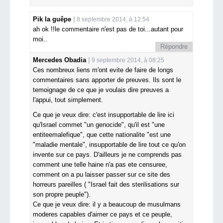
Pik la guêpe
8 septembre 2014, à 12:54
ah ok !!le commentaire n'est pas de toi...autant pour
moi..
Répondre
Mercedes Obadia
9 septembre 2014, à 08:25
Ces nombreux liens m'ont evite de faire de longs
commentaires sans apporter de preuves. Ils sont le
temoignage de ce que je voulais dire preuves a
l'appui, tout simplement.
Ce que je veux dire: c'est insupportable de lire ici
qu'Israel commet "un genocide", qu'il est "une
entiteemalefique", que cette nationalite "est une
"maladie mentale", insupportable de lire tout ce qu'on
invente sur ce pays. D'ailleurs je ne comprends pas
comment une telle haine n'a pas ete censuree,
comment on a pu laisser passer sur ce site des
horreurs pareilles ( "Israel fait des sterilisations sur
son propre peuple").
Ce que je veux dire: il y a beaucoup de musulmans
moderes capables d'aimer ce pays et ce peuple,