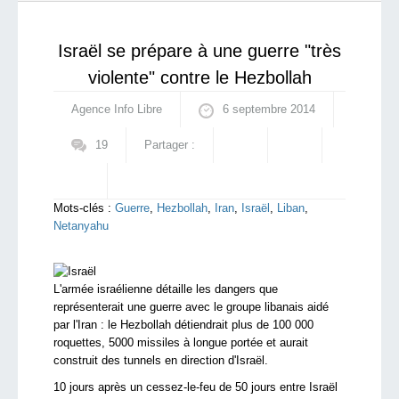
par des tirs de soldats israéliens
qui sommes-nous ?
Israël se prépare à une guerre "très
violente" contre le Hezbollah
Agence Info Libre
6 septembre 2014
19
Partager :
Mots-clés :
Guerre
,
Hezbollah
,
Iran
,
Israël
,
Liban
,
Netanyahu
L'armée israélienne détaille les dangers que
représenterait une guerre avec le groupe libanais aidé
par l'Iran : le Hezbollah détiendrait plus de 100 000
roquettes, 5000 missiles à longue portée et aurait
construit des tunnels en direction d'Israël.
10 jours après un cessez-le-feu de 50 jours entre Israël