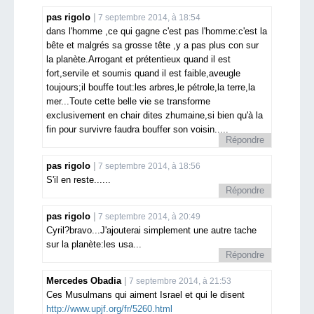
pas rigolo
7 septembre 2014, à 18:54
dans l'homme ,ce qui gagne c'est pas l'homme:c'est la
bête et malgrés sa grosse tête ,y a pas plus con sur
la planète.Arrogant et prétentieux quand il est
fort,servile et soumis quand il est faible,aveugle
toujours;il bouffe tout:les arbres,le pétrole,la terre,la
mer...Toute cette belle vie se transforme
exclusivement en chair dites zhumaine,si bien qu'à la
fin pour survivre faudra bouffer son voisin.....
Répondre
pas rigolo
7 septembre 2014, à 18:56
S'il en reste......
Répondre
pas rigolo
7 septembre 2014, à 20:49
Cyril?bravo...J'ajouterai simplement une autre tache
sur la planète:les usa...
Répondre
Mercedes Obadia
7 septembre 2014, à 21:53
Ces Musulmans qui aiment Israel et qui le disent
http://www.upjf.org/fr/5260.html