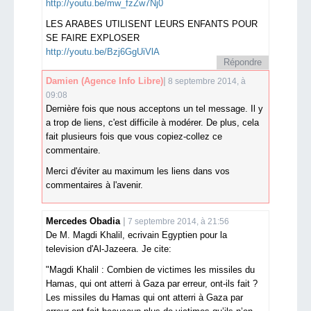
http://youtu.be/mw_fzZw7Nj0
LES ARABES UTILISENT LEURS ENFANTS POUR
SE FAIRE EXPLOSER
http://youtu.be/Bzj6GgUiVlA
Répondre
Damien
(Agence Info Libre)
8 septembre 2014, à
09:08
Dernière fois que nous acceptons un tel message. Il y
a trop de liens, c'est difficile à modérer. De plus, cela
fait plusieurs fois que vous copiez-collez ce
commentaire.
Merci d'éviter au maximum les liens dans vos
commentaires à l'avenir.
Mercedes Obadia
7 septembre 2014, à 21:56
De M. Magdi Khalil, ecrivain Egyptien pour la
television d'Al-Jazeera. Je cite:
"Magdi Khalil : Combien de victimes les missiles du
Hamas, qui ont atterri à Gaza par erreur, ont-ils fait ?
Les missiles du Hamas qui ont atterri à Gaza par