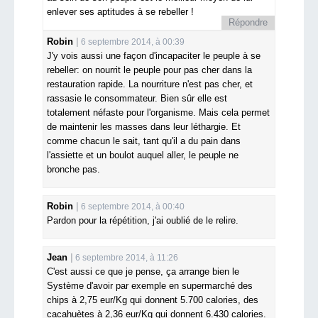
enlever ses aptitudes à se rebeller !
Répondre
Robin
6 septembre 2014, à 00:39
J'y vois aussi une façon d'incapaciter le peuple à se
rebeller: on nourrit le peuple pour pas cher dans la
restauration rapide. La nourriture n'est pas cher, et
rassasie le consommateur. Bien sûr elle est
totalement néfaste pour l'organisme. Mais cela permet
de maintenir les masses dans leur léthargie. Et
comme chacun le sait, tant qu'il a du pain dans
l'assiette et un boulot auquel aller, le peuple ne
bronche pas.
Robin
6 septembre 2014, à 00:40
Pardon pour la répétition, j'ai oublié de le relire.
Jean
6 septembre 2014, à 11:26
C'est aussi ce que je pense, ça arrange bien le
Système d'avoir par exemple en supermarché des
chips à 2,75 eur/Kg qui donnent 5.700 calories, des
cacahuètes à 2,36 eur/Kg qui donnent 6.430 calories.