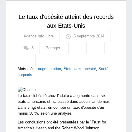
réconciliation palestinienne
qui sommes-nous ?
Le taux d'obésité atteint des records
aux Etats-Unis
Agence Info Libre
5 septembre 2014
8
Partager :
Mots-clés :
augmentation
,
États-Unis
,
obésité
,
Santé
,
surpoids
L
e taux d'obésité
chez l'adulte
a augmenté
dans
six
états américains
et n'a baissé dans aucun l
'an dernier.
Dans vingt états, on compte un taux d'obésité d'au
moins
30
%,
selon
une analyse
.
Les
conclusions ont été présentées
par le
"
Trust for
America's Health and the Robert Wood Johnson