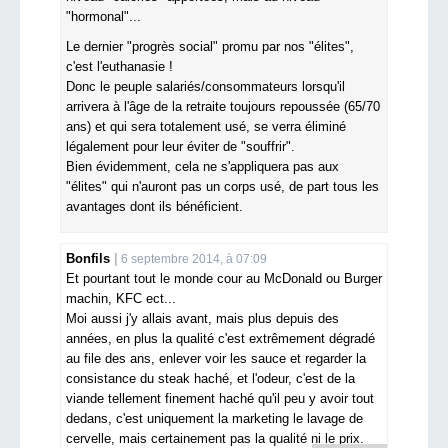
"hormonal"...
Le dernier "progrès social" promu par nos "élites",
c'est l'euthanasie !
Donc le peuple salariés/consommateurs lorsqu'il
arrivera à l'âge de la retraite toujours repoussée (65/70
ans) et qui sera totalement usé, se verra éliminé
légalement pour leur éviter de "souffrir".
Bien évidemment, cela ne s'appliquera pas aux
"élites" qui n'auront pas un corps usé, de part tous les
avantages dont ils bénéficient.
Bonfils
6 septembre 2014, à 07:09
Et pourtant tout le monde cour au McDonald ou Burger
machin, KFC ect...
Moi aussi j'y allais avant, mais plus depuis des
années, en plus la qualité c'est extrêmement dégradé
au file des ans, enlever voir les sauce et regarder la
consistance du steak haché, et l'odeur, c'est de la
viande tellement finement haché qu'il peu y avoir tout
dedans, c'est uniquement la marketing le lavage de
cervelle, mais certainement pas la qualité ni le prix.