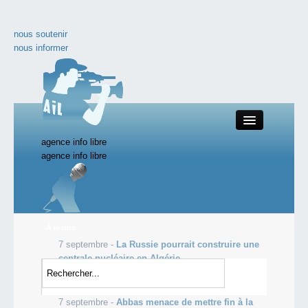
nous soutenir
nous informer
agence info libre
Close
agence info libre
nos productions
À la une
7 septembre -
La Russie pourrait construire une
toute l'actualité
centrale nucléaire en Algérie
7 septembre -
Syrie: les rebelles avancent sur le
les vidéos incontournables
plateau du Golan
7 septembre -
Abbas menace de mettre fin à la