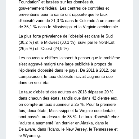
Foundation"
et basées sur les données
du
gouvernement fédéral
.
Les centres de contrôles et
préventions pour la santé
ont rapporté
que
le taux
d'obésité
varie de
21,3 %
dans le Colorado
à un sommet
de
35,1
%
dans le Mississippi
et la Virginie occidentale
.
La plus forte prévalence
de l'obésité est
dans le Sud
(
30,2
%
)
et
le Midwest
(
30,1 %), suivi
par le
Nord-Est
(
26,5 %)
et l'Ouest (
24,9
%
)
.
Les
nouveaux
chiffres laissent à penser
que le problème
s'est
aggravé
malgré
une large publicité
à propos de
l'épidémie
d
'obésité
dans le pays.
De 2011 à
2012,
par
comparaison
,
le taux d'obésité
n'
avait augmenté
que
dans un seul état
.
Le taux d'obésité
des adultes en 2013
dépasse
20 %
dans chacun des états,
tandis que dans 42
d’entre eux,
on compte
un taux supérieur à
25 %
.
Pour
la première
fois,
deux états,
Mississippi
et la Virginie occidentale
,
sont passés au-dessus de
35 %
.
L
e taux d'obésité
chez
l'adulte
a augmenté
l'an dernier
en Alaska
, dans le
Delaware, dans l'
Idaho
, le
New Jersey
, le Tennessee et
le Wyoming.