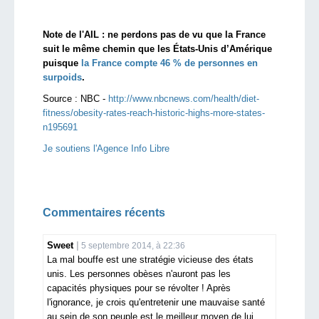
Note de l'AIL : ne perdons pas de vu que la France
suit le même chemin que les États-Unis d’Amérique
puisque
la France compte 46 % de personnes en
surpoids
.
Source :
NBC -
http://www.nbcnews.com/health/diet-
fitness/obesity-rates-reach-historic-highs-more-states-
n195691
Je soutiens l'Agence Info Libre
Commentaires récents
Sweet
5 septembre 2014, à 22:36
La mal bouffe est une stratégie vicieuse des états
unis. Les personnes obèses n'auront pas les
capacités physiques pour se révolter ! Après
l'ignorance, je crois qu'entretenir une mauvaise santé
au sein de son peuple est le meilleur moyen de lui