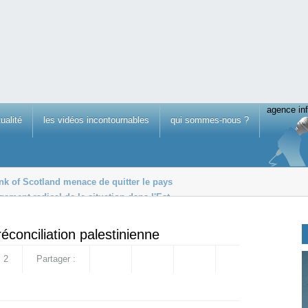
agence inf
tualité
les vidéos incontournables
qui sommes-nous ?
k of Scotland menace de quitter le pays
gement radical de la situation dans l'Est
radation d'une cloche de Notre-Dame
éconciliation palestinienne
2
Partager :