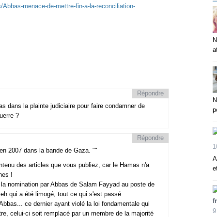
Abbas-menace-de-mettre-fin-a-la-reconciliation-
N
a
Répondre
N
s dans la plainte judiciaire pour faire condamner de
p
uerre ?
Répondre
1
e en 2007 dans la bande de Gaza. ""
A
tenu des articles que vous publiez, car le Hamas n'a
e
nes !
u'à la nomination par Abbas de Salam Fayyad au poste de
h qui a été limogé, tout ce qui s'est passé
f
 Abbas... ce dernier ayant violé la loi fondamentale qui
9
re, celui-ci soit remplacé par un membre de la majorité