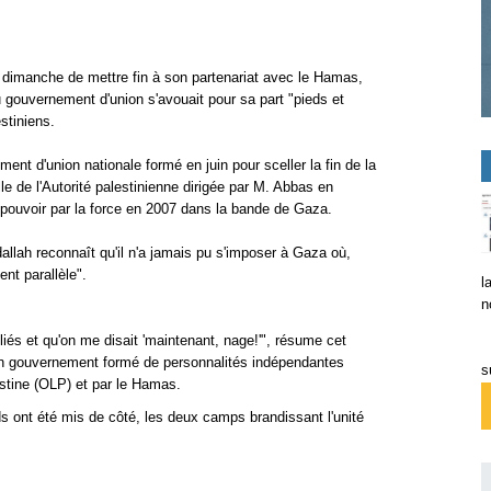
imanche de mettre fin à son partenariat avec le Hamas,
u gouvernement d'union s'avouait pour sa part "pieds et
stiniens.
t d'union nationale formé en juin pour sceller la fin de la
lle de l'Autorité palestinienne dirigée par M. Abbas en
 pouvoir par la force en 2007 dans la bande de Gaza.
llah reconnaît qu'il n'a jamais pu s'imposer à Gaza où,
nt parallèle".
l
n
iés et qu'on me disait 'maintenant, nage!'", résume cet
'un gouvernement formé de personnalités indépendantes
s
estine (OLP) et par le Hamas.
nds ont été mis de côté, les deux camps brandissant l'unité