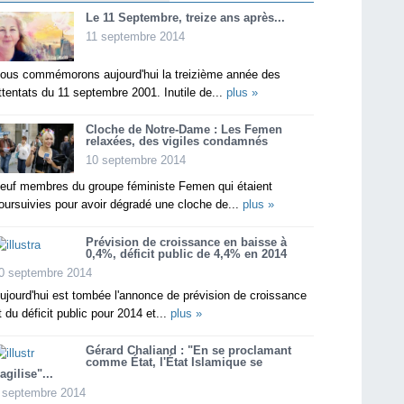
Le 11 Septembre, treize ans après...
11 septembre 2014
ous commémorons aujourd'hui la treizième année des
ttentats du 11 septembre 2001. Inutile de...
plus »
Cloche de Notre-Dame : Les Femen
relaxées, des vigiles condamnés
10 septembre 2014
euf membres du groupe féministe Femen qui étaient
oursuivies pour avoir dégradé une cloche de...
plus »
Prévision de croissance en baisse à
0,4%, déficit public de 4,4% en 2014
0 septembre 2014
ujourd'hui est tombée l'annonce de prévision de croissance
t du déficit public pour 2014 et...
plus »
Gérard Chaliand : "En se proclamant
comme État, l'État Islamique se
ragilise"...
 septembre 2014