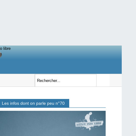
o libre
Les infos dont on parle peu n°70