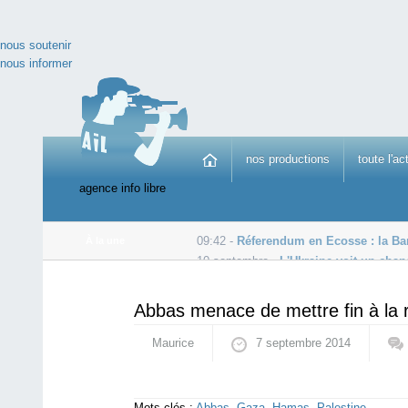
nous soutenir
nous informer
nos productions
toute l'ac
agence info libre
09:42 -
Réferendum en Ecosse : la Ban
À la une
10 septembre -
L'Ukraine voit un chan
10 septembre -
Neuf Femen relaxées concernant la dég
Abbas menace de mettre fin à la r
Maurice
7 septembre 2014
Mots-clés :
Abbas
,
Gaza
,
Hamas
,
Palestine