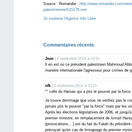
Source :
Romandie -
http://www.romandie.com/news/
palestinienne/515178.rom
Je soutiens l'Agence Info Libre
Commentaires récents
Jean
8 septembre 2014, à 10:51
Il en est où ce président palestinien Mahmoud Abba
manière internationale l'agresseur pour crimes de g
nfk
8 septembre 2014, à 23:15
"" celle du Hamas qui a pris le pouvoir par la forc
Je trouve dommage que vous ne vérifiez pas le con
jamais pris le pouvoir "par la force" mais par les ur
Après les élections législatives de 2006, et jusq
premier ministre, en remplacement de Ismaïl Haniye
(provocations,...) est du fait du Fatah du président
prévoyait qu'en cas de limogeage du premier minist