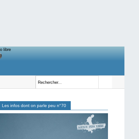
o libre
Les infos dont on parle peu n°70