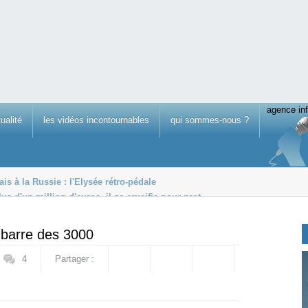
agence inf
tualité
les vidéos incontournables
qui sommes-nous ?
is à la Russie : l'Elysée rétro-pédale
us d'un million d'euros, il se crucifie pour prot...
 l’ennemi de mon ennemi est mon a...
 barre des 3000
4
Partager :