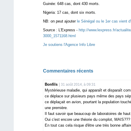
Guinée: 648 cas, dont 430 morts.
Nigeria: 17 cas, dont six morts.
NB: on peut ajouter
le Sénégal ou le 1er cas vient d
Source :
L'Express -
http://www.lexpress.fr/actuali
3000_1571168.html
Je soutiens l'Agence Info Libre
Commentaires récents
Bonfils
31 août 2014, à 09:31
Mystérieuse maladie, qui apparaît et disparaît com
ce déplace sur plusieurs pays même des pays sépare
ce déplaçait en avion, pourtant la population tou
une première.
Il faut savoir que beaucoup de laboratoires de haut 
Oui c'est encore une théorie du complot, MAIS???
En tout cas cela risque d'être une très bonne affaire