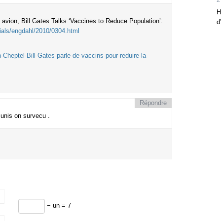
H
en avion, Bill Gates Talks ‘Vaccines to Reduce Population’:
d
rials/engdahl/2010/0304.html
-Cheptel-Bill-Gates-parle-de-vaccins-pour-reduire-la-
Répondre
 unis on survecu .
− un = 7