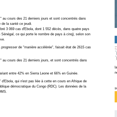
 au cours des 21 derniers jours et sont concentrés dans
 de la santé ce jeudi.
bré 3 069 cas d'Ebola, dont 1 552 décès, dans quatre pays
u Sénégal, ce qui porte le nombre de pays à cinq), selon son
ève.
à progresser de "manière accélérée", faisait état de 2615 cas
 au cours des 21 derniers jours, et sont concentrés dans
l
n
ariant entre 42% en Sierra Leone et 66% en Guinée.
d'Ebola, qui n'est pas liée à cette en cours en Afrique de
épublique démocratique du Congo (RDC). Les données de la
s
'OMS.