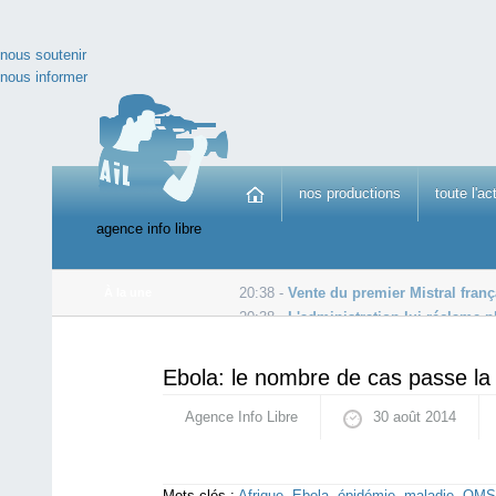
nous soutenir
nous informer
nos productions
toute l'ac
agence info libre
20:38 -
Vente du premier Mistral frança
À la une
20:38 -
L'administration lui réclame pl
13:34 -
Israël et le front al-Nosra main dans la main :
Ebola: le nombre de cas passe la
Agence Info Libre
30 août 2014
Mots-clés :
Afrique
,
Ebola
,
épidémie
,
maladie
,
OMS