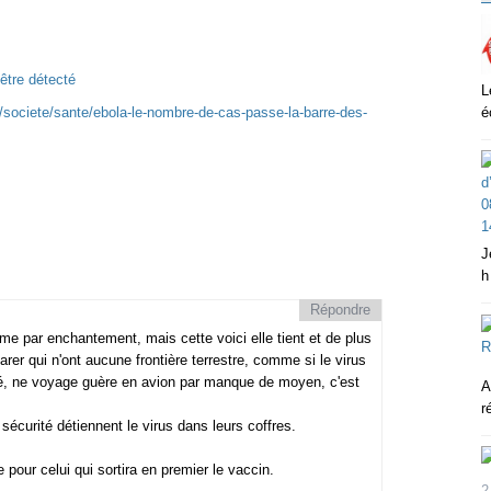
'être détecté
L
te/societe/sante/ebola-le-nombre-de-cas-passe-la-barre-des-
é
J
h
Répondre
me par enchantement, mais cette voici elle tient et de plus
r qui n'ont aucune frontière terrestre, comme si le virus
ché, ne voyage guère en avion par manque de moyen, c'est
A
r
sécurité détiennent le virus dans leurs coffres.
 pour celui qui sortira en premier le vaccin.
2