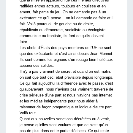
que la mise en application de ces mêmes directives
ratifiées entres acteurs, toujours en coulisse et en
amont, fait partie du jeu. On ne demande pas à un
exécutant ce qu'il pense... on lui demande de faire et il
fait. Voilà pourquoi, de gauche ou de droite,
républicain ou démocrate, socialiste ou écologiste,
communiste ou frontiste, ils font ce qu'ils doivent
faire.
Les chefs d’États des pays membres de l'UE ne sont
que des exécutants et c'est ainsi depuis Jean Monnet.
Ils sont comme les pignons d'un rouage bien huilé aux
apparences solides.
Il n'y a pas vraiment de secret et quand on est malin,
on sait que tout ceci était prévisible depuis longtemps.
Ce qui fait aujoud'hui la différence avec le passé, c'est
qu'auparavant, nous n'avions pas vraiment traversé de
crise sérieuse d'une part et nous n'avions pas internet
et les médias indépendants pour nous aider à
raisonner de façon pragmatique et logique d'autre part.
Voilà tout.
Quant aux nouvelles sanctions décrétées ou à venir,
je pense qu'elles sont voulues et que ce n'est qu'un
pas de plus dans cette partie d'échecs. Ce qui reste