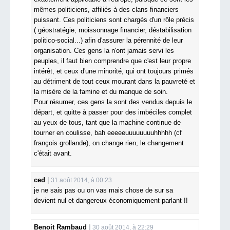
mêmes politiciens, affiliés à des clans financiers
puissant. Ces politiciens sont chargés d'un rôle précis
( géostratégie, moissonnage financier, déstabilisation
politico-social...) afin d'assurer la pérennité de leur
organisation. Ces gens la n'ont jamais servi les
peuples, il faut bien comprendre que c'est leur propre
intérêt, et ceux d'une minorité, qui ont toujours primés
au détriment de tout ceux mourant dans la pauvreté et
la misère de la famine et du manque de soin.
Pour résumer, ces gens la sont des vendus depuis le
départ, et quitte à passer pour des imbéciles complet
au yeux de tous, tant que la machine continue de
tourner en coulisse, bah eeeeeuuuuuuuuhhhhh (cf
françois grollande), on change rien, le changement
c'était avant.
ced
31 août 2014, à 00:23
je ne sais pas ou on vas mais chose de sur sa
devient nul et dangereux économiquement parlant !!
Benoit Rambaud
30 août 2014, à 22:29