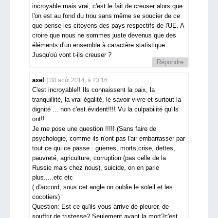
incroyable mais vrai, c'est le fait de creuser alors que
l'on est au fond du trou sans même se soucier de ce
que pense les citoyens des pays respectifs de l'UE. A
croire que nous ne sommes juste devenus que des
éléments d'un ensemble à caractère statistique.
Jusqu'où vont t-ils creuser ?
Répondre
axel
30 août 2014, à 23:16
C'est incroyable!! Ils connaissent la paix, la
tranquillité, la vrai égalité, le savoir vivre et surtout la
dignité ... non c'est évident!!!! Vu la culpabilité qu'ils
ont!!
Je me pose une question !!!!! (Sans faire de
psychologie, comme ils n'ont pas l'air embarrasser par
tout ce qui ce passe : guerres, morts,crise, dettes,
pauvreté, agriculture, corruption (pas celle de la
Russie mais chez nous), suicide, on en parle
plus.....etc etc
( d'accord, sous cet angle on oublie le soleil et les
cocotiers)
Question: Est ce qu'ils vous arrive de pleurer, de
souffrir de tristesse? Seulement avant la mort?c'est