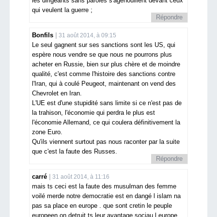
les dirigeants sans paroles s'agenouillent devant ceux
qui veulent la guerre ;
Répondre
Bonfils
31 août 2014, à 09:15
Le seul gagnent sur ses sanctions sont les US, qui
espère nous vendre se que nous ne pourrons plus
acheter en Russie, bien sur plus chère et de moindre
qualité, c'est comme l'histoire des sanctions contre
l'Iran, qui à coulé Peugeot, maintenant on vend des
Chevrolet en Iran.
L'UE est d'une stupidité sans limite si ce n'est pas de
la trahison, l'économie qui perdra le plus est
l'économie Allemand, ce qui coulera définitivement la
zone Euro.
Qu'ils viennent surtout pas nous raconter par la suite
que c'est la faute des Russes.
Répondre
carré
31 août 2014, à 11:16
mais ts ceci est la faute des musulman des femme
voilé merde notre democratie est en dangé l islam na
pas sa place en europe . que sont cretin le peuple
europeen on detruit ts leur avantage sociau l europe