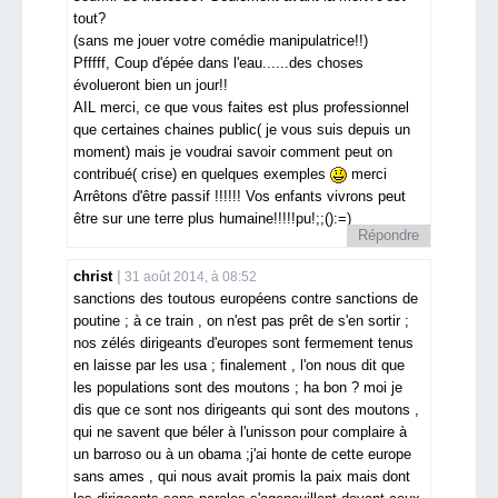
tout?
(sans me jouer votre comédie manipulatrice!!)
Pfffff, Coup d'épée dans l'eau......des choses
évolueront bien un jour!!
AIL merci, ce que vous faites est plus professionnel
que certaines chaines public( je vous suis depuis un
moment) mais je voudrai savoir comment peut on
contribué( crise) en quelques exemples
merci
Arrêtons d'être passif !!!!!! Vos enfants vivrons peut
être sur une terre plus humaine!!!!!pu!;;():=)
Répondre
christ
31 août 2014, à 08:52
sanctions des toutous européens contre sanctions de
poutine ; à ce train , on n'est pas prêt de s'en sortir ;
nos zélés dirigeants d'europes sont fermement tenus
en laisse par les usa ; finalement , l'on nous dit que
les populations sont des moutons ; ha bon ? moi je
dis que ce sont nos dirigeants qui sont des moutons ,
qui ne savent que béler à l'unisson pour complaire à
un barroso ou à un obama ;j'ai honte de cette europe
sans ames , qui nous avait promis la paix mais dont