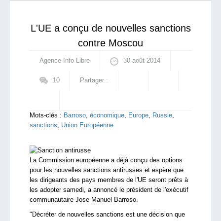
main : l’ennemi de mon ennemi est mon a...
qui sommes-nous ?
L'UE a conçu de nouvelles sanctions
contre Moscou
Agence Info Libre
30 août 2014
10
Partager :
Mots-clés :
Barroso
,
économique
,
Europe
,
Russie
,
sanctions
,
Union Européenne
La Commission européenne a déjà conçu des options
pour les nouvelles sanctions antirusses et espère que
les dirigeants des pays membres de l'UE seront prêts à
les adopter samedi, a annoncé le président de l'exécutif
communautaire Jose Manuel Barroso.
"Décréter de nouvelles sanctions est une décision que