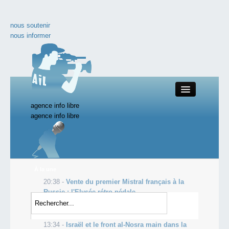
nous soutenir
nous informer
agence info libre
Close
agence info libre
nos productions
À la une
20:38 -
Vente du premier Mistral français à la
toute l'actualité
Russie : l'Elysée rétro-pédale
20:38 -
L'administration lui réclame plus d'un
les vidéos incontournables
million d'euros, il se crucifie pour prot...
13:34 -
Israël et le front al-Nosra main dans la