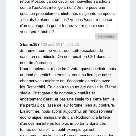
retour Moscou va concevoir de nouvelles sanctions
contre l'ue.C'est intelligent non? Je me pose une
question probablement idiote:nos dirigeants européens
;sont ils totalement crétins? vendus?sous l'influence
d'un chantage du genre:fermez votre gueule sinon
vous serez foutus?
Répondre
Shams187
30 août 2014, à 22:53
Je trouve, comme vous, que cette escalade de
sanction est ridicule. On se croirait en CE1 dans la
cour de récréation...
Pour simplement répondre à votre question idiote mais
au fond essentiel: intéressez vous au lien que notre
cher nouveau ministre de l'économie entretien avec
les Rothschild. Ce clan à toujours été depuis le 17eme
siècle, l'instigateur de nombreux conflits et
endettement d'état, et pas une seule fois cette famille
n'a perdu 1 caillasse de leur fortune, bien au contraire.
En somme, nous avons aujourd'hui un "moissonneur"
économique, émissaire du clan Rothschild à la tête
d'un des ministères les plus importants dans ces
temps de "crise". Un petit exemple qui est
exactement applicable à l'europe, puisque ce sont les