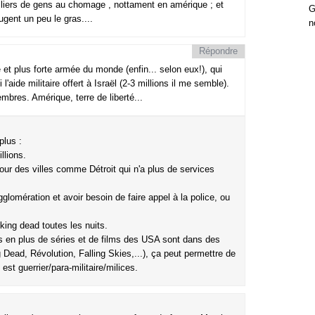
lliers de gens au chomage , nottament en amérique ; et
G
gent un peu le gras....
n
Répondre
e et plus forte armée du monde (enfin... selon eux!), qui
 l'aide militaire offert à Israël (2-3 millions il me semble).
res. Amérique, terre de liberté...
plus :
llions.
our des villes comme Détroit qui n'a plus de services
lomération et avoir besoin de faire appel à la police, ou
ing dead toutes les nuits.
s en plus de séries et de films des USA sont dans des
Dead, Révolution, Falling Skies,...), ça peut permettre de
st guerrier/para-militaire/milices.