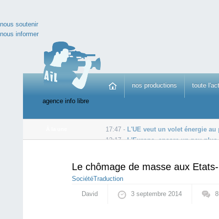
nous soutenir
nous informer
nos productions
toute l'ac
agence info libre
17:47 -
L'UE veut un volet énergie au 
À la une
12:17 -
L'Europe, encore un peu plus 
09:42 -
Réferendum en Ecosse : la Bank of Scotland me
Le chômage de masse aux Etats-
Société
Traduction
David
3 septembre 2014
8