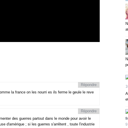
N
a
N
p
Répondre
1
omme la france on les nourri es ils ferme le geule le reve
A
e
Répondre
f
rmenter des guerres partout dans le monde pour avoir le
e d'amérique ; si les guerres s'arrêtent , toute l'industrie
9