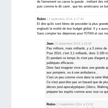
de l'armement se casse la gueule , méttant des mi
puis comme le dit carré , que les américains se bou
Robin
3 septembre 2014, à 17:40
Et dire qu'ils sont fières de posséder la plus grand
engloutit la moitié de leur budget global. Il y a aussi
Sans compter les dépenses pour l'OTAN et ses memb
Jean
3 septembre 2014, à 18:38
Pas millions, mais milliards, y a 3 zéros de 
Pour 2014, c'est 3,1 milliards, donc 3.100 mi
Et pendant ce temps ils n'ont pas d'argent p
publiques efficaces.
Donc faut imaginer vivre dans une grande agg
aux pompiers, ou à une ambulance...
C'est un peu comme vivre dans la série Walk
Ce n'est peut-être pas un hasard que de plu
décors post-apocalyptiques (Jérico, Walking 
préparer les esprits comme avec tout ce qui e
Robin
3 septembre 2014, à 21:02