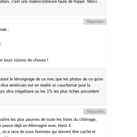
e dollars, c'est une malencontreuse faute de frappe. Merci
Répondre
onde :
".
 leurs visions de choses !
,autant le témoignage de ce mec,que les photos de ce qu'on
 le rêve américain est en réalité un cauchemar pour la
s ultra inégalitaire ou les 1% les plus riches possèdent
Répondre
aître les plus pauvres de toute les listes du chômage,
se passe déjà en Allemagne avec Hartz 4.
r, un e race de sous hommes qui doivent être caché et