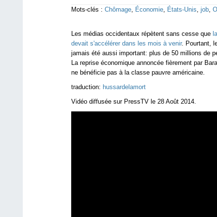
Mots-clés :
Chômage
,
Économie
,
États-Unis
,
job
,
O
Les médias occidentaux répètent sans cesse que
l
devait s'accélérer dans les mois à venir
. Pourtant, 
jamais été aussi important: plus de 50 millions de p
La reprise économique annoncée fièrement par Bara
ne bénéficie pas à la classe pauvre américaine.
traduction:
hussardelamort
Vidéo diffusée sur PressTV le 28 Août 2014.