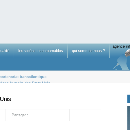
agence inf
tualité
les vidéos incontournables
qui sommes-nous ?
partenariat transatlantique
dans la main des Etats-Unis
nace de quitter le pays
Unis
Partager :