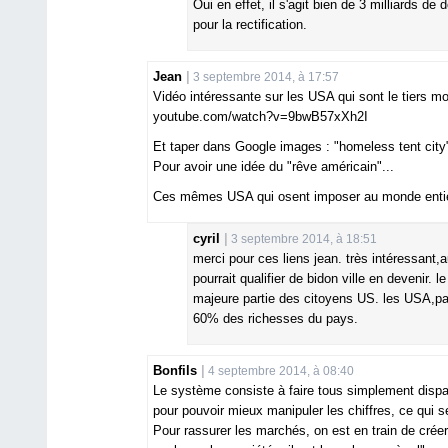
Oui en effet, il s'agit bien de 3 milliards d
pour la rectification.
Jean
3 septembre 2014, à 17:57
Vidéo intéressante sur les USA qui sont le tiers m
youtube.com/watch?v=9bwB57xXh2I
Et taper dans Google images : "homeless tent city
Pour avoir une idée du "rêve américain"...
Ces mêmes USA qui osent imposer au monde entier
cyril
3 septembre 2014, à 18:51
merci pour ces liens jean. très intéressant
pourrait qualifier de bidon ville en devenir.
majeure partie des citoyens US. les USA,pay
60% des richesses du pays.
Bonfils
4 septembre 2014, à 08:40
Le système consiste à faire tous simplement dispar
pour pouvoir mieux manipuler les chiffres, ce qui 
Pour rassurer les marchés, on est en train de crée