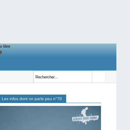
o libre
Les infos dont on parle peu n°70