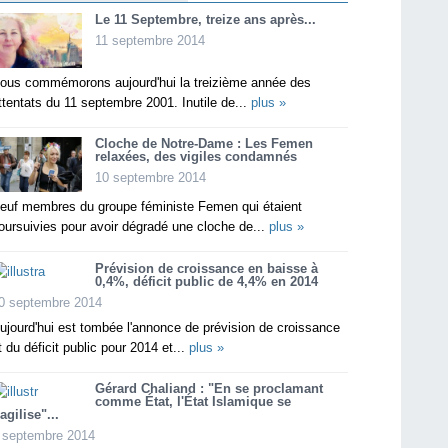
Le 11 Septembre, treize ans après...
11 septembre 2014
ous commémorons aujourd'hui la treizième année des
ttentats du 11 septembre 2001. Inutile de...
plus »
Cloche de Notre-Dame : Les Femen
relaxées, des vigiles condamnés
10 septembre 2014
euf membres du groupe féministe Femen qui étaient
oursuivies pour avoir dégradé une cloche de...
plus »
Prévision de croissance en baisse à
0,4%, déficit public de 4,4% en 2014
0 septembre 2014
ujourd'hui est tombée l'annonce de prévision de croissance
t du déficit public pour 2014 et...
plus »
Gérard Chaliand : "En se proclamant
comme État, l'État Islamique se
ragilise"...
 septembre 2014