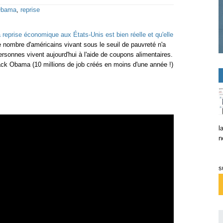
bama
,
reprise
a reprise économique aux États-Unis est bien réelle et qu'elle
le nombre d'américains vivant sous le seuil de pauvreté n'a
ersonnes vivent aujourd'hui à l'aide de coupons alimentaires.
ck Obama (10 millions de job créés en moins d'une année !)
l
n
s