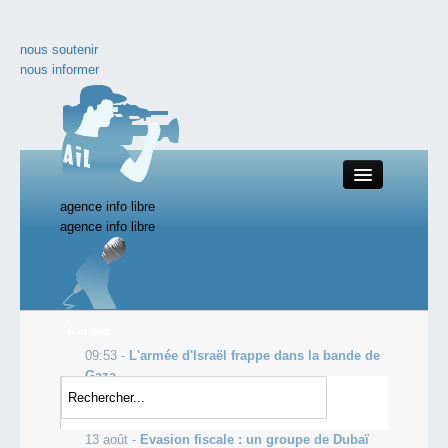
nous soutenir
nous informer
agence info libre
Close
agence info libre
nos productions
À la une
09:53 -
L'armée d'Israël frappe dans la bande de
toute l'actualité
Gaza
08:27 -
France: croissance toujours nulle au 2e
les vidéos incontournables
trimestre 2014 pour le PIB
13 août -
Evasion fiscale : un groupe de Dubaï