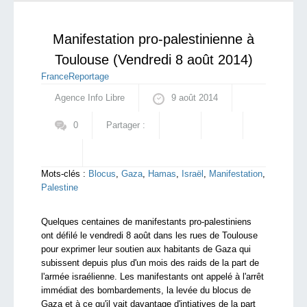
fait les yeux doux aux riches particuliers
qui sommes-nous ?
Manifestation pro-palestinienne à
Toulouse (Vendredi 8 août 2014)
France
Reportage
Agence Info Libre
9 août 2014
0
Partager :
Mots-clés :
Blocus
,
Gaza
,
Hamas
,
Israël
,
Manifestation
,
Palestine
Quelques centaines de manifestants pro-palestiniens
ont défilé le vendredi 8 août dans les rues de Toulouse
pour exprimer leur soutien aux habitants de Gaza qui
subissent depuis plus d'un mois des raids de la part de
l'armée israélienne. Les manifestants ont appelé à l'arrêt
immédiat des bombardements, la levée du blocus de
Gaza et à ce qu'il yait davantage d'intiatives de la part