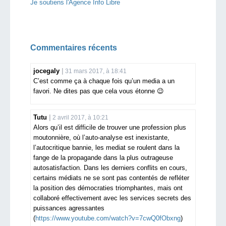
Je soutiens l'Agence Info Libre
Commentaires récents
jocegaly
31 mars 2017, à 18:41
C’est comme ça à chaque fois qu’un media a un
favori. Ne dites pas que cela vous étonne 😉
Tutu
2 avril 2017, à 10:21
Alors qu’il est difficile de trouver une profession plus
moutonnière, où l’auto-analyse est inexistante,
l’autocritique bannie, les mediat se roulent dans la
fange de la propagande dans la plus outrageuse
autosatisfaction. Dans les derniers conflits en cours,
certains médiats ne se sont pas contentés de refléter
la position des démocraties triomphantes, mais ont
collaboré effectivement avec les services secrets des
puissances agressantes
(
https://www.youtube.com/watch?v=7cwQ0fObxng
)