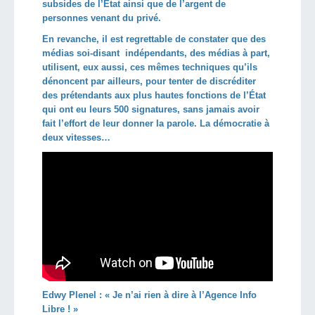
subsides de l’État ainsi que de l’argent de
personnes venant du privé.
En revanche, il est regrettable de constater que des
médias soi-disant indépendants, des médias à part,
utilisent, eux aussi, ces mêmes techniques qu’ils
dénoncent par ailleurs, pour tenter de discréditer
des prétendants aux plus hautes fonctions de l’État
qui ont eu leurs 500 signatures, sans jamais avoir
fait l’effort de leur donner la parole. La démocratie à
deux vitesses…
Edwy Plenel : « Je n’ai rien à dire à l’Agence Info
Libre ! »