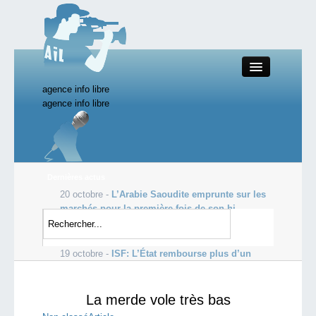
agence info libre
Close
agence info libre
Productions AIL
Dernières actus
20 octobre -
L’Arabie Saoudite emprunte sur les
Actualité
marchés pour la première fois de son hi...
19 octobre -
Les profits de Goldman Sachs
Starting Doc
s’envolent, dopés par le courtage
19 octobre -
ISF: L’État rembourse plus d’un
milliard d’euros aux ultra-ric...
Boutique AIL
La merde vole très bas