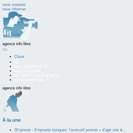
nous soutenir
nous informer
agence info libre
Close
Nos productions AIL
toute l’actualité
les vidéos incontournables
qui sommes-nous ?
agence info libre
À la une
30 janvier -
Emprunts toxiques: l’exécutif promet « d’agir vite &...