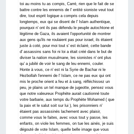
toi au moins tu as compis, Carré, rien que le fait de se
battre contre les ennemis de l' entité sioniste veut tout
dire, tout esprit logique a compris cela depuis
longtemps, eux qui se disent de l' Islam authentique,
pourquoi n' ont ils pas défendu le peuple autochtone et
légitime de Gaza, ils avaient l'opportunité de montrer
aux gens qu'ils ne roulaient pas pour israel, ils étaient
juste à coté, pour moi tout s' est éclairé, cette bande
d' assassins sans foi ni loi a était créé dans le but de
diviser la nation musulmane, les sionistes n' ont plus
qu' a jubilé de voir le sang de leu ennemi, couler.
Honte à vous, ce n' est ni la Syrie de Bachar ni le
Hezbollah l'ennemi de l' Islam, ce ne pas eux qui ont
mis le proche orient a feu et à sang, réfléchissez un
peu, je plains un tel manque de jugeotte, pensez vous
que notre valeureux Prophète aurait cautionné toute
votre barbarie, aux temps du Prophète Mohamed ( que
la paix et le salut soit sur lui ), les prisonniers n'
étaient pas assassinés lachement avec plaisir,
comme vous le faites, avec vous tout y passe, les
enfants, on viole les femmes, on tue les ainés, je suis
dégouté de vote Islam, quelle belle image que vous