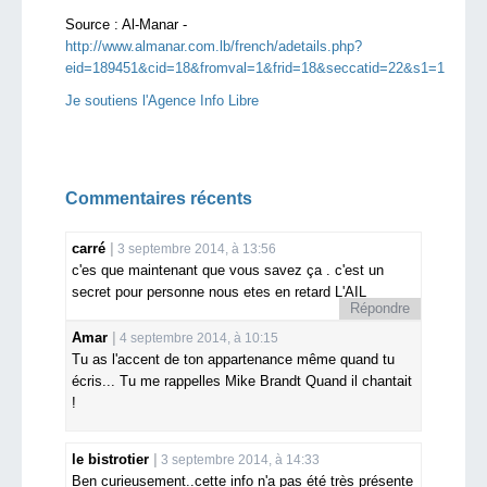
Source :
Al-Manar -
http://www.almanar.com.lb/french/adetails.php?
eid=189451&cid=18&fromval=1&frid=18&seccatid=22&s1=1
Je soutiens l'Agence Info Libre
Commentaires récents
carré
3 septembre 2014, à 13:56
c'es que maintenant que vous savez ça . c'est un
secret pour personne nous etes en retard L'AIL
Répondre
Amar
4 septembre 2014, à 10:15
Tu as l'accent de ton appartenance même quand tu
écris... Tu me rappelles Mike Brandt Quand il chantait
!
le bistrotier
3 septembre 2014, à 14:33
Ben curieusement..cette info n'a pas été très présente