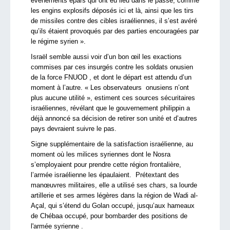
évènements épars qui ont eu lieu dans le passé, comme
les engins explosifs déposés ici et là, ainsi que les tirs
de missiles contre des cibles israéliennes, il s’est avéré
qu’ils étaient provoqués par des parties encouragées par
le régime syrien ».
Israël semble aussi voir d’un bon œil les exactions
commises par ces insurgés contre les soldats onusien
de la force FNUOD , et dont le départ est attendu d’un
moment à l’autre. « Les observateurs onusiens n’ont
plus aucune utilité », estiment ces sources sécuritaires
israéliennes, révélant que le gouvernement philippin a
déjà annoncé sa décision de retirer son unité et d’autres
pays devraient suivre le pas.
Signe supplémentaire de la satisfaction israélienne, au
moment où les milices syriennes dont le Nosra
s’employaient pour prendre cette région frontalière,
l’armée israélienne les épaulaient. Prétextant des
manœuvres militaires, elle a utilisé ses chars, sa lourde
artillerie et ses armes légères dans la région de Wadi al-
Açal, qui s’étend du Golan occupé, jusqu’aux hameaux
de Chébaa occupé, pour bombarder des positions de
l'armée syrienne .