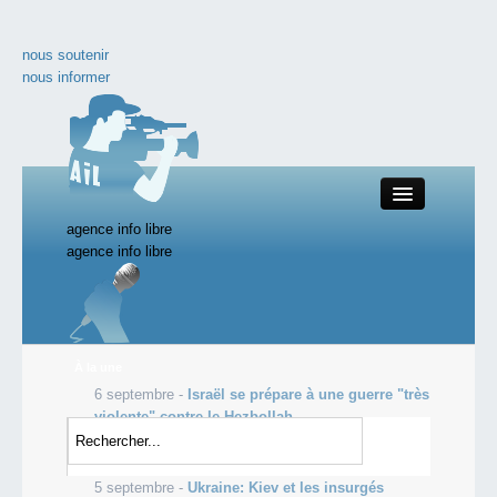
nous soutenir
nous informer
agence info libre
Close
agence info libre
nos productions
À la une
6 septembre -
Israël se prépare à une guerre "très
toute l'actualité
violente" contre le Hezbollah
5 septembre -
Le taux d'obésité atteint des
les vidéos incontournables
records aux Etats-Unis
5 septembre -
Ukraine: Kiev et les insurgés