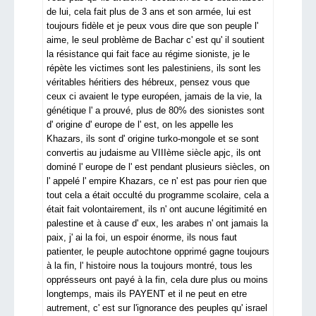
de lui, cela fait plus de 3 ans et son armée, lui est
toujours fidèle et je peux vous dire que son peuple l'
aime, le seul problème de Bachar c' est qu' il soutient
la résistance qui fait face au régime sioniste, je le
répète les victimes sont les palestiniens, ils sont les
véritables héritiers des hébreux, pensez vous que
ceux ci avaient le type européen, jamais de la vie, la
génétique l' a prouvé, plus de 80% des sionistes sont
d' origine d' europe de l' est, on les appelle les
Khazars, ils sont d' origine turko-mongole et se sont
convertis au judaisme au VIIIème siècle apjc, ils ont
dominé l' europe de l' est pendant plusieurs siècles, on
l' appelé l' empire Khazars, ce n' est pas pour rien que
tout cela a était occulté du programme scolaire, cela a
était fait volontairement, ils n' ont aucune légitimité en
palestine et à cause d' eux, les arabes n' ont jamais la
paix, j' ai la foi, un espoir énorme, ils nous faut
patienter, le peuple autochtone opprimé gagne toujours
à la fin, l' histoire nous la toujours montré, tous les
opprésseurs ont payé à la fin, cela dure plus ou moins
longtemps, mais ils PAYENT et il ne peut en etre
autrement, c' est sur l'ignorance des peuples qu' israel