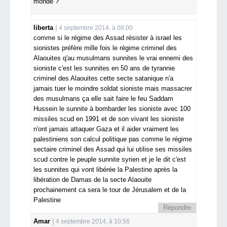
monde ?
liberta
4 septembre 2014, à 08:00
comme si le régime des Assad résister à israel les
sionistes préfère mille fois le régime criminel des
Alaouites q'au musulmans sunnites le vrai ennemi des
sioniste c'est les sunnites en 50 ans de tyrannie
criminel des Alaouites cette secte satanique n'a
jamais tuer le moindre soldat sioniste mais massacrer
des musulmans ça elle sait faire le feu Saddam
Hussein le sunnite à bombarder les sioniste avec 100
missiles scud en 1991 et de son vivant les sioniste
n'ont jamais attaquer Gaza et il aider vraiment les
palestiniens son calcul politique pas comme le régime
sectaire criminel des Assad qui lui utilise ses missiles
scud contre le peuple sunnite syrien et je le dit c'est
les sunnites qui vont libérée la Palestine après la
libération de Damas de la secte Alaouite
prochainement ca sera le tour de Jérusalem et de la
Palestine
Répondre
Amar
4 septembre 2014, à 10:56