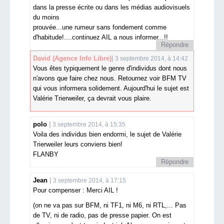
dans la presse écrite ou dans les médias audiovisuels
du moins
prouvée...une rumeur sans fondement comme
d'habitude!....continuez AIL a nous informer...!!
Répondre
David
(Agence Info Libre)
3 septembre 2014, à 14:42
Vous êtes typiquement le genre d'individus dont nous
n'avons que faire chez nous. Retournez voir BFM TV
qui vous informera solidement. Aujourd'hui le sujet est
Valérie Trierweiler, ça devrait vous plaire.
polo
3 septembre 2014, à 15:35
Voila des individus bien endormi, le sujet de Valérie
Trierweiler leurs conviens bien!
FLANBY
Répondre
Jean
3 septembre 2014, à 17:15
Pour compenser : Merci AIL !
(on ne va pas sur BFM, ni TF1, ni M6, ni RTL,... Pas
de TV, ni de radio, pas de presse papier. On est