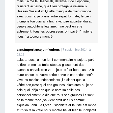
mais j' aime le Hezbollah, défenseur de l' opprimé,
résistant acharné, que Dieu protège le valeureux
Hassan Nassrallah.Quelle manque de clairvoyance
avez vous là, je plains votre esprit formaté, le bien
triomphe toujours à la fin, la victoire appartiendra au
peuple autochtone légitime, il ne peut en etre
autrement, tous les oppresseurs ont payé, l' histoire
nous l' a toujours montré
sansimportanceje m'enfous
7 septembre 2014, à
02:17
salut a tous, j'ai rien lu,ni commentaire ni sujet a part
le titre ,primo les trolls stop au glissement des
bananes on voit bien votre jeux ,c 'est bon ,passez à
autre chose ,ou votre petite cervelle est endoctriné?
vive les médias indépendants ,ils disent que la
vérité,bon,c'est quoi ces groupes islamistes ou je ne
sais quoi ,déja rien que le nom sa colle pas ....
personnellement je dis que tous ses groupes ils sont
de la meme race ,sa vient droit des us comme
alquaida l,onu lue l,otan.. sionniste et la liste est longe
et l'hisoire la vraie nous montre bel et bien leur objectif