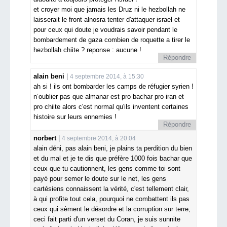
et croyer moi que jamais les Druz ni le hezbollah ne
laisserait le front alnosra tenter d'attaquer israel et
pour ceux qui doute je voudrais savoir pendant le
bombardement de gaza combien de roquette a tirer le
hezbollah chiite ? reponse : aucune !
Répondre
alain beni
4 septembre 2014, à 15:30
ah si ! ils ont bombarder les camps de réfugier syrien !
n’oublier pas que almanar est pro bachar pro iran et
pro chiite alors c'est normal qu'ils inventent certaines
histoire sur leurs ennemies !
Répondre
norbert
4 septembre 2014, à 20:04
alain déni, pas alain beni, je plains ta perdition du bien
et du mal et je te dis que préfère 1000 fois bachar que
ceux que tu cautionnent, les gens comme toi sont
payé pour semer le doute sur le net, les gens
cartésiens connaissent la vérité, c'est tellement clair,
à qui profite tout cela, pourquoi ne combattent ils pas
ceux qui sèment le désordre et la corruption sur terre,
ceci fait parti d'un verset du Coran, je suis sunnite