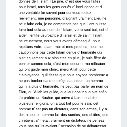
donnez de l' Islam ! Le pire, c' est que vous faites
pour israel, tous les gens doués d' intelligence et d'
une véritable foi savent pour qui vous roulez
réellement, une personne, craignant vraiment Dieu ne
peut faire cela, je ne comprends pas que l' ont puisse
faire tout cela au nom de l' Islam, votre seul but, est d'
aider l' entité usurpatrice d' israel et de salir l' Islam,
heureusement, nous vous avons démasqué, nous
rejettons votre Islam, moi et mes proches, nous ne
cautionnons pas cette Islam dénué d' humanité qui
plait seulement aux sionistes en plus, je suis fière de
penser comme cela, c'est mon coeur et ma réflexion
qui ont guide mon choix, merci Allah pour cette
clairvoyance, qu'Il fasse que nous soyons nombreux a
ne pas tomber dans ce piège satanique, un homme
qui n' a plus d' humanité, ne peut pas parler au nom de
Dieu, qu 'Allah les guide, que leur coeur s' ouvre enfin.
Je préfère un Bachar, qui arrive à faire cohabiter
plusieurs religions, on a tout fait pour le salir, cet
homme n' est pas un dictateur, dans son armée, il y a
des alaouites comme lui, des sunites, des chiites, des
chrétiens, s' il était vraiment un dictateur, ne pensez
vous pas qu' ils avaient l' occasion de se débarrasser