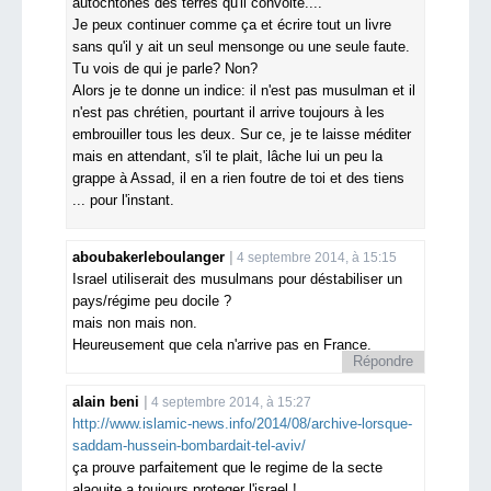
autochtones des terres qu'il convoite....
Je peux continuer comme ça et écrire tout un livre
sans qu'il y ait un seul mensonge ou une seule faute.
Tu vois de qui je parle? Non?
Alors je te donne un indice: il n'est pas musulman et il
n'est pas chrétien, pourtant il arrive toujours à les
embrouiller tous les deux. Sur ce, je te laisse méditer
mais en attendant, s'il te plait, lâche lui un peu la
grappe à Assad, il en a rien foutre de toi et des tiens
... pour l'instant.
aboubakerleboulanger
4 septembre 2014, à 15:15
Israel utiliserait des musulmans pour déstabiliser un
pays/régime peu docile ?
mais non mais non.
Heureusement que cela n'arrive pas en France.
Répondre
alain beni
4 septembre 2014, à 15:27
http://www.islamic-news.info/2014/08/archive-lorsque-
saddam-hussein-bombardait-tel-aviv/
ça prouve parfaitement que le regime de la secte
alaouite a toujours proteger l'israel !