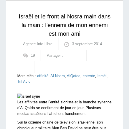
signent le protocole de cessez-le-feu
qui sommes-nous ?
Israël et le front al-Nosra main dans
la main : l’ennemi de mon ennemi
est mon ami
Agence Info Libre
3 septembre 2014
19
Partager :
Mots-clés :
affinité
,
Al-Nosra
,
AlQaïda
,
entente
,
Israël
,
Tel Aviv
Les affinités entre l’entité sioniste et la branche syrienne
d’Al-Qaïda se confirment de jour en jour. Plusieurs
medias israéliens l’affichent franchement.
Sur la dixième chaine de télévision israélienne, son
chroniqueur militaire Alon Ben David ne peut être plus