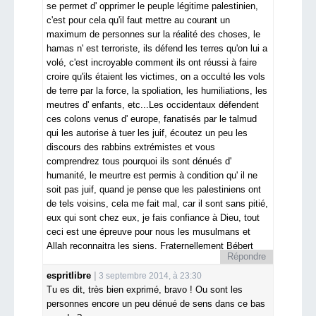
se permet d' opprimer le peuple légitime palestinien,
c'est pour cela qu'il faut mettre au courant un
maximum de personnes sur la réalité des choses, le
hamas n' est terroriste, ils défend les terres qu'on lui a
volé, c'est incroyable comment ils ont réussi à faire
croire qu'ils étaient les victimes, on a occulté les vols
de terre par la force, la spoliation, les humiliations, les
meutres d' enfants, etc...Les occidentaux défendent
ces colons venus d' europe, fanatisés par le talmud
qui les autorise à tuer les juif, écoutez un peu les
discours des rabbins extrémistes et vous
comprendrez tous pourquoi ils sont dénués d'
humanité, le meurtre est permis à condition qu' il ne
soit pas juif, quand je pense que les palestiniens ont
de tels voisins, cela me fait mal, car il sont sans pitié,
eux qui sont chez eux, je fais confiance à Dieu, tout
ceci est une épreuve pour nous les musulmans et
Allah reconnaitra les siens. Fraternellement Bébert
Répondre
espritlibre
3 septembre 2014, à 23:30
Tu es dit, très bien exprimé, bravo ! Ou sont les
personnes encore un peu dénué de sens dans ce bas