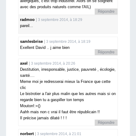
allergiques, c'est trop industriel. Alors on se soignent
avec des produits naturels comme l'AIL)
Répondre
radmoo
3 septembre 2014, à 18:29
pareil...
samlesbrise
3 septembre 2014, à 18:19
Exellent David .. j aime bien
Répondre
axel
3 septembre 2014, à 20:26
Destitution, irresponsable, justice, pauvreté , écologie,
santé....
Meme moi je redresserai mieux la France que cette
clic
Le bistrotier a l'air plus malin que les autres mais si on
regarde bien tu a gaspiller ton temps
Mouton!:=()
Aahh mais non c vrai il faut être républicain !!
Il précise jamais dilaté ! ! !
Répondre
norbert
3 septembre 2014, à 21:01