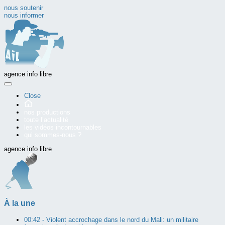
nous soutenir
nous informer
agence info libre
Close
nos productions
toute l’actualité
les vidéos incontournables
qui sommes-nous ?
agence info libre
À la une
00:42 -
Violent accrochage dans le nord du Mali: un militaire