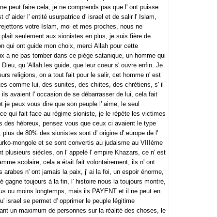
ne peut faire cela, je ne comprends pas que l' ont puisse
d' aider l' entité usurpatrice d' israel et de salir l' Islam,
jettons votre Islam, moi et mes proches, nous ne
lait seulement aux sionistes en plus, je suis fière de
n qui ont guide mon choix, merci Allah pour cette
ux a ne pas tomber dans ce piège satanique, un homme qui
Dieu, qu 'Allah les guide, que leur coeur s' ouvre enfin. Je
urs religions, on a tout fait pour le salir, cet homme n' est
es comme lui, des sunites, des chiites, des chrétiens, s' il
ils avaient l' occasion de se débarrasser de lui, cela fait
et je peux vous dire que son peuple l' aime, le seul
ce qui fait face au régime sioniste, je le répète les victimes
iers des hébreux, pensez vous que ceux ci avaient le type
, plus de 80% des sionistes sont d' origine d' europe de l'
e turko-mongole et se sont convertis au judaisme au VIIIème
nt plusieurs siècles, on l' appelé l' empire Khazars, ce n' est
mme scolaire, cela a était fait volontairement, ils n' ont
 arabes n' ont jamais la paix, j' ai la foi, un espoir énorme,
 gagne toujours à la fin, l' histoire nous la toujours montré,
plus ou moins longtemps, mais ils PAYENT et il ne peut en
u' israel se permet d' opprimer le peuple légitime
ourant un maximum de personnes sur la réalité des choses, le