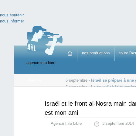
nous soutenir
nous informer
nos productions
toute l'ac
agence info libre
6 septembre -
Israël se prépare à une 
À la une
5 septembre -
Le taux d'obésité attein
5 septembre -
Ukraine: Kiev et les insurgés signent le 
Israël et le front al-Nosra main 
est mon ami
Agence Info Libre
3 septembre 2014