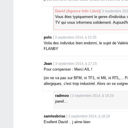
David
(Agence Info Libre)
3 septembre 201
Vous êtes typiquement le genre d'individus
TV qui vous informera solidement. Aujourd'hui
polo
3 septembre 2014, à 15:35
Voila des individus bien endormi, le sujet de Valéri
FLANBY
Jean
3 septembre 2014, à 17:15
Pour compenser : Merci AIL !
(on ne va pas sur BFM, ni TF1, ni M6, ni RTL,... P
allergiques, c'est trop industriel. Alors on se soig
radmoo
3 septembre 2014, à 18:29
pareil...
samlesbrise
3 septembre 2014, à 18:19
Exellent David .. j aime bien