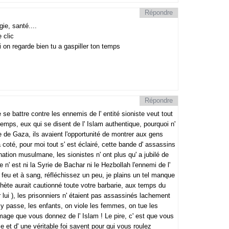
Répondre
gie, santé....
 clic
si on regarde bien tu a gaspiller ton temps
Répondre
 se battre contre les ennemis de l' entité sioniste veut tout
temps, eux qui se disent de l' Islam authentique, pourquoi n'
e de Gaza, ils avaient l'opportunité de montrer aux gens
 à coté, pour moi tout s' est éclairé, cette bande d' assassins
a nation musulmane, les sionistes n' ont plus qu' a jubilé de
 n' est ni la Syrie de Bachar ni le Hezbollah l'ennemi de l'
 feu et à sang, réfléchissez un peu, je plains un tel manque
ète aurait cautionné toute votre barbarie, aux temps du
 lui ), les prisonniers n' étaient pas assassinés lachement
 y passe, les enfants, on viole les femmes, on tue les
image que vous donnez de l' Islam ! Le pire, c' est que vous
ce et d' une véritable foi savent pour qui vous roulez