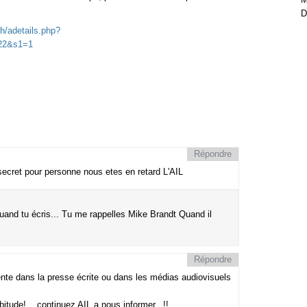
D
h/adetails.php?
=22&s1=1
Répondre
secret pour personne nous etes en retard L'AIL
and tu écris... Tu me rappelles Mike Brandt Quand il
Répondre
ente dans la presse écrite ou dans les médias audiovisuels
ude!....continuez AIL a nous informer...!!