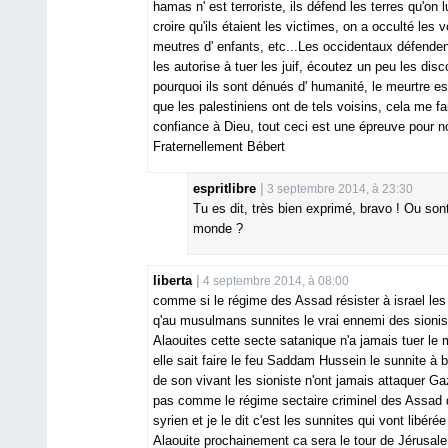
hamas n' est terroriste, ils défend les terres qu'on 
croire qu'ils étaient les victimes, on a occulté les vo
meutres d' enfants, etc...Les occidentaux défenden
les autorise à tuer les juif, écoutez un peu les d
pourquoi ils sont dénués d' humanité, le meurtre est
que les palestiniens ont de tels voisins, cela me fai
confiance à Dieu, tout ceci est une épreuve pour n
Fraternellement Bébert
espritlibre
3 septembre 2014, à 23:30
Tu es dit, très bien exprimé, bravo ! Ou s
monde ?
liberta
4 septembre 2014, à 08:00
comme si le régime des Assad résister à israel les 
q'au musulmans sunnites le vrai ennemi des sionist
Alaouites cette secte satanique n'a jamais tuer l
elle sait faire le feu Saddam Hussein le sunnite à
de son vivant les sioniste n'ont jamais attaquer Gaz
pas comme le régime sectaire criminel des Assad qu
syrien et je le dit c'est les sunnites qui vont libér
Alaouite prochainement ca sera le tour de Jérusale