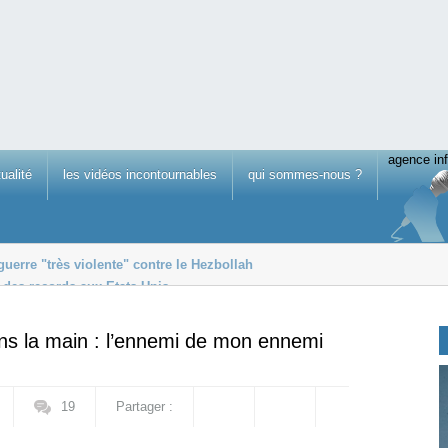
agence inf
tualité
les vidéos incontournables
qui sommes-nous ?
guerre "très violente" contre le Hezbollah
t des records aux Etats-Unis
protocole de cessez-le-feu
dans la main : l’ennemi de mon ennemi
19
Partager :