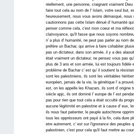
réellement, une personne, craignant vraiment Dieu 
faire tout cela au nom de l' Islam, votre seul but, est 
heureusement, nous vous avons démasqué, nous re
cautionnons pas cette Islam dénué d' humanité qui p
penser comme cela, c'est mon coeur et ma réflexio
clairvoyance, qu'Il fasse que nous soyons nombre
n' a plus d' humanité, ne peut pas parler au nom de 
préfère un Bachar, qui arrive à faire cohabiter plusie
pas un dictateur, dans son armée, il y a des alaouit
était vraiment un dictateur, ne pensez vous pas qu' 
plus de 3 ans et son armée, lui est toujours fidèle 
problème de Bachar c' est qu' il soutient la résistan
sont les palestiniens, ils sont les véritables hérit
européen, jamais de la vie, la génétique l' a prouvé
est, on les appelle les Khazars, ils sont d' origin
siècle apjc, ils ont dominé l' europe de l' est penda
pas pour rien que tout cela a était occulté du progra
aucune légitimité en palestine et à cause d' eux, les
ils nous faut patienter, le peuple autochtone opprimé
tous les opprésseurs ont payé à la fin, cela dure 
etre autrement, c' est sur l'ignorance des peuples q
palestinien, c'est pour cela qu'il faut mettre au c