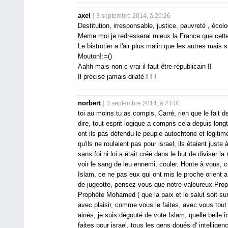
axel
3 septembre 2014, à 20:26
Destitution, irresponsable, justice, pauvreté , écolo
Meme moi je redresserai mieux la France que cette
Le bistrotier a l'air plus malin que les autres mais 
Mouton!:=()
Aahh mais non c vrai il faut être républicain !!
Il précise jamais dilaté ! ! !
norbert
3 septembre 2014, à 21:01
toi au moins tu as compis, Carré, rien que le fait de
dire, tout esprit logique a compris cela depuis long
ont ils pas défendu le peuple autochtone et légitim
qu'ils ne roulaient pas pour israel, ils étaient juste
sans foi ni loi a était créé dans le but de diviser l
voir le sang de leu ennemi, couler. Honte à vous, ce
Islam, ce ne pas eux qui ont mis le proche orient a
de jugeotte, pensez vous que notre valeureux Proph
Prophète Mohamed ( que la paix et le salut soit sur
avec plaisir, comme vous le faites, avec vous tout
ainés, je suis dégouté de vote Islam, quelle belle 
faites pour israel, tous les gens doués d' intelligen