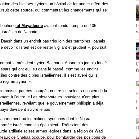
osition des blessés syriens un hôpital de fortune et offert des
oursuit cette source, qui commentait les changements qui se
rabophone
al-Mayadeene
avaient rendu compte de 106
L
l israélien de Naharia
s
Daesh dans un endroit pas très loin des territoires libanais
 devoir d’Israël est de rester vigilant et prudent », poursuit
combat le président syrien Bachar al-Assad n’a jamais lancé
L
 épars qui ont eu lieu dans le passé, comme les engins
l
iles contre des cibles israéliennes, il s’est avéré qu’ils
e régime syrien ».
 commises par ces insurgés contre les soldats onusien de la
6
oment à l’autre. « Les observateurs onusiens n’ont plus
I
israéliennes, révélant que le gouvernement philippin a déjà
o
 pays devraient suivre le pas.
, au moment où les milices syriennes dont le Nosra
 l’armée israélienne les épaulaient. Prétextant des
urde artillerie et ses armes légères dans la région de Wadi
ameaux de Chébaa occupé, pour bombarder des positions de
M