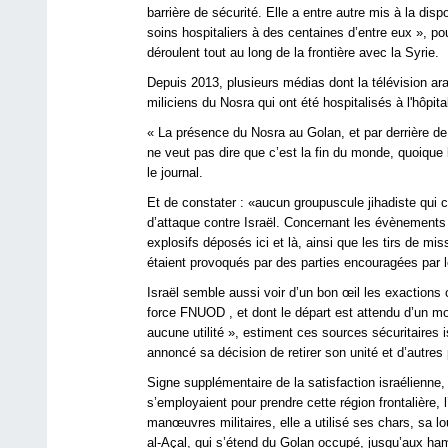
barrière de sécurité. Elle a entre autre mis à la disp
soins hospitaliers à des centaines d’entre eux », p
déroulent tout au long de la frontière avec la Syrie.
Depuis 2013, plusieurs médias dont la télévision a
miliciens du Nosra qui ont été hospitalisés à l'hôpita
« La présence du Nosra au Golan, et par derrière de 
ne veut pas dire que c’est la fin du monde, quoique le
le journal.
Et de constater : «aucun groupuscule jihadiste qui 
d’attaque contre Israël. Concernant les évènements
explosifs déposés ici et là, ainsi que les tirs de miss
étaient provoqués par des parties encouragées par l
Israël semble aussi voir d’un bon œil les exactions
force FNUOD , et dont le départ est attendu d’un m
aucune utilité », estiment ces sources sécuritaires 
annoncé sa décision de retirer son unité et d’autres
Signe supplémentaire de la satisfaction israélienne
s’employaient pour prendre cette région frontalière,
manœuvres militaires, elle a utilisé ses chars, sa lo
al-Açal, qui s’étend du Golan occupé, jusqu’aux h