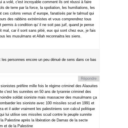
lui a volé, c'est incroyable comment ils ont réussi à faire
ls de terre par la force, la spoliation, les humiliations, les
t ces colons venus d' europe, fanatisés par le talmud qui
iscours des rabbins extrémistes et vous comprendrez tous
 permis à condition qu' il ne soit pas juif, quand je pense
t mal, car il sont sans pitié, eux qui sont chez eux, je fais
ous les musulmans et Allah reconnaitra les siens.
ont les personnes encore un peu dénué de sens dans ce bas
Répondre
sionistes préfère mille fois le régime criminel des Alaouites
e c'est les sunnites en 50 ans de tyrannie criminel des
e moindre soldat sioniste mais massacrer des musulmans ça
 bombarder les sioniste avec 100 missiles scud en 1991 et
a et il aider vraiment les palestiniens son calcul politique
i lui utilise ses missiles scud contre le peuple sunnite
ée la Palestine après la libération de Damas de la secte
m et de la Palestine