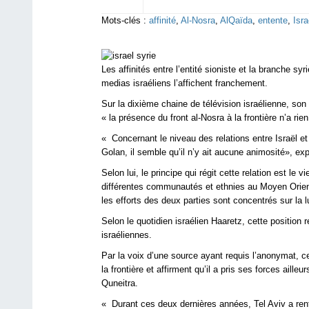
Mots-clés :
affinité
,
Al-Nosra
,
AlQaïda
,
entente
,
Isra
Les affinités entre l’entité sioniste et la branche sy
medias israéliens l’affichent franchement.
Sur la dixième chaine de télévision israélienne, son 
« la présence du front al-Nosra à la frontière n’a rie
« Concernant le niveau des relations entre Israël e
Golan, il semble qu’il n’y ait aucune animosité», expl
Selon lui, le principe qui régit cette relation est le v
différentes communautés et ethnies au Moyen Orie
les efforts des deux parties sont concentrés sur la 
Selon le quotidien israélien Haaretz, cette position r
israéliennes.
Par la voix d’une source ayant requis l’anonymat, c
la frontière et affirment qu’il a pris ses forces aille
Quneitra.
« Durant ces deux dernières années, Tel Aviv a renfo