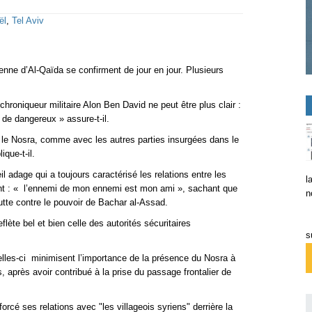
ël
,
Tel Aviv
rienne d’Al-Qaïda se confirment de jour en jour. Plusieurs
chroniqueur militaire Alon Ben David ne peut être plus clair :
n de dangereux » assure-t-il.
t le Nosra, comme avec les autres parties insurgées dans le
ique-t-il.
ieil adage qui a toujours caractérisé les relations entre les
l
nt : « l’ennemi de mon ennemi est mon ami », sachant que
n
lutte contre le pouvoir de Bachar al-Assad.
eflète bel et bien celle des autorités sécuritaires
s
elles-ci minimisent l’importance de la présence du Nosra à
urs, après avoir contribué à la prise du passage frontalier de
rcé ses relations avec "les villageois syriens" derrière la