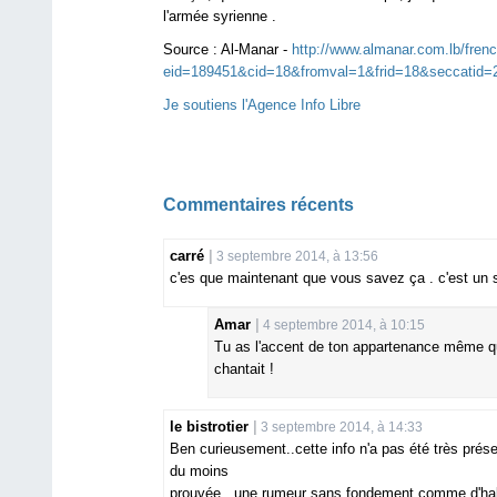
l'armée syrienne .
Source :
Al-Manar -
http://www.almanar.com.lb/frenc
eid=189451&cid=18&fromval=1&frid=18&seccatid
Je soutiens l'Agence Info Libre
Commentaires récents
carré
3 septembre 2014, à 13:56
c'es que maintenant que vous savez ça . c'est un 
Amar
4 septembre 2014, à 10:15
Tu as l'accent de ton appartenance même qu
chantait !
le bistrotier
3 septembre 2014, à 14:33
Ben curieusement..cette info n'a pas été très prés
du moins
prouvée...une rumeur sans fondement comme d'habit