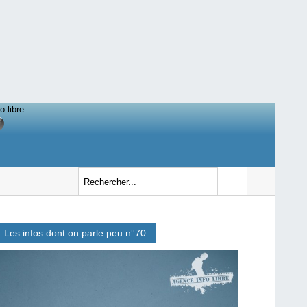
o libre
Les infos dont on parle peu n°70