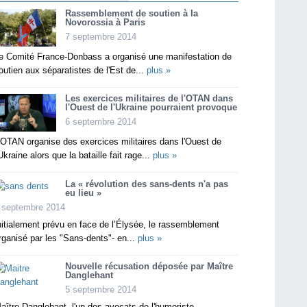
Rassemblement de soutien à la
Novorossia à Paris
7 septembre 2014
e Comité France-Donbass a organisé une manifestation de
outien aux séparatistes de l'Est de...
plus »
Les exercices militaires de l'OTAN dans
l'Ouest de l'Ukraine pourraient provoque
6 septembre 2014
'OTAN organise des exercices militaires dans l'Ouest de
'Ukraine alors que la bataille fait rage...
plus »
La « révolution des sans-dents n'a pas
eu lieu »
 septembre 2014
nitialement prévu en face de l’Élysée, le rassemblement
rganisé par les "Sans-dents"- en...
plus »
Nouvelle récusation déposée par Maître
Danglehant
5 septembre 2014
aître Danglehant, l'un des avocats de l'humoriste