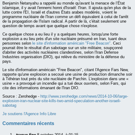
Benjamin Netanyahu a rappelé au monde qu'avant la menace de l’État
islamique, il y avait l'ennemi honni d'Israël: l'Iran. Il ajouta qu'en plus de la
lutte contre l'EI, Israël et d'autres États arabes modérés, voient le
programme nucléaire de l'Iran comme un défi équivalent à celui de l'arrêt
de la propagation de l'Islam radical. A partir de là, c'était seulement une
question de temps avant que quelque chose n'explose.
Ce quelque chose a eu lieu il y a quelques heures, lorsqu'une forte
explosion a eu lieu près d'un site nucléaire présumé en Iran, tuant deux
personnes selon
le site d'information américain "Free Beacon"
. Ceci
pourrait être le résultat d'un sabotage sur un site militaire, soupçonné
d'abriter des activités nucléaires clandestines, selon l'Iran Defense
Industries organisation (DIO), qui relève du ministère de la défense du
pays.
Le site d'information américain "Free Beacon", citant l'Agence Fars New,
rapporte qu'une explosion a secoué une usine de production dimanche soir
à Téhéran tout près du site nucléaire de Parchin. L'explosion dans une «
usine » a provoqué un incendie qui a tué deux ouvriers, selon Fars, qui
cite des informations émanant de l'Iran DIO.
Source :
Zerohedge -
http://www.zerohedge.com/news/2014-10-06/large-
explosion-iran-nuclear-site-kills-two-amid-speculation-another-israeli-
sabotag
Je soutiens l'Agence Info Libre
Commentaires récents
traque fine
8 octobre 2014, à 01:15