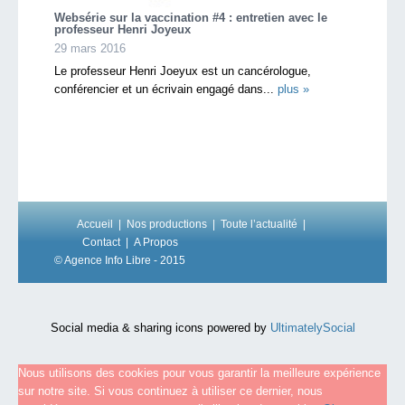
Websérie sur la vaccination #4 : entretien avec le
professeur Henri Joyeux
29 mars 2016
Le professeur Henri Joeyux est un cancérologue,
conférencier et un écrivain engagé dans...
plus »
Accueil
Nos productions
Toute l’actualité
Contact
A Propos
© Agence Info Libre - 2015
Social media & sharing icons powered by
UltimatelySocial
Nous utilisons des cookies pour vous garantir la meilleure expérience
sur notre site. Si vous continuez à utiliser ce dernier, nous