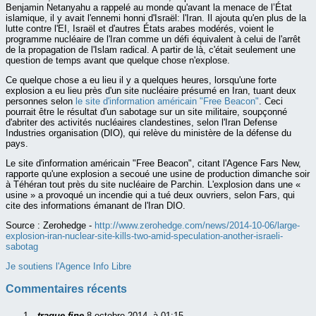
Benjamin Netanyahu a rappelé au monde qu'avant la menace de l’État
islamique, il y avait l'ennemi honni d'Israël: l'Iran. Il ajouta qu'en plus de la
lutte contre l'EI, Israël et d'autres États arabes modérés, voient le
programme nucléaire de l'Iran comme un défi équivalent à celui de l'arrêt
de la propagation de l'Islam radical. A partir de là, c'était seulement une
question de temps avant que quelque chose n'explose.
Ce quelque chose a eu lieu il y a quelques heures, lorsqu'une forte
explosion a eu lieu près d'un site nucléaire présumé en Iran, tuant deux
personnes selon
le site d'information américain "Free Beacon"
. Ceci
pourrait être le résultat d'un sabotage sur un site militaire, soupçonné
d'abriter des activités nucléaires clandestines, selon l'Iran Defense
Industries organisation (DIO), qui relève du ministère de la défense du
pays.
Le site d'information américain "Free Beacon", citant l'Agence Fars New,
rapporte qu'une explosion a secoué une usine de production dimanche soir
à Téhéran tout près du site nucléaire de Parchin. L'explosion dans une «
usine » a provoqué un incendie qui a tué deux ouvriers, selon Fars, qui
cite des informations émanant de l'Iran DIO.
Source :
Zerohedge -
http://www.zerohedge.com/news/2014-10-06/large-
explosion-iran-nuclear-site-kills-two-amid-speculation-another-israeli-
sabotag
Je soutiens l'Agence Info Libre
Commentaires récents
traque fine
8 octobre 2014, à 01:15