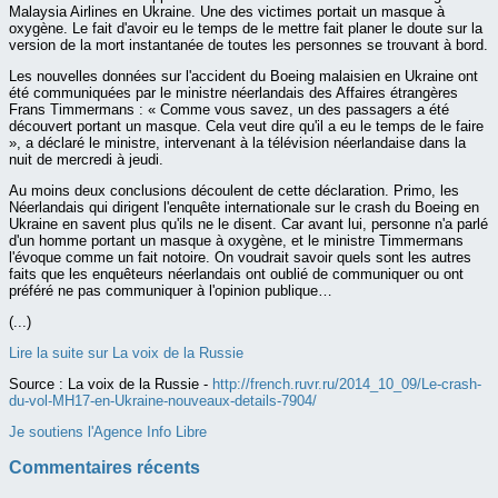
Malaysia Airlines en Ukraine. Une des victimes portait un masque à
oxygène. Le fait d'avoir eu le temps de le mettre fait planer le doute sur la
version de la mort instantanée de toutes les personnes se trouvant à bord.
Les nouvelles données sur l'accident du Boeing malaisien en Ukraine ont
été communiquées par le ministre néerlandais des Affaires étrangères
Frans Timmermans : « Comme vous savez, un des passagers a été
découvert portant un masque. Cela veut dire qu'il a eu le temps de le faire
», a déclaré le ministre, intervenant à la télévision néerlandaise dans la
nuit de mercredi à jeudi.
Au moins deux conclusions découlent de cette déclaration. Primo, les
Néerlandais qui dirigent l'enquête internationale sur le crash du Boeing en
Ukraine en savent plus qu'ils ne le disent. Car avant lui, personne n'a parlé
d'un homme portant un masque à oxygène, et le ministre Timmermans
l'évoque comme un fait notoire. On voudrait savoir quels sont les autres
faits que les enquêteurs néerlandais ont oublié de communiquer ou ont
préféré ne pas communiquer à l'opinion publique…
(...)
Lire la suite sur La voix de la Russie
Source :
La voix de la Russie -
http://french.ruvr.ru/2014_10_09/Le-crash-
du-vol-MH17-en-Ukraine-nouveaux-details-7904/
Je soutiens l'Agence Info Libre
Commentaires récents