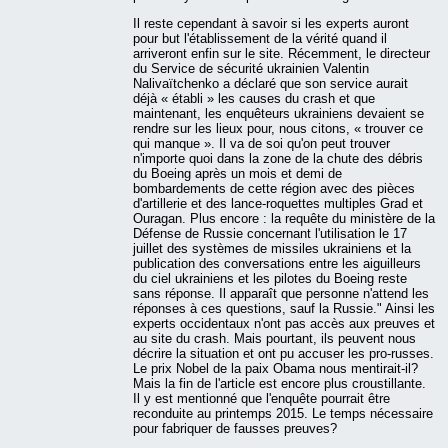
Il reste cependant à savoir si les experts auront
pour but l'établissement de la vérité quand il
arriveront enfin sur le site. Récemment, le directeur
du Service de sécurité ukrainien Valentin
Nalivaïtchenko a déclaré que son service aurait
déjà « établi » les causes du crash et que
maintenant, les enquêteurs ukrainiens devaient se
rendre sur les lieux pour, nous citons, « trouver ce
qui manque ». Il va de soi qu'on peut trouver
n'importe quoi dans la zone de la chute des débris
du Boeing après un mois et demi de
bombardements de cette région avec des pièces
d'artillerie et des lance-roquettes multiples Grad et
Ouragan. Plus encore : la requête du ministère de la
Défense de Russie concernant l'utilisation le 17
juillet des systèmes de missiles ukrainiens et la
publication des conversations entre les aiguilleurs
du ciel ukrainiens et les pilotes du Boeing reste
sans réponse. Il apparaît que personne n'attend les
réponses à ces questions, sauf la Russie." Ainsi les
experts occidentaux n'ont pas accès aux preuves et
au site du crash. Mais pourtant, ils peuvent nous
décrire la situation et ont pu accuser les pro-russes.
Le prix Nobel de la paix Obama nous mentirait-il?
Mais la fin de l'article est encore plus croustillante.
Il y est mentionné que l'enquête pourrait être
reconduite au printemps 2015. Le temps nécessaire
pour fabriquer de fausses preuves?