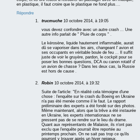
en plastique, il faut croire que le plastique ne fond plus....
Répondre
trucmuche
10 octobre 2014, à 19:05
vous devez confondre avec un autre crash ... Une
autre info parlait de " Pluie de corps " .
Le kérosène, liquide hautement inflammable, aurait
dû se vaporiser dans les airs, changeant l' avion et
ses occupants en véritable boule de feu ... Il suffit
juste de voir le gruyère, pardon, le cockpit pour se
poser les bonnes questions, DCA ou canon rotatif d'
un avion de chasse ? Dans les deux cas, la Russie
est hors de cause .
Robin
10 octobre 2014, à 19:32
Suite de l'article: "En réalité cela témoigne d'une
chose : l'enquête sur le crash du Boeing en Ukraine
n'a pas été menée comme il le faut. Le rapport
préliminaire des experts a été fondé sur des photos.
Même maintenant, alors que la trêve a été instaurée
en Ukraine, les experts internationaux ne se
pressent pas de se rendre sur le lieu du drame.
Quant aux représentants de Malaisie, ils n'ont pas
exclu que l'enquête pourrait être reportée au
printemps prochain. On ne sait pas trop ce qu'ils
pourront y trouver après un hiver neigeux.