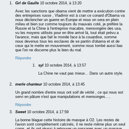
Grl de Gaulle
10 octobre 2014, à 13:20
Avec les sanctions que obama vient de mettre a exécution contre
des entreprises russe , Vladimir est à cran ce conard d'Obama va
nous déclencher un guerre en Europe et nous on sera en plein
milieu et bien sur comme toujours du mauvais coté, je préfère la
Russie et la Chine à l'entreprise macabre, mensongère des usa,
vu les moyens utilisés pour en être arrivé là, tout était prévu a
l'avance, mais que fait le monde face à la couardise, somme
nous devenus tous les esclaves de se pantin d'obama et et de
ceux qui le mette en mouvement, somme nous tombé aussi bas
que l'on ne discerne plus le bien du mal.
Répondre
syl
10 octobre 2014, à 13:57
La Chine ne vaut pas mieux... Dans un autre style.
merle chanteur
10 octobre 2014, à 13:45
Un grand nombre d'entre nous ont soif de vérité , ce qui nous est
servi en pâture n'est que manipulations et mensonges.....
Répondre
Sweet
10 octobre 2014, à 17:59
La bonne blague cette histoire de masque à O2. Les restes de
l'avion sont complétement calcinés, il ne reste même plus un seul
corps, et ils ont réussi à retrouver un passager avec un masque,