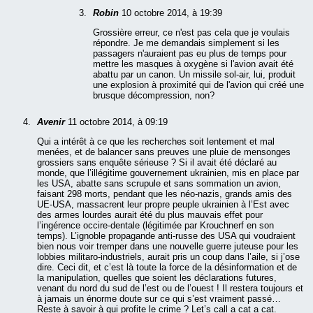
Robin
10 octobre 2014, à 19:39
Grossière erreur, ce n'est pas cela que je voulais
répondre. Je me demandais simplement si les
passagers n'auraient pas eu plus de temps pour
mettre les masques à oxygène si l'avion avait été
abattu par un canon. Un missile sol-air, lui, produit
une explosion à proximité qui de l'avion qui créé une
brusque décompression, non?
Avenir
11 octobre 2014, à 09:19
Qui a intérêt à ce que les recherches soit lentement et mal
menées, et de balancer sans preuves une pluie de mensonges
grossiers sans enquête sérieuse ? Si il avait été déclaré au
monde, que l’illégitime gouvernement ukrainien, mis en place par
les USA, abatte sans scrupule et sans sommation un avion,
faisant 298 morts, pendant que les néo-nazis, grands amis des
UE-USA, massacrent leur propre peuple ukrainien à l’Est avec
des armes lourdes aurait été du plus mauvais effet pour
l’ingérence occire-dentale (légitimée par Krouchnerf en son
temps). L’ignoble propagande anti-russe des USA qui voudraient
bien nous voir tremper dans une nouvelle guerre juteuse pour les
lobbies militaro-industriels, aurait pris un coup dans l’aile, si j’ose
dire. Ceci dit, et c’est là toute la force de la désinformation et de
la manipulation, quelles que soient les déclarations futures,
venant du nord du sud de l’est ou de l’ouest ! Il restera toujours et
à jamais un énorme doute sur ce qui s’est vraiment passé…
Reste à savoir à qui profite le crime ? Let’s call a cat a cat.