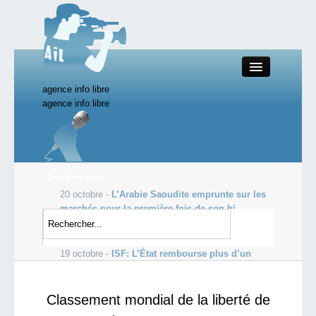
agence info libre
Close
agence info libre
Productions AIL
Dernières actus
20 octobre -
L’Arabie Saoudite emprunte sur les
Actualité
marchés pour la première fois de son hi...
19 octobre -
Les profits de Goldman Sachs
Starting Doc
s’envolent, dopés par le courtage
19 octobre -
ISF: L’État rembourse plus d’un
milliard d’euros aux ultra-ric...
Classement mondial de la liberté de