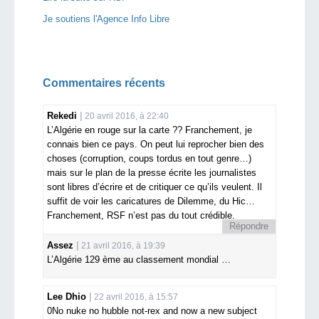
Je soutiens l'Agence Info Libre
Commentaires récents
Rekedi
20 avril 2016, à 22:40
L’Algérie en rouge sur la carte ?? Franchement, je
connais bien ce pays. On peut lui reprocher bien des
choses (corruption, coups tordus en tout genre…)
mais sur le plan de la presse écrite les journalistes
sont libres d’écrire et de critiquer ce qu’ils veulent. Il
suffit de voir les caricatures de Dilemme, du Hic…
Franchement, RSF n’est pas du tout crédible.
Répondre
Assez
21 avril 2016, à 19:39
L’Algérie 129 ème au classement mondial …
Lee Dhio
22 avril 2016, à 15:57
0No nuke no hubble not-rex and now a new subject