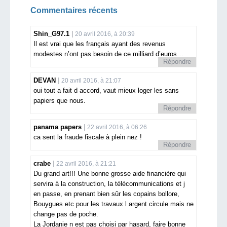
Commentaires récents
Shin_G97.1
20 avril 2016, à 20:39
Il est vrai que les français ayant des revenus
modestes n’ont pas besoin de ce milliard d’euros…
Répondre
DEVAN
20 avril 2016, à 21:07
oui tout a fait d accord, vaut mieux loger les sans
papiers que nous.
Répondre
panama papers
22 avril 2016, à 06:26
ca sent la fraude fiscale à plein nez !
Répondre
crabe
22 avril 2016, à 21:21
Du grand art!!! Une bonne grosse aide financière qui
servira à la construction, la télécommunications et j
en passe, en prenant bien sûr les copains bollore,
Bouygues etc pour les travaux l argent circule mais ne
change pas de poche.
La Jordanie n est pas choisi par hasard, faire bonne