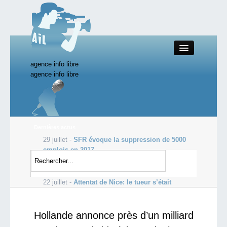
agence info libre
Close
agence info libre
Productions AIL
Dernières actus
29 juillet -
SFR évoque la suppression de 5000
Actualité
emplois en 2017
29 juillet -
Thierry Lepaon à la tête de la future
Starting Doc
Agence de la langue française
22 juillet -
Attentat de Nice: le tueur s’était
longuement préparé, aidé de complices
Boutique AIL
Hollande annonce près d’un milliard