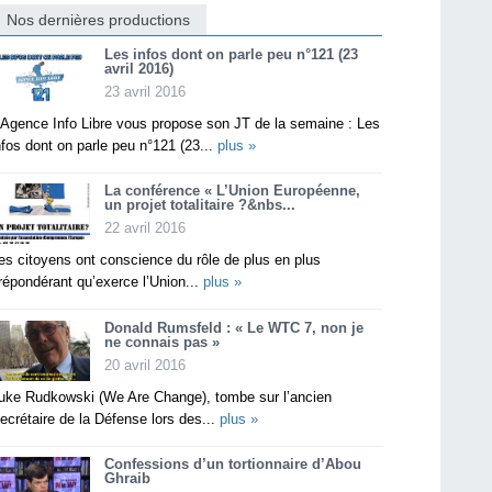
Nos dernières productions
Les infos dont on parle peu n°121 (23
avril 2016)
23 avril 2016
’Agence Info Libre vous propose son JT de la semaine : Les
nfos dont on parle peu n°121 (23...
plus »
La conférence « L’Union Européenne,
un projet totalitaire ?&nbs...
22 avril 2016
es citoyens ont conscience du rôle de plus en plus
répondérant qu’exerce l’Union...
plus »
Donald Rumsfeld : « Le WTC 7, non je
ne connais pas »
20 avril 2016
uke Rudkowski (We Are Change), tombe sur l’ancien
ecrétaire de la Défense lors des...
plus »
Confessions d’un tortionnaire d’Abou
Ghraib