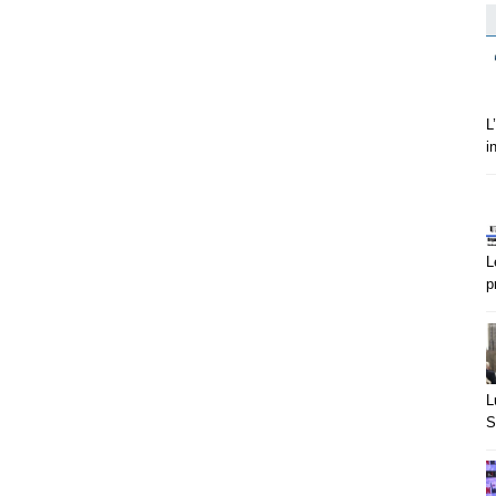
L
i
L
p
L
S