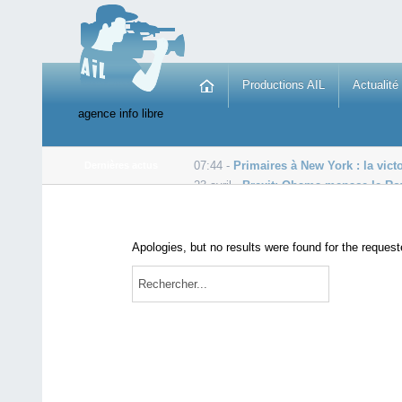
Productions AIL
Actualité
agence info libre
07:44 -
Primaires à New York : la vict
Dernières actus
23 avril -
Brexit: Obama menace le R
22 avril -
En Ethiopie, deux jours de deuil national ap
Apologies, but no results were found for the request