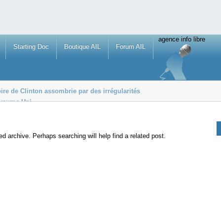
agence info libre
Starting Doc
Boutique AIL
Forum AIL
oire de Clinton assombrie par des irrégularités
oyaume-Uni
rès le massacre de 208 personnes
ed archive. Perhaps searching will help find a related post.