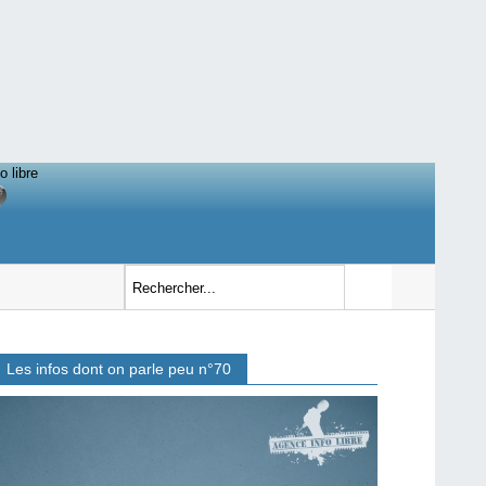
o libre
Les infos dont on parle peu n°70