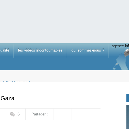
agence inf
tualité
les vidéos incontournables
qui sommes-nous ?
ante" à Marioupol
égation de Députés européens
e Gaza
6
Partager :