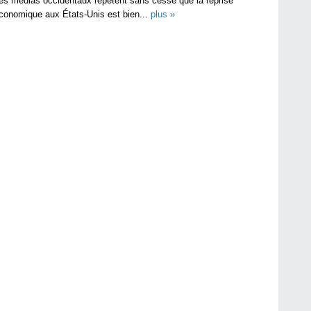
es médias occidentaux répètent sans cesse que la reprise
conomique aux États-Unis est bien...
plus »