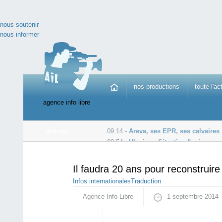
nous soutenir
nous informer
nos productions
toute l'ac
agence info libre
09:14 -
Areva, ses EPR, ses calvaires
À la une
08:54 -
Ukraine : Situation "préoccup
4 septembre -
Israël refuse l'entrée de Gaza à une dél
Il faudra 20 ans pour reconstruir
Infos internationales
Traduction
Agence Info Libre
1 septembre 2014