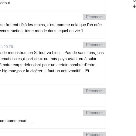
L
e debut
é
Répondre
e se frottent déjà les mains, c'est comme cela que l'on crée
econstruction, triste monde dans lequel on vie.1
Répondre
 à 20:28
de reconstruction.Si tout va bien....Pas de sanctions, pas
rnationales,à part deux ou trois pays ayant eu à subir
e à notre corps défendant pour un certain nombre d'entre
ig mac,pour la digérer: il faut un anti vomitif....Et
Répondre
Répondre
encore commencé.....
Répondre