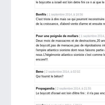
le boycotte a israél est loin detre fini ce n ai que l
Bonfils
1 septembre 2014, à 16:56
C'est triste à dire mais se qui pourront reconstruir
de la croissance, d'abord vente d'arme et ensuite r
Pour une poignée de mollars
1 septembre 2014,
Deux mois de massacres et de destructions,20 ans 
de boycott,pas de menaces,pas de réprobations inte
l'empire atlantico sioniste dont nous faisons parti
nous.L'hégémonie atlantico sioniste c'est comme le b
encore!!!
Beno
2 septembre 2014, à 02:02
Qui fournit le béton?
Propagandia
2 septembre 2014, à 21:55
Le boycott d'israel est loin d'être fini : il n'a pas 