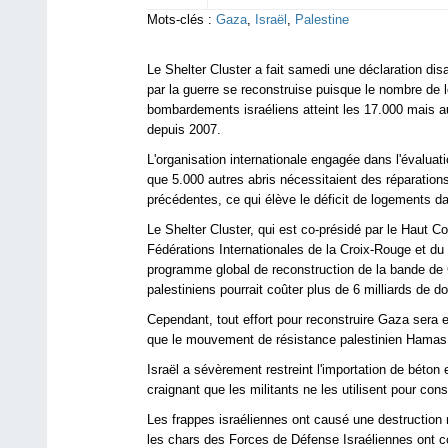
Mots-clés :
Gaza
,
Israël
,
Palestine
Le Shelter Cluster a fait samedi une déclaration dis
par la guerre se reconstruise puisque le nombre d
bombardements israéliens atteint les 17.000 mais au
depuis 2007.
L'organisation internationale engagée dans l'évaluat
que 5.000 autres abris nécessitaient des réparatio
précédentes, ce qui élève le déficit de logements d
Le Shelter Cluster, qui est co-présidé par le Haut C
Fédérations Internationales de la Croix-Rouge et du 
programme global de reconstruction de la bande de 
palestiniens pourrait coûter plus de 6 milliards de do
Cependant, tout effort pour reconstruire Gaza sera e
que le mouvement de résistance palestinien Hamas a 
Israël a sévèrement restreint l'importation de béto
craignant que les militants ne les utilisent pour con
Les frappes israéliennes ont causé une destructio
les chars des Forces de Défense Israéliennes ont co