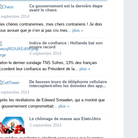
Ce gouvernement est la dernière étape
avant le chaos
 septembre 2014
es chères contrariennes, mes chers contrariens ! Je dois
ous avouer que je n’en ai pas cru mes...
plus »
Indice de confiance : Hollande bat son
propre record
4 septembre 2014
elon le dernier sondage TNS Sofres, 13% des français
ccordent leur confiance au Président de la...
plus »
De fausses tours de téléphonie cellulaire
interceptent-elles les données des app...
 septembre 2014
près les révélations de Edward Snowden, qui a montré que
e gouvernement compromettait...
plus »
Le chômage de masse aux Etats-Unis
3 septembre 2014