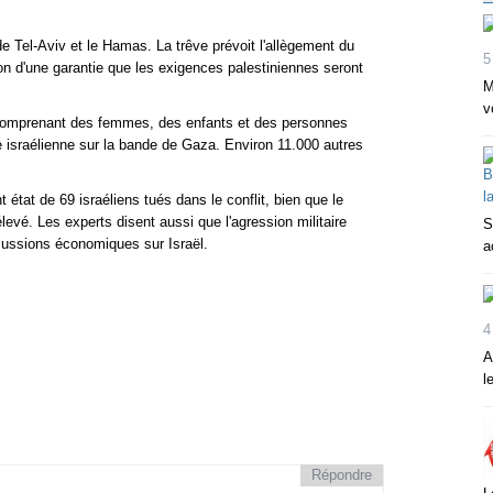
 de Tel-Aviv et le Hamas. La trêve prévoit l'allègement du
5
ion d'une garantie que les exigences palestiniennes seront
M
v
, comprenant des femmes, des enfants et des personnes
ve israélienne sur la bande de Gaza. Environ 11.000 autres
état de 69 israéliens tués dans le conflit, bien que le
vé. Les experts disent aussi que l'agression militaire
S
cussions économiques sur Israël.
a
4
A
l
Répondre