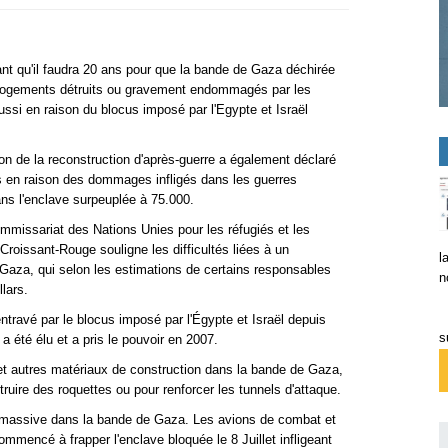
ant qu'il faudra 20 ans pour que la bande de Gaza déchirée
e logements détruits ou gravement endommagés par les
ssi en raison du blocus imposé par l'Egypte et Israël
ion de la reconstruction d'après-guerre a également déclaré
ns en raison des dommages infligés dans les guerres
ans l'enclave surpeuplée à 75.000.
ommissariat des Nations Unies pour les réfugiés et les
Croissant-Rouge souligne les difficultés liées à un
l
Gaza, qui selon les estimations de certains responsables
n
llars.
ntravé par le blocus imposé par l'Égypte et Israël depuis
s
été élu et a pris le pouvoir en 2007.
n et autres matériaux de construction dans la bande de Gaza,
struire des roquettes ou pour renforcer les tunnels d'attaque.
n massive dans la bande de Gaza. Les avions de combat et
mmencé à frapper l'enclave bloquée le 8 Juillet infligeant