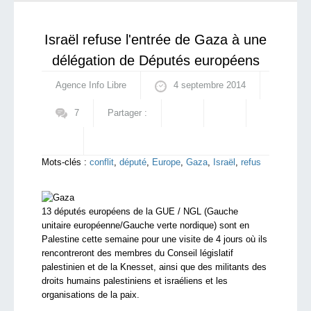
signent le protocole de cessez-le-feu
qui sommes-nous ?
Israël refuse l'entrée de Gaza à une
délégation de Députés européens
Agence Info Libre
4 septembre 2014
7
Partager :
Mots-clés :
conflit
,
député
,
Europe
,
Gaza
,
Israël
,
refus
13 députés européens de la GUE / NGL (Gauche
unitaire européenne/Gauche verte nordique) sont en
Palestine cette semaine pour une visite de 4 jours où ils
rencontreront des membres du Conseil législatif
palestinien et de la Knesset, ainsi que des militants des
droits humains palestiniens et israéliens et les
organisations de la paix.