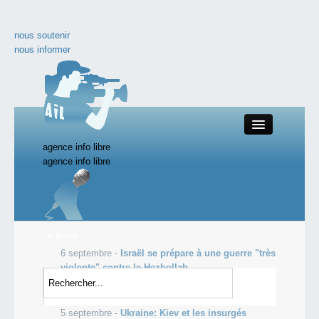
nous soutenir
nous informer
agence info libre
Close
agence info libre
nos productions
À la une
6 septembre -
Israël se prépare à une guerre "très
toute l'actualité
violente" contre le Hezbollah
5 septembre -
Le taux d'obésité atteint des
les vidéos incontournables
records aux Etats-Unis
5 septembre -
Ukraine: Kiev et les insurgés