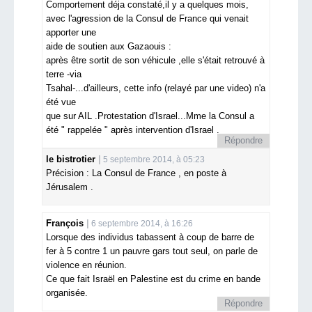
Comportement déja constaté,il y a quelques mois,
avec l'agression de la Consul de France qui venait
apporter une
aide de soutien aux Gazaouis :
après être sortit de son véhicule ,elle s'était retrouvé à
terre -via
Tsahal-...d'ailleurs, cette info (relayé par une video) n'a
été vue
que sur AIL .Protestation d'Israel...Mme la Consul a
été " rappelée " après intervention d'Israel .
Répondre
le bistrotier
5 septembre 2014, à 05:23
Précision : La Consul de France , en poste à
Jérusalem .
François
6 septembre 2014, à 16:26
Lorsque des individus tabassent à coup de barre de
fer à 5 contre 1 un pauvre gars tout seul, on parle de
violence en réunion.
Ce que fait Israël en Palestine est du crime en bande
organisée.
Répondre