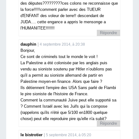
des députes?????????ces colons ne reconnaisse que
la force!!!!!comment parler avec des TUEUR
d'ENFANT des voleur de terre!! descendant de
JUDA.... cette engance a appris le mensonge a
l'HUMANITEE!!!!!!!
Répondre
dauphin
4 septembre 2014, à 20:38
Bonjour,
Ce sont de criminels tout le monde le voit !
La Palestine a été colonisée par les anglais puis
vendu au sioniste soutenu par Hitler n’oublions pas
qu'il a permit au sioniste allemand de partir en
Palestine moyen-en finance. Alors que faire ?
Ils détiennent l'empire des USA Sans parlé de Flambi
le pire sioniste de l'histoire de France.
Comment la communauté Juive peut elle supporté sa
? Comment Israël avec les Juifs qui la compose
(rappelons qu'ils n'été que 5/100 en1800 quelque
chose) peut elle reproduire pire qu'elle n'a subit?
Répondre
le bistrotier
5 septembre 2014, à 05:20