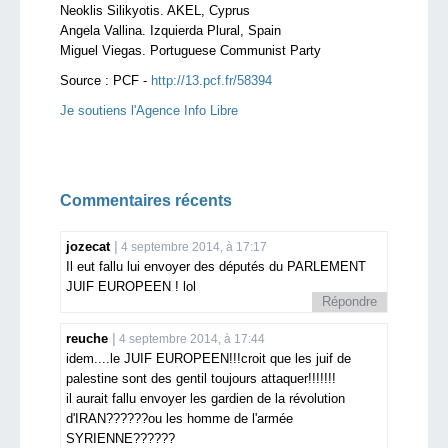
Neoklis Silikyotis. AKEL, Cyprus
Angela Vallina. Izquierda Plural, Spain
Miguel Viegas. Portuguese Communist Party
Source :
PCF -
http://13.pcf.fr/58394
Je soutiens l'Agence Info Libre
Commentaires récents
jozecat
4 septembre 2014, à 17:17
Il eut fallu lui envoyer des députés du PARLEMENT
JUIF EUROPEEN ! lol
Répondre
reuche
4 septembre 2014, à 17:44
idem....le JUIF EUROPEEN!!!croit que les juif de
palestine sont des gentil toujours attaquer!!!!!!!
il aurait fallu envoyer les gardien de la révolution
d'IRAN??????ou les homme de l'armée
SYRIENNE??????