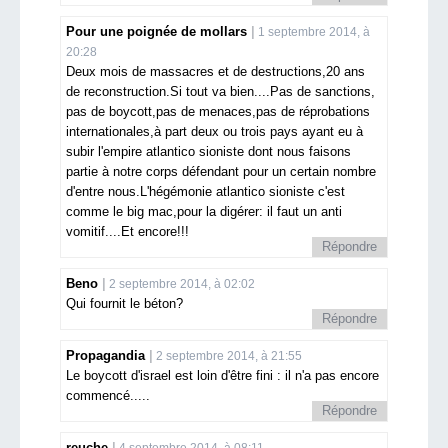
Pour une poignée de mollars
1 septembre 2014, à
20:28
Deux mois de massacres et de destructions,20 ans
de reconstruction.Si tout va bien....Pas de sanctions,
pas de boycott,pas de menaces,pas de réprobations
internationales,à part deux ou trois pays ayant eu à
subir l'empire atlantico sioniste dont nous faisons
partie à notre corps défendant pour un certain nombre
d'entre nous.L'hégémonie atlantico sioniste c'est
comme le big mac,pour la digérer: il faut un anti
vomitif....Et encore!!!
Répondre
Beno
2 septembre 2014, à 02:02
Qui fournit le béton?
Répondre
Propagandia
2 septembre 2014, à 21:55
Le boycott d'israel est loin d'être fini : il n'a pas encore
commencé.....
Répondre
reuche