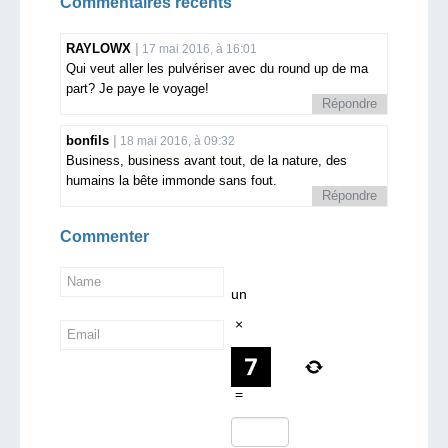
Commentaires récents
RAYLOWX
17 mai 2016, à 16:01
Qui veut aller les pulvériser avec du round up de ma
part? Je paye le voyage!
Répondre
bonfils
18 mai 2016, à 09:32
Business, business avant tout, de la nature, des
humains la bête immonde sans fout.
Répondre
Commenter
un
×
=