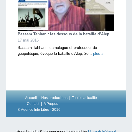
Bassam Tahhan : les dessous de la bataille d’Alep
17 mai 2016
Bassam Tahhan, islamologue et professeur de
géopolitique, évoque la bataille d’Alep, 2e...
plus »
Accueil
Nos productions
Toute l’actualité
Contact
A Propos
© Agence Info Libre - 2016
Social media & sharing icons powered by
UltimatelySocial