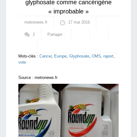
glyphosate comme cancérigène
« improbable »
metronews.fr
17 mai 2016
2
Partager :
Mots-clés :
Cancer
,
Europe
,
Glyphosate
,
OMS
,
raport
,
vote
Source :
metronews.fr