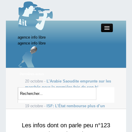
agence info libre
Close
agence info libre
Productions AIL
Dernières actus
20 octobre -
L’Arabie Saoudite emprunte sur les
Actualité
marchés pour la première fois de son hi...
19 octobre -
Les profits de Goldman Sachs
Starting Doc
s’envolent, dopés par le courtage
19 octobre -
ISF: L’État rembourse plus d’un
milliard d’euros aux ultra-ric...
Boutique AIL
Les infos dont on parle peu n°123