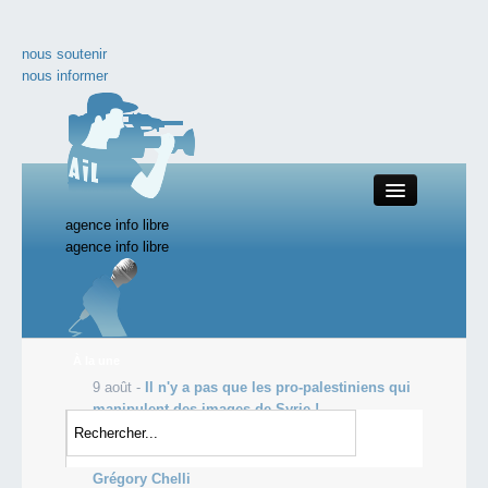
nous soutenir
nous informer
agence info libre
Close
agence info libre
nos productions
À la une
9 août -
Il n'y a pas que les pro-palestiniens qui
toute l'actualité
manipulent des images de Syrie !
8 août -
La France est-elle toujours une nation ?
les vidéos incontournables
8 août -
Reporters Sans Frontières dénonce
Grégory Chelli