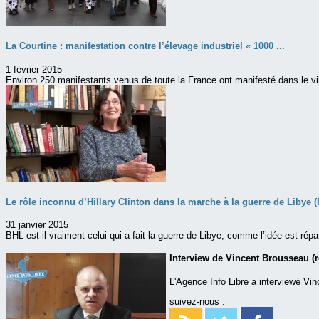
La Courtine : manifestation contre l’élevage industriel « 1000 ...
1 février 2015
Environ 250 manifestants venus de toute la France ont manifesté dans le vi
Le rôle inconnu d’Hillary Clinton dans la marche à la guerre de Libye (D
31 janvier 2015
BHL est-il vraiment celui qui a fait la guerre de Libye, comme l’idée est rép
Interview de Vincent Brousseau (
L'Agence Info Libre a interviewé V
suivez-nous :