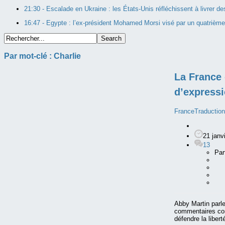
21:30 -
Escalade en Ukraine : les États-Unis réfléchissent à livrer des
16:47 -
Egypte : l’ex-président Mohamed Morsi visé par un quatrièm
Par mot-clé :
Charlie
La France 
d’express
France
Traduction
21 janv
13
Par
Abby Martin parl
commentaires con
défendre la libert