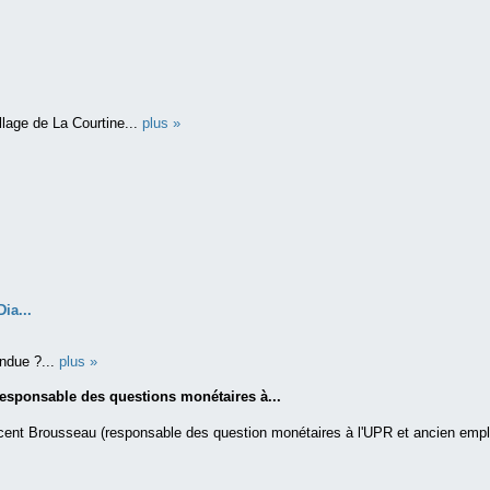
llage de La Courtine...
plus »
ia...
andue ?...
plus »
responsable des questions monétaires à...
incent Brousseau (responsable des question monétaires à l'UPR et ancien emp