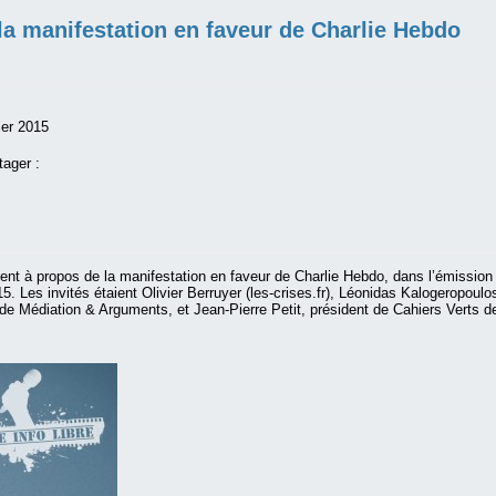
la manifestation en faveur de Charlie Hebdo
ier 2015
tager :
ent à propos de la manifestation en faveur de Charlie Hebdo, dans l’émission
5. Les invités étaient Olivier Berruyer (les-crises.fr), Léonidas Kalogeropoulo
 de Médiation & Arguments, et Jean-Pierre Petit, président de Cahiers Verts d