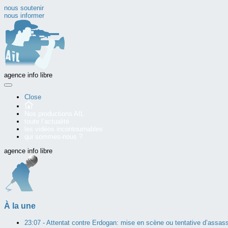
nous soutenir
nous informer
agence info libre
Close
Nos productions AIL
toute l’actualité
les vidéos incontournables
qui sommes-nous ?
agence info libre
À la une
23:07 -
Attentat contre Erdogan: mise en scène ou tentative d’assass