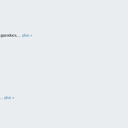
x gazoducs,...
plus »
...
plus »