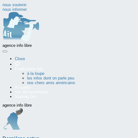
nous soutenir
nous informer
agence info libre
Close
Productions AIL
à la loupe
les infos dont on parle peu
nos chers amis américains
Actualité
nos documentaires
Starting Doc
agence info libre