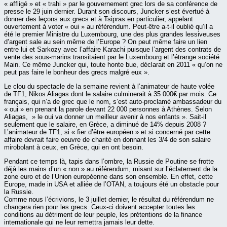
« affligé » et « trahi » par le gouvernement grec lors de sa conférence de
presse le 29 juin dernier. Durant son discours, Juncker s’est évertué à
donner des leçons aux grecs et à Tsipras en particulier, appelant
ouvertement à voter « oui » au référendum. Peut-être a-t-il oublié qu’il a
été le premier Ministre du Luxembourg, une des plus grandes lessiveuses
d’argent sale au sein même de l’Europe ? On peut même faire un lien
entre lui et Sarkozy avec l’affaire Karachi puisque l’argent des contrats de
vente des sous-marins transitaient par le Luxembourg et l’étrange société
Main. Ce même Juncker qui, toute honte bue, déclarait en 2011 « qu’on ne
peut pas faire le bonheur des grecs malgré eux ».
Le clou du spectacle de la semaine revient à l’animateur de haute volée
de TF1, Nikos Aliagas dont le salaire culminerait à 35 000€ par mois. Ce
français, qui n’a de grec que le nom, s’est auto-proclamé ambassadeur du
« oui » en prenant la parole devant 22 000 personnes à Athènes. Selon
Aliagas, » le oui va donner un meilleur avenir à nos enfants ». Sait-il
seulement que le salaire, en Grèce, a diminué de 14% depuis 2008 ?
L’animateur de TF1, si « fier d’être européen » et si concerné par cette
affaire devrait faire oeuvre de charité en donnant les 3/4 de son salaire
mirobolant à ceux, en Grèce, qui en ont besoin.
Pendant ce temps là, tapis dans l’ombre, la Russie de Poutine se frotte
déjà les mains d’un « non » au référendum, misant sur l’éclatement de la
zone euro et de l’Union européenne dans son ensemble. En effet, cette
Europe, made in USA et alliée de l’OTAN, a toujours été un obstacle pour
la Russie.
Comme nous l’écrivions, le 3 juillet dernier, le résultat du référendum ne
changera rien pour les grecs. Ceux-ci doivent accepter toutes les
conditions au détriment de leur peuple, les prétentions de la finance
internationale qui ne leur remettra jamais leur dette.