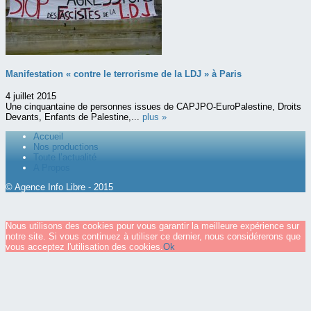
Manifestation « contre le terrorisme de la LDJ » à Paris
4 juillet 2015
Une cinquantaine de personnes issues de CAPJPO-EuroPalestine, Droits
Devants, Enfants de Palestine,...
plus »
Accueil
Nos productions
Toute l’actualité
A Propos
© Agence Info Libre - 2015
Nous utilisons des cookies pour vous garantir la meilleure expérience sur
notre site. Si vous continuez à utiliser ce dernier, nous considérerons que
vous acceptez l'utilisation des cookies.
Ok