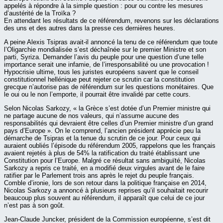
appelés à répondre à la simple question : pour ou contre les mesures
d’austérité de la Troïka ?
En attendant les résultats de ce référendum, revenons sur les déclarations
des uns et des autres dans la presse ces dernières heures.
A peine Alexis Tsipras avait-il annoncé la tenu de ce référendum que toute
l’Oligarchie mondialisée s’est déchaînée sur le premier Ministre et son
parti, Syriza. Demander l’avis du peuple pour une question d’une telle
importance serait une infamie, de l’irresponsabilité ou une provocation !
Hypocrisie ultime, tous les juristes européens savent que le conseil
constitutionnel hellénique peut rejeter ce scrutin car la constitution
grecque n’autorise pas de référendum sur les questions monétaires. Que
le oui ou le non l’emporte, il pourrait être invalidé par cette cours.
Selon Nicolas Sarkozy, « la Grèce s’est dotée d’un Premier ministre qui
ne partage aucune de nos valeurs, qui n’assume aucune des
responsabilités qui devraient être celles d’un Premier ministre d’un grand
pays d’Europe ». On le comprend, l’ancien président apprécie peu la
démarche de Tsipras et la tenue du scrutin de ce jour. Pour ceux qui
auraient oubliés l’épisode du référendum 2005, rappelons que les français
avaient rejetés à plus de 54% la ratification du traité établissant une
Constitution pour l’Europe. Malgré ce résultat sans ambiguïté, Nicolas
Sarkozy a repris ce traité, en a modifié deux virgules avant de le faire
ratifier par le Parlement trois ans après le rejet du peuple français.
Comble d’ironie, lors de son retour dans la politique française en 2014,
Nicolas Sarkozy a annoncé à plusieurs reprises qu’il souhaitait recourir
beaucoup plus souvent au référendum, il apparaît que celui de ce jour
n’est pas à son goût.
Jean-Claude Juncker, président de la Commission européenne, s’est dit