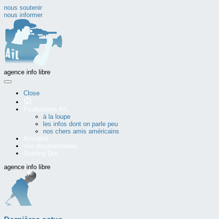
nous soutenir
nous informer
agence info libre
Close
Productions AIL
à la loupe
les infos dont on parle peu
nos chers amis américains
Actualité
nos documentaires
Starting Doc
agence info libre