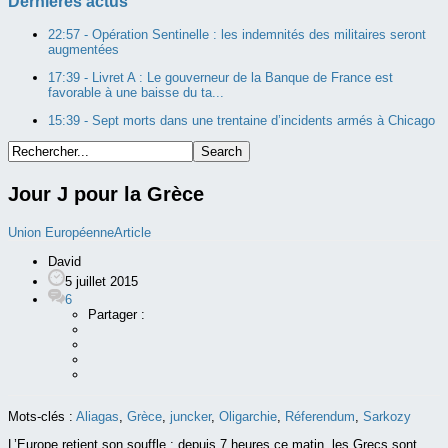
Dernières actus
22:57 -
Opération Sentinelle : les indemnités des militaires seront
augmentées
17:39 -
Livret A : Le gouverneur de la Banque de France est
favorable à une baisse du ta...
15:39 -
Sept morts dans une trentaine d’incidents armés à Chicago
Jour J pour la Grèce
Union Européenne
Article
David
5 juillet 2015
6
Partager :
Mots-clés :
Aliagas
,
Grèce
,
juncker
,
Oligarchie
,
Réferendum
,
Sarkozy
L’Europe retient son souffle : depuis 7 heures ce matin, les Grecs sont