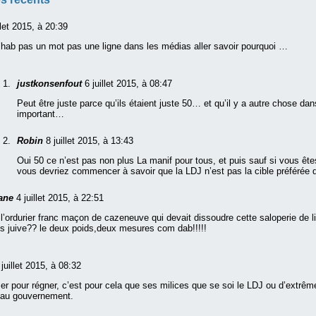
llet 2015, à 20:39
ab pas un mot pas une ligne dans les médias aller savoir pourquoi …
justkonsenfout
6 juillet 2015, à 08:47
Peut être juste parce qu’ils étaient juste 50… et qu’il y a autre chose dan
important…
Robin
8 juillet 2015, à 13:43
Oui 50 ce n’est pas non plus La manif pour tous, et puis sauf si vous êt
vous devriez commencer à savoir que la LDJ n’est pas la cible préférée
ane
4 juillet 2015, à 22:51
 l’ordurier franc maçon de cazeneuve qui devait dissoudre cette saloperie de l
 juive?? le deux poids,deux mesures com dab!!!!!
 juillet 2015, à 08:32
ser pour régner, c’est pour cela que ses milices que se soi le LDJ ou d’extrê
e au gouvernement.