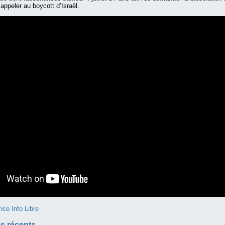
appeler au boycott d’Israël.
nce Info Libre
s récents