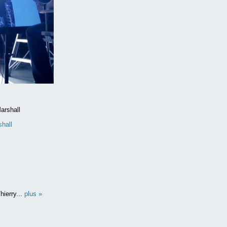
shall
hierry...
plus »