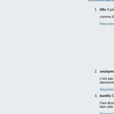
H2o
4 jui
comme d’h
Répondre
soulaym
c’est pas
danseuses
Répondre
bonfils
5
Faut divi
bien util
Répondre