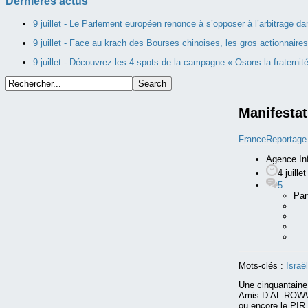
Dernières actus
9 juillet -
Le Parlement européen renonce à s’opposer à l’arbitrage dan
9 juillet -
Face au krach des Bourses chinoises, les gros actionnaires 
9 juillet -
Découvrez les 4 spots de la campagne « Osons la fraternité
Manifestat
France
Reportage
Agence Inf
4 juille
5
Par
Mots-clés :
Israël
Une cinquantaine
Amis D’AL-ROWWAD
ou encore le PIR 