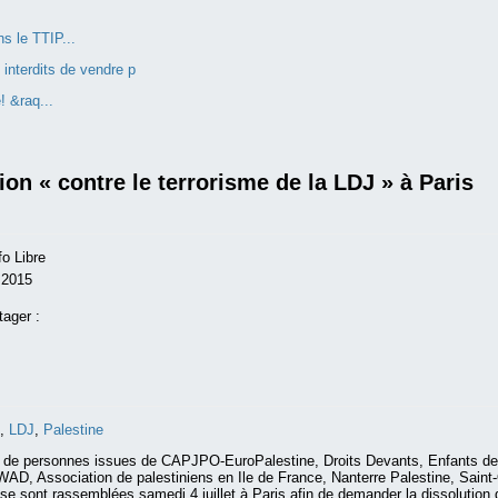
s le TTIP...
interdits de vendre p
! &raq...
ion « contre le terrorisme de la LDJ » à Paris
o Libre
t 2015
tager :
,
LDJ
,
Palestine
 de personnes issues de CAPJPO-EuroPalestine, Droits Devants, Enfants de
, Association de palestiniens en Ile de France, Nanterre Palestine, Saint
se sont rassemblées samedi 4 juillet à Paris afin de demander la dissolution 