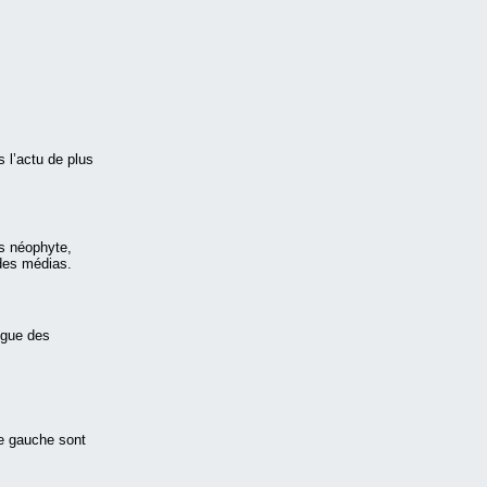
s l’actu de plus
es néophyte,
 des médias.
igue des
me gauche sont