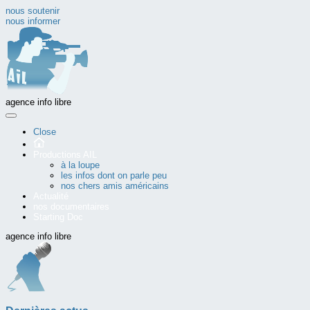
nous soutenir
nous informer
agence info libre
Close
Productions AIL
à la loupe
les infos dont on parle peu
nos chers amis américains
Actualité
nos documentaires
Starting Doc
agence info libre