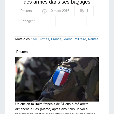
des armes dans ses bagages
Reuters
10 mars 2016
1
Partager :
Mots-clés :
AIL
,
Armes
,
France
,
Maroc
,
militaire
,
Nantes
Reuters
Un ancien militaire français de 31 ans a été arrêté
dimanche à Fès (Maroc) après avoir pris un vol à