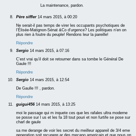
La maintenance, pardon.
Père siffler
14 mars 2015, à 00:20
Ne serait-il pas temps de virer les occupants psychotiques de
l’Élisée-Matignon-Sénat &Co d’urgence? Les politiques n’en on
plus rien à foutre du peuple! Rendons leur la pareille!
Répondre
Sergio
14 mars 2015, à 07:16
C’est vrai qu’il doit se retourner dans sa tombe le Général De
Gaule !!!
Répondre
Sergio
14 mars 2015, à 12:54
De Gaulle !!! , pardon.
Répondre
guigui456
14 mars 2015, à 13:25
moi le passage qui m inquete ces que les rafales ultra moderne
se posse sur l us et les fa 18 tout pouri et non furtife se pose sur
charl de gaule
sa me derange de voir les secret du meilleur appareil de 3/4 eme
generation soit recupere ar des mecano americain et que nous on