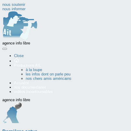
nous soutenir
nous informer
agence info libre
Close
Productions AIL
à la loupe
les infos dont on parle peu
nos chers amis américains
Actualité
nos documentaires
vidéos incontournables
agence info libre