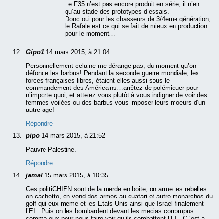
Le F35 n’est pas encore produit en série, il n’en
qu’au stade des prototypes d’essais.
Donc oui pour les chasseurs de 3/4eme génération,
le Rafale est ce qui se fait de mieux en production
pour le moment…
Gipo1
14 mars 2015, à 21:04
Personnellement cela ne me dérange pas, du moment qu’on
défonce les barbus! Pendant la seconde guerre mondiale, les
forces françaises libres, étaient elles aussi sous le
commandement des Américains…arrêtez de polémiquer pour
n’importe quoi, et attelez vous plutôt à vous indigner de voir des
femmes voilées ou des barbus vous imposer leurs moeurs d’un
autre age!
Répondre
pipo
14 mars 2015, à 21:52
Pauvre Palestine.
Répondre
jamal
15 mars 2015, à 10:35
Ces politiCHIEN sont de la merde en boite, on arme les rebelles
en cachette, on vend des armes au quatari et autre monarches du
golf qui eux meme et les Etats Unis ainsi que Israel finalement
l’EI . Puis on les bombardent devant les medias corrompus
comme eux pour nous faire voir qu’ils combattent l’EI . C ‘est a