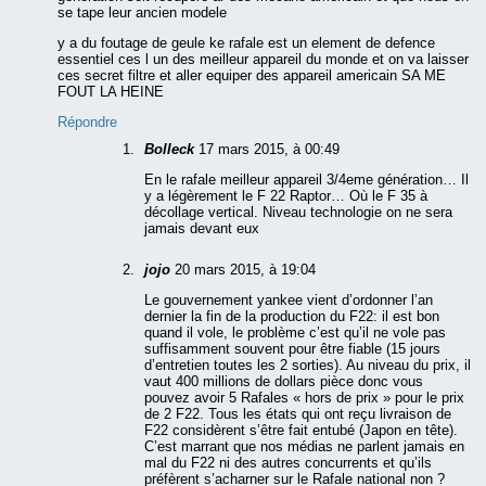
se tape leur ancien modele
y a du foutage de geule ke rafale est un element de defence
essentiel ces l un des meilleur appareil du monde et on va laisser
ces secret filtre et aller equiper des appareil americain SA ME
FOUT LA HEINE
Répondre
Bolleck
17 mars 2015, à 00:49
En le rafale meilleur appareil 3/4eme génération… Il
y a légèrement le F 22 Raptor… Où le F 35 à
décollage vertical. Niveau technologie on ne sera
jamais devant eux
jojo
20 mars 2015, à 19:04
Le gouvernement yankee vient d’ordonner l’an
dernier la fin de la production du F22: il est bon
quand il vole, le problème c’est qu’il ne vole pas
suffisamment souvent pour être fiable (15 jours
d’entretien toutes les 2 sorties). Au niveau du prix, il
vaut 400 millions de dollars pièce donc vous
pouvez avoir 5 Rafales « hors de prix » pour le prix
de 2 F22. Tous les états qui ont reçu livraison de
F22 considèrent s’être fait entubé (Japon en tête).
C’est marrant que nos médias ne parlent jamais en
mal du F22 ni des autres concurrents et qu’ils
préfèrent s’acharner sur le Rafale national non ?