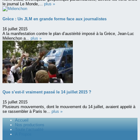
le journal Le Monde,...
plus »
Grèce : Un JLM en grande forme face aux journalistes
16 juillet 2015
A la manifestation contre le plan d’austérité imposé à la Grèce, Jean-Luc
Mélenchon a...
plus »
Que s’est-il vraiment passé le 14 juillet 2015 ?
15 juillet 2015
Plusieurs mouvements, dont le mouvement du 14 juillet, avaient appelé à
se rassembler à Paris le...
plus »
Accueil
Nos productions
Toute l’actualité
A Propos