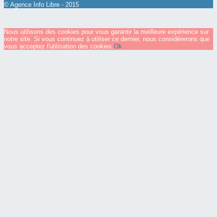
© Agence Info Libre - 2015
Nous utilisons des cookies pour vous garantir la meilleure expérience sur
notre site. Si vous continuez à utiliser ce dernier, nous considérerons que
vous acceptez l'utilisation des cookies.
Ok