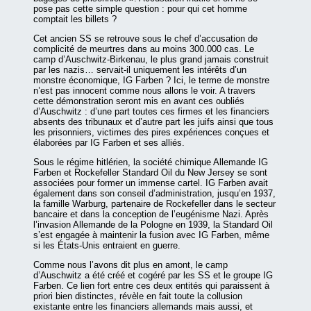
pose pas cette simple question : pour qui cet homme
comptait les billets ?
Cet ancien SS se retrouve sous le chef d’accusation de
complicité de meurtres dans au moins 300.000 cas. Le
camp d’Auschwitz-Birkenau, le plus grand jamais construit
par les nazis… servait-il uniquement les intérêts d’un
monstre économique, IG Farben ? Ici, le terme de monstre
n’est pas innocent comme nous allons le voir. A travers
cette démonstration seront mis en avant ces oubliés
d’Auschwitz : d’une part toutes ces firmes et les financiers
absents des tribunaux et d’autre part les juifs ainsi que tous
les prisonniers, victimes des pires expériences conçues et
élaborées par IG Farben et ses alliés.
Sous le régime hitlérien, la société chimique Allemande IG
Farben et Rockefeller Standard Oil du New Jersey se sont
associées pour former un immense cartel. IG Farben avait
également dans son conseil d’administration, jusqu’en 1937,
la famille Warburg, partenaire de Rockefeller dans le secteur
bancaire et dans la conception de l’eugénisme Nazi. Après
l’invasion Allemande de la Pologne en 1939, la Standard Oil
s’est engagée à maintenir la fusion avec IG Farben, même
si les États-Unis entraient en guerre.
Comme nous l’avons dit plus en amont, le camp
d’Auschwitz a été créé et cogéré par les SS et le groupe IG
Farben. Ce lien fort entre ces deux entités qui paraissent à
priori bien distinctes, révèle en fait toute la collusion
existante entre les financiers allemands mais aussi, et