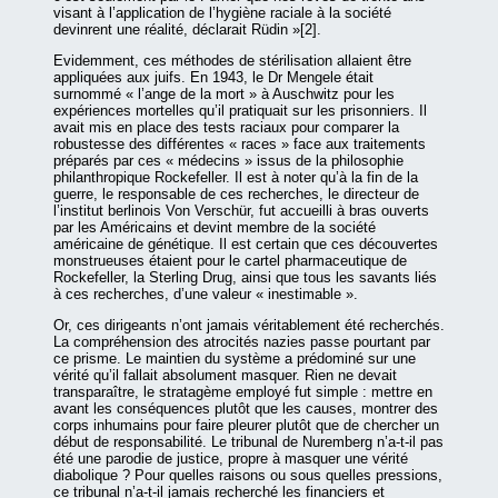
visant à l’application de l’hygiène raciale à la société
devinrent une réalité, déclarait Rüdin »[2].
Evidemment, ces méthodes de stérilisation allaient être
appliquées aux juifs. En 1943, le Dr Mengele était
surnommé « l’ange de la mort » à Auschwitz pour les
expériences mortelles qu’il pratiquait sur les prisonniers. Il
avait mis en place des tests raciaux pour comparer la
robustesse des différentes « races » face aux traitements
préparés par ces « médecins » issus de la philosophie
philanthropique Rockefeller. Il est à noter qu’à la fin de la
guerre, le responsable de ces recherches, le directeur de
l’institut berlinois Von Verschür, fut accueilli à bras ouverts
par les Américains et devint membre de la société
américaine de génétique. Il est certain que ces découvertes
monstrueuses étaient pour le cartel pharmaceutique de
Rockefeller, la Sterling Drug, ainsi que tous les savants liés
à ces recherches, d’une valeur « inestimable ».
Or, ces dirigeants n’ont jamais véritablement été recherchés.
La compréhension des atrocités nazies passe pourtant par
ce prisme. Le maintien du système a prédominé sur une
vérité qu’il fallait absolument masquer. Rien ne devait
transparaître, le stratagème employé fut simple : mettre en
avant les conséquences plutôt que les causes, montrer des
corps inhumains pour faire pleurer plutôt que de chercher un
début de responsabilité. Le tribunal de Nuremberg n’a-t-il pas
été une parodie de justice, propre à masquer une vérité
diabolique ? Pour quelles raisons ou sous quelles pressions,
ce tribunal n’a-t-il jamais recherché les financiers et