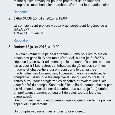
même qui les provoques pour en profiter et ils ne sont pas
comptable, mais banquier, marchand d’arme et leurs actionnaires.
Répondre
LANKOUDU
15 juillet 2015, à 19:00
Et combien vont prendre « ceux » qui perpétuent le génocide à
GAZA ???
TPI et CPI muets !!
Répondre
Dotista
15 juillet 2015, à 19:09
Ca valait vraiment la peine d’attendre 70 ans pour les foutre en
prison ces gens là. A non mais c’est vrai, ou est je là tête? A
l’époque il y en avait tellement que les prisons n’auraient pu tous
les accueillir ! Les autres contributeurs du génocides sont: les
maçons et charpentiers qui ont construits le camps, les
machinistes des locomotives, l’opérateur radio, le médecin, le
comptable… Ainsi que les employé d’IBM qui ont fourni leurs
cartes à trou pour enregistrer les déportés et avaient leur filiale
juste à côté du camps. Sans oublié les juifs du camps choisis par
les Allemands pour donner des ordres aux autres juifs. (certains
en profitaient vraiment et jouaient de sales tours à leurs ex-
camarades).
Bref, monsieur les juges Luxembourgeois, quand on fait la justice
appliquez la justement.
Un comptable , nana mais et puis quoi encore….