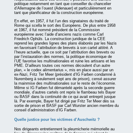
politique notamment en tant que conseiller du chancelier
d’Allemagne de l’ouest (Adenauer) et particulièrement en
tant que planificateur de la construction européenne.
En effet, en 1957, il fut l’un des signataires du traité de
Rome qui scella le sort des Européens. De plus entre 1958
et 1967, il fut nommé président de la Commission
européenne avec l’aide d’anciens nazis comme Carl
Friedrich Ophüls. La construction juridique de la CEE
reprend les grandes lignes des plans élaborés par les Nazis
en favorisant l’attribution de brevets à son cartel attitré. A
l’heure actuelle, que ce soit par l’attribution des brevets ou
par l’instauration des normes, la politique économique de
l’UE favorise les multinationales et ruine les artisans et les
PME. D’ailleurs toutes ces normes découlent d’un autre
plan, « le codex alimentarius », mis en place aussi par un
ex-Nazi, Fritz Ter Meer (président d’IG Farben condamné à
Nuremberg à seulement sept ans de prison), censé assurer
la mainmise des multinationales sur le reste de l’économie.
Même si IG Farben fut démantelé après la seconde guerre
mondiale, d’autres cartels ont repris le flambeau tels Bayer
ou BASF dans la continuité de ce qui avait entreprit jusque
là. Par exemple, Bayer fut dirigé par Fritz Ter Meer dès sa
sortie de prison et BASF par Carl Wurster ancien membre du
conseil d’administration d’IG Farben.
Quelle justice pour les victimes d’Auschwitz ?
Nos dirigeants entretiennent la pleurnicherie mémorielle au