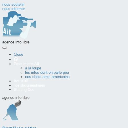
nous soutenir
nous informer
agence info libre
Close
Productions AIL
à la loupe
les infos dont on parle peu
nos chers amis américains
Actualité
nos documentaires
Starting Doc
agence info libre