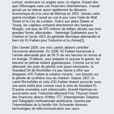
surtout, américains ou anglais avec ce régime. Autant dire
que l’Allemagne sans ces financiers internationaux, n’aurait
jamais pu se relever aussi rapidement du désastre
économique dû à la crise de Weimar en 1923. Jamais cette
guerre mondiale n’aurait pu voir le jour sans l’aide de Wall
Street et la City de Londres. Grâce aux plans Dawes et
Young, les capitaux sortaient directement des banques
Morgan, soit plus de 975 millions de dollars alloués aux trois
grandes firmes allemandes : Vereintige Stahlwerke pour le
charbon et l’acier, AEG (la générale électrique allemande) et
bien sûr IG Farben pour l’industrie et la chimie[1].
Dès l’année 1929, ces trois cartels allaient contrôler
l’économie allemande. En 1938, IG Farben fournissait à
l’armée allemande plus de 50 % de ses besoins en armes et
en énergie. D’ailleurs, pour préparer et assurer la guerre, les
besoins en pétrole étaient gigantesques. Comme sur le sol
allemand, les puits de pétrole sont quasi inexistants, la
Standard Oil de Rockfeller n’a pas hésité à offrir aux
dirigeants d’IG Farben la solution miracle : ses brevets sur
le pétrole de synthèse issu du charbon. Depuis 1927, le
cartel Rockefeller et celui d’IG Farben étaient associés sous
une autre entité plus connue sous le nom de Standard IG.
D’autres exemples sont intéressants, Averell Harriman en
association avec l’industriel allemand Fritz Thyssen furent
des financiers directs d’Hitler. ITT, (Internationale Telephon
and Telegraph) multinationale américaine, fournira par
l’intermédiaire de la famille Von Schroeder diverses
technologies de télécommunication aux nazis.