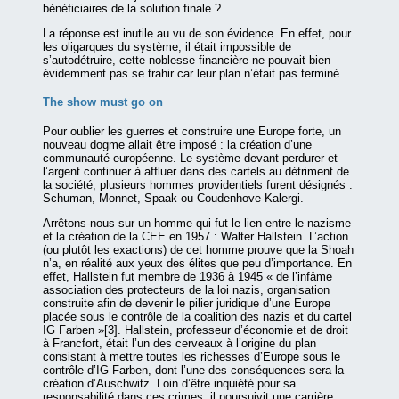
bénéficiaires de la solution finale ?
La réponse est inutile au vu de son évidence. En effet, pour
les oligarques du système, il était impossible de
s’autodétruire, cette noblesse financière ne pouvait bien
évidemment pas se trahir car leur plan n’était pas terminé.
The show must go on
Pour oublier les guerres et construire une Europe forte, un
nouveau dogme allait être imposé : la création d’une
communauté européenne. Le système devant perdurer et
l’argent continuer à affluer dans des cartels au détriment de
la société, plusieurs hommes providentiels furent désignés :
Schuman, Monnet, Spaak ou Coudenhove-Kalergi.
Arrêtons-nous sur un homme qui fut le lien entre le nazisme
et la création de la CEE en 1957 : Walter Hallstein. L’action
(ou plutôt les exactions) de cet homme prouve que la Shoah
n’a, en réalité aux yeux des élites que peu d’importance. En
effet, Hallstein fut membre de 1936 à 1945 « de l’infâme
association des protecteurs de la loi nazis, organisation
construite afin de devenir le pilier juridique d’une Europe
placée sous le contrôle de la coalition des nazis et du cartel
IG Farben »[3]. Hallstein, professeur d’économie et de droit
à Francfort, était l’un des cerveaux à l’origine du plan
consistant à mettre toutes les richesses d’Europe sous le
contrôle d’IG Farben, dont l’une des conséquences sera la
création d’Auschwitz. Loin d’être inquiété pour sa
responsabilité dans ces crimes, il poursuivit une carrière