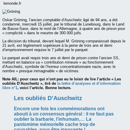
lemonde.fr
Oskar Gröning, l’ancien comptable d’Auschwitz âgé de 94 ans, a été
condamné, mercredi 15 juillet, par le tribunal de Lunebourg, dans le Land
de Basse-Saxe, dans le nord de l’Allemagne, à quatre ans de prison pour
« complicité » dans le meurtre de 300 000 juifs.
La décision du tribunal, devant lequel M. Gröning comparaissait depuis le
21 avril, est légèrement supérieure à la peine de trois ans et demi
d’emprisonnement requise le 7 juillet par le parquet.
Le parquet avait requis trois ans et demi de prison contre l’ancien SS,
mettant en balance sa « contribution mineure » au fonctionnement
d’Auschwitz, symbole de l’horreur concentrationnaire nazie, avec le
nombre « presque inimaginable » de victimes.
Note AIL: pour ceux qui n’ont pas eu le loisir de lire l’article « Les
oubliés D’Auschwitz », tiré de
la lettre d’analyses et d’information
libre n°1
, voici l’article. Bonne lecture.
Les oubliés D’Auschwitz
Encore une fois les commémorations ont
abouti à un consensus général : il ne faut pas
oublier la barbarie, l’inhumain,… La
pantomime mémorielle cache trop de
coupables, pour être innocente !