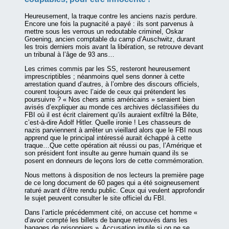
Heureusement, la traque contre les anciens nazis perdure.
Encore une fois la pugnacité a payé : ils sont parvenus à
mettre sous les verrous un redoutable criminel, Oskar
Groening, ancien comptable du camp d’Auschwitz, durant
les trois derniers mois avant la libération, se retrouve devant
un tribunal à l’âge de 93 ans…
Les crimes commis par les SS, resteront heureusement
imprescriptibles ; néanmoins quel sens donner à cette
arrestation quand d’autres, à l’ombre des discours officiels,
courent toujours avec l’aide de ceux qui prétendent les
poursuivre ? « Nos chers amis américains » seraient bien
avisés d’expliquer au monde ces archives déclassifiées du
FBI où il est écrit clairement qu’ils auraient exfiltré la Bête,
c’est-à-dire Adolf Hitler. Quelle ironie ! Les chasseurs de
nazis parviennent à arrêter un vieillard alors que le FBI nous
apprend que le principal intéressé aurait échappé à cette
traque…Que cette opération ait réussi ou pas, l’Amérique et
son président font insulte au genre humain quand ils se
posent en donneurs de leçons lors de cette commémoration.
Nous mettons à disposition de nos lecteurs la première page
de ce long document de 60 pages qui a été soigneusement
raturé avant d’être rendu public. Ceux qui veulent approfondir
le sujet peuvent consulter le site officiel du FBI.
Dans l’article précédemment cité, on accuse cet homme «
d’avoir compté les billets de banque retrouvés dans les
bagages de prisonniers ». Accusation inutile si on ne se