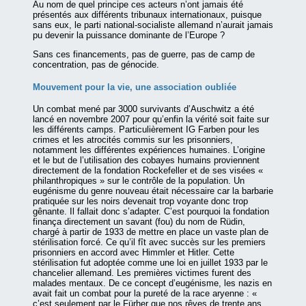
Au nom de quel principe ces acteurs n’ont jamais été
présentés aux différents tribunaux internationaux, puisque
sans eux, le parti national-socialiste allemand n’aurait jamais
pu devenir la puissance dominante de l’Europe ?
Sans ces financements, pas de guerre, pas de camp de
concentration, pas de génocide.
Mouvement pour la vie, une association oubliée
Un combat mené par 3000 survivants d’Auschwitz a été
lancé en novembre 2007 pour qu’enfin la vérité soit faite sur
les différents camps. Particulièrement IG Farben pour les
crimes et les atrocités commis sur les prisonniers,
notamment les différentes expériences humaines. L’origine
et le but de l’utilisation des cobayes humains proviennent
directement de la fondation Rockefeller et de ses visées «
philanthropiques » sur le contrôle de la population. Un
eugénisme du genre nouveau était nécessaire car la barbarie
pratiquée sur les noirs devenait trop voyante donc trop
gênante. Il fallait donc s’adapter. C’est pourquoi la fondation
finança directement un savant (fou) du nom de Rüdin,
chargé à partir de 1933 de mettre en place un vaste plan de
stérilisation forcé. Ce qu’il fît avec succès sur les premiers
prisonniers en accord avec Himmler et Hitler. Cette
stérilisation fut adoptée comme une loi en juillet 1933 par le
chancelier allemand. Les premières victimes furent des
malades mentaux. De ce concept d’eugénisme, les nazis en
avait fait un combat pour la pureté de la race aryenne : «
c’est seulement par le Fürher que nos rêves de trente ans