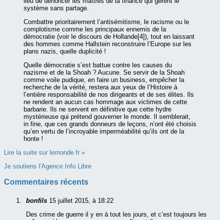
lieu de dénoncer les maîtres de la finance qui gèrent le
système sans partage.
Combattre prioritairement l’antisémitisme, le racisme ou le
complotisme comme les principaux ennemis de la
démocratie (voir le discours de Hollande[4]), tout en laissant
des hommes comme Hallstein reconstruire l’Europe sur les
plans nazis, quelle duplicité !
Quelle démocratie s’est battue contre les causes du
nazisme et de la Shoah ? Aucune. Se servir de la Shoah
comme voile pudique, en faire un business, empêcher la
recherche de la vérité, restera aux yeux de l’Histoire à
l’entière responsabilité de nos dirigeants et de ses élites. Ils
ne rendent an aucun cas hommage aux victimes de cette
barbarie. Ils ne servent en définitive que cette hydre
mystérieuse qui prétend gouverner le monde. Il semblerait,
in fine, que ces grands donneurs de leçons, n’ont été choisis
qu’en vertu de l’incroyable imperméabilité qu’ils ont de la
honte !
Lire la suite sur lemonde.fr »
Je soutiens l'Agence Info Libre
Commentaires récents
bonfils
15 juillet 2015, à 18:22
Des crime de guerre il y en à tout les jours, et c’est toujours les