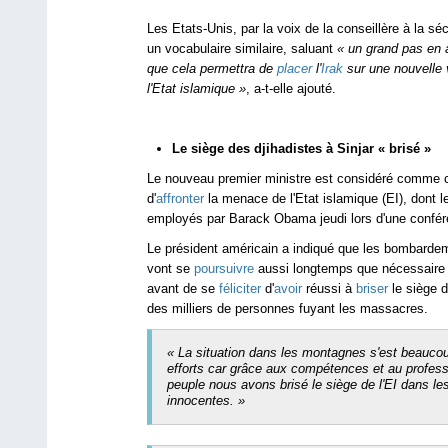
Les Etats-Unis, par la voix de la conseillère à la sé
un vocabulaire similaire, saluant
« un grand pas en 
que cela permettra de
placer
l'
Irak
sur une nouvelle v
l'Etat islamique »
, a-t-elle ajouté.
Le siège des djihadistes à Sinjar « brisé »
Le nouveau premier ministre est considéré comme
d'
affronter
la menace de l'Etat islamique (EI), dont 
employés par Barack Obama jeudi lors d'une confér
Le président américain a indiqué que les bombarde
vont se
poursuivre
aussi longtemps que nécessaire
avant de se
féliciter
d'
avoir
réussi à
briser
le siège d
des milliers de personnes fuyant les massacres.
« La situation dans les montagnes s'est beauco
efforts car grâce aux compétences et au professi
peuple nous avons brisé le siège de l'EI dans l
innocentes. »