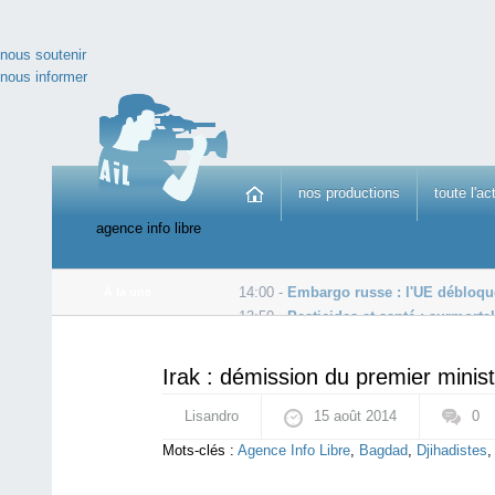
nous soutenir
nous informer
nos productions
toute l'ac
agence info libre
14:00 -
Embargo russe : l'UE débloque
À la une
13:50 -
Pesticides et santé : surmorta
17 août -
Couvre-feu à Ferguson pour calmer les émeu
Irak : démission du premier minist
Lisandro
15 août 2014
0
Mots-clés :
Agence Info Libre
,
Bagdad
,
Djihadistes