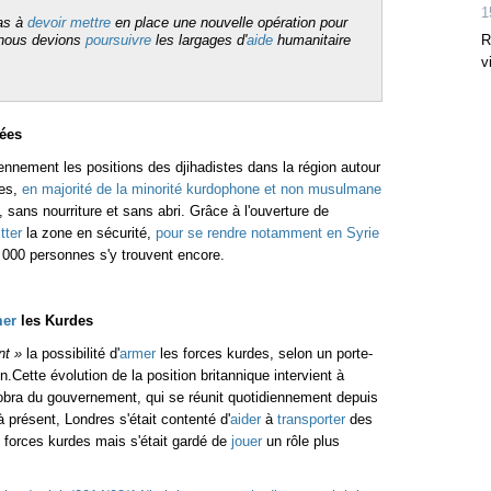
1
pas à
devoir
mettre
en place une nouvelle opération pour
 nous devions
poursuivre
les largages d'
aide
humanitaire
R
v
iées
ennement les positions des djihadistes dans la région autour
nes,
en majorité de la minorité kurdophone et non musulmane
 sans nourriture et sans abri. Grâce à l'ouverture de
tter
la zone en sécurité,
pour se rendre notamment en Syrie
 000 personnes s'y trouvent encore.
mer
les Kurdes
nt »
la possibilité d'
armer
les forces kurdes, selon un porte-
Cette évolution de la position britannique intervient à
Cobra du gouvernement, qui se réunit quotidiennement depuis
à présent, Londres s'était contenté d'
aider
à
transporter
des
x forces kurdes mais s'était gardé de
jouer
un rôle plus