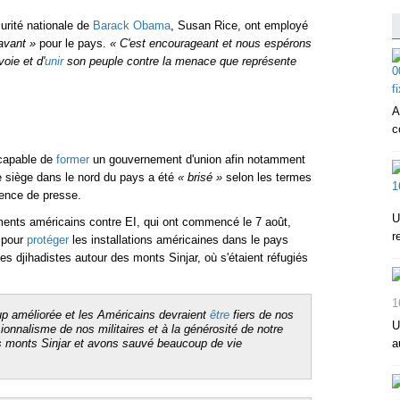
curité nationale de
Barack Obama
, Susan Rice, ont employé
avant »
pour le pays.
« C'est encourageant et nous espérons
oie et d'
unir
son peuple contre la menace que représente
A
c
 capable de
former
un gouvernement d'union afin notamment
le siège dans le nord du pays a été
« brisé »
selon les termes
ence de presse.
U
ments américains contre EI, qui ont commencé le 7 août,
r
 pour
protéger
les installations américaines dans le pays
es djihadistes autour des monts Sinjar, où s'étaient réfugiés
1
up améliorée et les Américains devraient
être
fiers de nos
U
onnalisme de nos militaires et à la générosité de notre
es monts Sinjar et avons sauvé beaucoup de vie
a