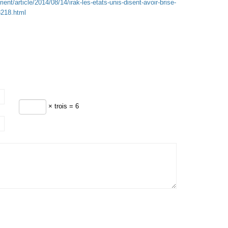
ent/article/2014/08/14/irak-les-etats-unis-disent-avoir-brise-
3218.html
× trois = 6