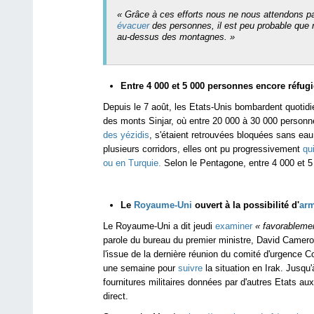
« Grâce à ces efforts nous ne nous attendons 
évacuer
des personnes, il est peu probable que
au-dessus des montagnes. »
Entre 4 000 et 5 000 personnes encore réfug
Depuis le 7 août, les Etats-Unis bombardent quotidi
des monts Sinjar, où entre 20 000 à 30 000 person
des yézidis
, s'étaient retrouvées bloquées sans eau,
plusieurs corridors, elles ont pu progressivement
qui
ou en Turquie.
Selon le Pentagone, entre 4 000 et 5
Le
Royaume-Uni
ouvert à la possibilité d'
ar
Le Royaume-Uni a dit jeudi
examiner
« favorableme
parole du bureau du premier ministre, David Cameron.
l'issue de la dernière réunion du comité d'urgence 
une semaine pour
suivre
la situation en Irak. Jusqu'
fournitures militaires données par d'autres Etats au
direct.