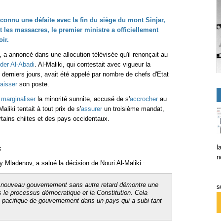
 connu une défaite avec la fin du siège du mont Sinjar,
nt les massacres, le premier ministre a officiellement
oir
.
, a annoncé dans une allocution télévisée qu'il renonçait au
der Al-Abadi
. Al-Maliki, qui contestait avec vigueur la
erniers jours, avait été appelé par nombre de chefs d'Etat
laisser
son poste.
e
marginaliser
la minorité sunnite, accusé de s'
accrocher
au
aliki tentait à tout prix de s'
assurer
un troisième mandat,
rtains chiites et des pays occidentaux.
l
k
n
 Mladenov, a salué la décision de Nouri Al-Maliki :
 nouveau gouvernement sans autre retard démontre une
s
 le processus démocratique et la Constitution.
Cela
on pacifique de gouvernement dans un pays qui a subi tant