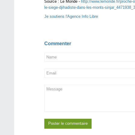
Source :
Le Monde -
http://www.lemonde.fr/proche-ori
le-siege-djihadiste-dans-les-monts-sinjar_4471938_
Je soutiens l'Agence Info Libre
Commenter