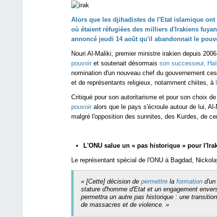
Alors que les djihadistes de l'Etat islamique ont
où étaient réfugiées des milliers d'Irakiens fuya
annoncé jeudi 14 août qu'il abandonnait le
pouv
Nouri Al-Maliki, premier ministre irakien depuis 2006
pouvoir
et soutenait désormais
son successeur, Haï
nomination d'un nouveau chef du gouvernement ces d
et de représentants religieux, notamment chiites, à
Critiqué pour son autoritarisme et pour son choix d
pouvoir
alors que le pays s'écroule autour de lui, Al-M
malgré l'opposition des sunnites, des Kurdes, de ce
L'ONU salue un « pas historique » pour l'Ira
Le représentant spécial de l'ONU à Bagdad, Nickolay
« [Cette] décision de
permettre
la
formation
d'un
stature d'homme d'Etat et un engagement envers
permettra un autre pas historique : une transiti
de massacres et de violence. »