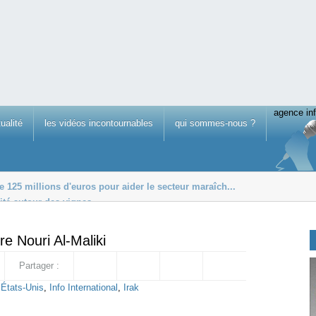
agence inf
tualité
les vidéos incontournables
qui sommes-nous ?
 125 millions d'euros pour aider le secteur maraîch...
lité autour des vignes
tes
re Nouri Al-Maliki
Partager :
,
États-Unis
,
Info International
,
Irak