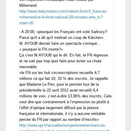
Mitterrand:
http://www.dailymotion.com/video/x1kxtc0_francois-
mitterrand-et-le-front-national-28-minutes-arte_tv?
start=30
- A 20:00, «pourquoi les Français ont voté Sarkozy?
Parce qu'il a dit qu'il mettrait un coup de Kärcher».
M. AYOUB devrait faire un spectacle comique…
« pourquoi le FN monte?»
Ça c'est M.AYOUB qui le dit. En fait, le FN régresse
et ne sait pas trop quoi faire pour éviter sa chute
inexorable:
«le FN sur les huit circonscriptions recueille 4,7
millions ce qui fait 10, 33 % des inscrits. Je rappelle
que Madame Le Pen, pour le premier tour de la
présidentielle le 22 avril 2012 avait recueilli 6,4
millions de voix, c’est-à-dire 13,95% des inscrits. Cela
veut dire que contrairement à l’impression ou plutôt à
l’effet d’optique largement diffusé par la presse
française et internationale, il n’y a aucune véritable
percée du FN par rapport au nombre d’inscrits»
http://www.upr.fr/actualite/europe/entretien-francois-