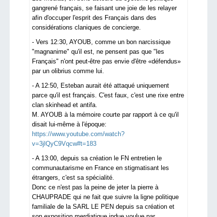
gangrené français, se faisant une joie de les relayer
afin d'occuper l'esprit des Français dans des
considérations claniques de concierge.
- Vers 12:30, AYOUB, comme un bon narcissique
"magnanime" qu'il est, ne pensent pas que "les
Français" n'ont peut-être pas envie d'être «défendus»
par un olibrius comme lui.
- A 12:50, Esteban aurait été attaqué uniquement
parce qu'il est français. C'est faux, c'est une rixe entre
clan skinhead et antifa.
M. AYOUB à la mémoire courte par rapport à ce qu'il
disait lui-même à l'époque:
https://www.youtube.com/watch?
v=3jlQyC9Vqcw#t=183
- A 13:00, depuis sa création le FN entretien le
communautarisme en France en stigmatisant les
étrangers, c'est sa spécialité.
Donc ce n'est pas la peine de jeter la pierre à
CHAUPRADE qui ne fait que suivre la ligne politique
familiale de la SARL LE PEN depuis sa création et
son exposition merdiatique indue voulue par