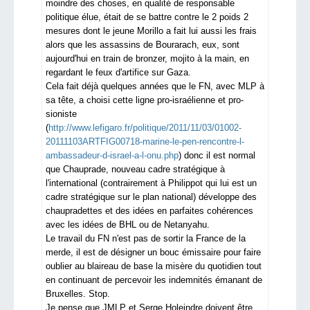
moindre des choses, en qualité de responsable
politique élue, était de se battre contre le 2 poids 2
mesures dont le jeune Morillo a fait lui aussi les frais
alors que les assassins de Bourarach, eux, sont
aujourd'hui en train de bronzer, mojito à la main, en
regardant le feux d'artifice sur Gaza.
Cela fait déjà quelques années que le FN, avec MLP à
sa tête, a choisi cette ligne pro-israélienne et pro-
sioniste
(
http://www.lefigaro.fr/politique/2011/11/03/01002-
20111103ARTFIG00718-marine-le-pen-rencontre-l-
ambassadeur-d-israel-a-l-onu.php
) donc il est normal
que Chauprade, nouveau cadre stratégique à
l'international (contrairement à Philippot qui lui est un
cadre stratégique sur le plan national) développe des
chaupradettes et des idées en parfaites cohérences
avec les idées de BHL ou de Netanyahu.
Le travail du FN n'est pas de sortir la France de la
merde, il est de désigner un bouc émissaire pour faire
oublier au blaireau de base la misère du quotidien tout
en continuant de percevoir les indemnités émanant de
Bruxelles. Stop.
Je pense que JMLP et Serge Holeindre doivent être