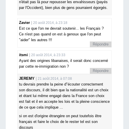
n'était pas là pour repousser les envahisseurs (payés
par l'Occident), bien plus de gens pourraient égorgés.
Zavier
20 août 2014, à 23:18
Est ce que l'on ne devrait soutenir... les Français ?
Ce n'est pas quand on est à genoux que l'on peut
"aider" les autres !!!
Répondre
itsmi
20 août 2014, à 23:33
Ayant des origines libanaises, il serait donc concerné
par cette re-immigration non ?
Répondre
JEREMY
21 août 2014, à 07:08
tu devrais prendre la peine d"écouter correctement
son discours, il dit bien que la nationalité est un choix
et étant lui même engagé dans la France son choix
est fait et il en accepte les lois et la pleine conscience
de ce que cela implique ...
si on est d'origine étrangère on peut toutefois être
français et faire le choix de le rester tel est son
discours