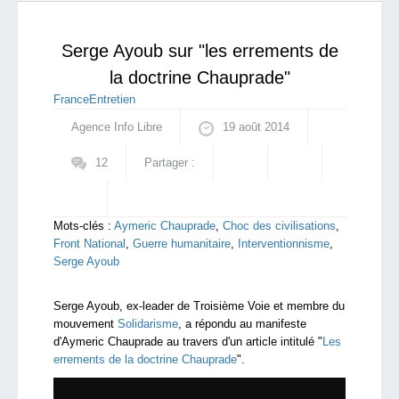
défense anti-aérienne, le S400
qui sommes-nous ?
Serge Ayoub sur "les errements de
la doctrine Chauprade"
France
Entretien
Agence Info Libre
19 août 2014
12
Partager :
Mots-clés :
Aymeric Chauprade
,
Choc des civilisations
,
Front National
,
Guerre humanitaire
,
Interventionnisme
,
Serge Ayoub
Serge Ayoub, ex-leader de Troisième Voie et membre du
mouvement
Solidarisme
, a répondu au manifeste
d'Aymeric Chauprade au travers d'un article intitulé "
Les
errements de la doctrine Chauprade
".