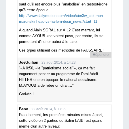
sauf qu'il est encore plus "anabolisé" en testostérone
qu'à cette époque:
http://www.dailymotion.com/video/xier3w_ciel-mon-
mardi-skinhead-vs-harlem-desir_news?start=11
A quand Alain SORAL sur AIL? C'est marrant, lui
comme AYOUB «ne votent pas», par contre, ils se
permettent d'inciter autrui à le faire.
Ces types utilisent des méthodes de FAUSSAIRE!
Répondre
JoeGuilian
23 août 2014, à 14:23
"- A 0:50, «le "patriotisme social"», ça me fait
vaguement penser au programme de l'ami Adolf
HITLER en son époque: le national-socialisme.
M.AYOUB a de l'idée on dirait…"
Godwin !
Beno
22 août 2014, à 03:36
Franchement, les premières minutes mises à part,
cette vidéo en 2 parties de Salim LAIBI est quand
même d'un autre niveau: