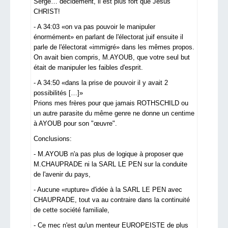
Serge… décidément, il est plus fort que Jésus
CHRIST!
- A 34:03 «on va pas pouvoir le manipuler
énormément» en parlant de l'électorat juif ensuite il
parle de l'électorat «immigré» dans les mêmes propos.
On avait bien compris, M.AYOUB, que votre seul but
était de manipuler les faibles d'esprit.
- A 34:50 «dans la prise de pouvoir il y avait 2
possibilités […]»
Prions mes frères pour que jamais ROTHSCHILD ou
un autre parasite du même genre ne donne un centime
à AYOUB pour son "œuvre".
Conclusions:
- M.AYOUB n'a pas plus de logique à proposer que
M.CHAUPRADE ni la SARL LE PEN sur la conduite
de l'avenir du pays,
- Aucune «rupture» d'idée à la SARL LE PEN avec
CHAUPRADE, tout va au contraire dans la continuité
de cette société familiale,
- Ce mec n'est qu'un menteur EUROPEISTE de plus