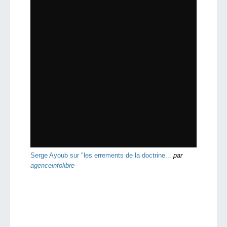
Serge Ayoub sur "les errements de la doctrine...
par
agenceinfolibre