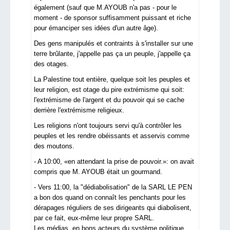
également (sauf que M.AYOUB n'a pas - pour le
moment - de sponsor suffisamment puissant et riche
pour émanciper ses idées d'un autre âge).
Des gens manipulés et contraints à s'installer sur une
terre brûlante, j'appelle pas ça un peuple, j'appelle ça
des otages.
La Palestine tout entière, quelque soit les peuples et
leur religion, est otage du pire extrémisme qui soit:
l'extrémisme de l'argent et du pouvoir qui se cache
derrière l'extrémisme religieux.
Les religions n'ont toujours servi qu'à contrôler les
peuples et les rendre obéissants et asservis comme
des moutons.
- A 10:00, «en attendant la prise de pouvoir.»: on avait
compris que M. AYOUB était un gourmand.
- Vers 11:00, la "dédiabolisation" de la SARL LE PEN
a bon dos quand on connaît les penchants pour les
dérapages réguliers de ses dirigeants qui diabolisent,
par ce fait, eux-même leur propre SARL.
Les médias, en bons acteurs du système politique