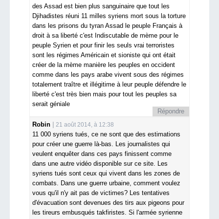
des Assad est bien plus sanguinaire que tout les
Djihadistes réuni 11 milles syriens mort sous la torture
dans les prisons du tyran Assad le peuple Français à
droit à sa liberté c'est Indiscutable de mème pour le
peuple Syrien et pour finir les seuls vrai terroristes
sont les régimes Américain et sioniste qui ont était
créer de la mème manière les peuples en occident
comme dans les pays arabe vivent sous des régimes
totalement traître et illégitime à leur peuple défendre le
liberté c'est très bien mais pour tout les peuples sa
serait géniale
Répondre
Robin
21 août 2014, à 12:38
11 000 syriens tués, ce ne sont que des estimations
pour créer une guerre là-bas. Les journalistes qui
veulent enquêter dans ces pays finissent comme
dans une autre vidéo disponible sur ce site. Les
syriens tués sont ceux qui vivent dans les zones de
combats. Dans une guerre urbaine, comment voulez
vous qu'il n'y ait pas de victimes? Les tentatives
d'évacuation sont devenues des tirs aux pigeons pour
les tireurs embusqués takfiristes. Si l'armée syrienne