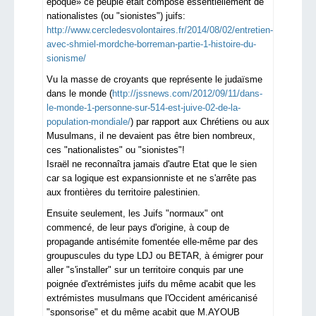
époque» ce peuple était composé essentiellement de
nationalistes (ou "sionistes") juifs:
http://www.cercledesvolontaires.fr/2014/08/02/entretien-
avec-shmiel-mordche-borreman-partie-1-histoire-du-
sionisme/
Vu la masse de croyants que représente le judaïsme
dans le monde (
http://jssnews.com/2012/09/11/dans-
le-monde-1-personne-sur-514-est-juive-02-de-la-
population-mondiale/
) par rapport aux Chrétiens ou aux
Musulmans, il ne devaient pas être bien nombreux,
ces "nationalistes" ou "sionistes"!
Israël ne reconnaîtra jamais d'autre Etat que le sien
car sa logique est expansionniste et ne s'arrête pas
aux frontières du territoire palestinien.
Ensuite seulement, les Juifs "normaux" ont
commencé, de leur pays d'origine, à coup de
propagande antisémite fomentée elle-même par des
groupuscules du type LDJ ou BETAR, à émigrer pour
aller "s'installer" sur un territoire conquis par une
poignée d'extrémistes juifs du même acabit que les
extrémistes musulmans que l'Occident américanisé
"sponsorise" et du même acabit que M.AYOUB