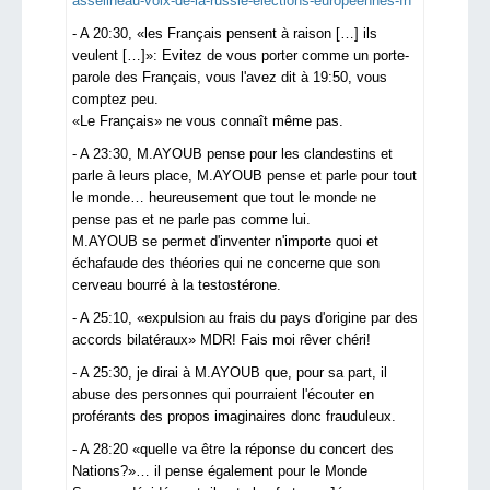
asselineau-voix-de-la-russie-elections-europeennes-fn
- A 20:30, «les Français pensent à raison […] ils
veulent […]»: Evitez de vous porter comme un porte-
parole des Français, vous l'avez dit à 19:50, vous
comptez peu.
«Le Français» ne vous connaît même pas.
- A 23:30, M.AYOUB pense pour les clandestins et
parle à leurs place, M.AYOUB pense et parle pour tout
le monde… heureusement que tout le monde ne
pense pas et ne parle pas comme lui.
M.AYOUB se permet d'inventer n'importe quoi et
échafaude des théories qui ne concerne que son
cerveau bourré à la testostérone.
- A 25:10, «expulsion au frais du pays d'origine par des
accords bilatéraux» MDR! Fais moi rêver chéri!
- A 25:30, je dirai à M.AYOUB que, pour sa part, il
abuse des personnes qui pourraient l'écouter en
proférants des propos imaginaires donc frauduleux.
- A 28:20 «quelle va être la réponse du concert des
Nations?»… il pense également pour le Monde