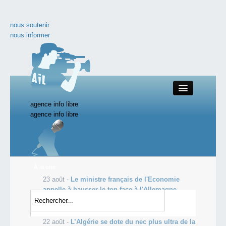
nous soutenir
nous informer
agence info libre
Close
agence info libre
nos productions
À la une
23 août -
Le ministre français de l'Economie
toute l'actualité
appelle à hausser le ton face à l'Allemagne...
23 août -
Énergie: les chiffres de
les vidéos incontournables
l'(in)dépendance
22 août -
L’Algérie se dote du nec plus ultra de la