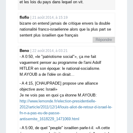
et les lois du pays dans lequel on vit.
floflo
21 août 2014, à 15:19
bizarre on entend jamais de critique envers la double
nationalité franco-israelienne alors que la plus part se
sentent plus israélien que français
Répondre
Beno
22 août 2014, à 03:21
- A 0:50, «le "patriotisme social"», ça me fait
vaguement penser au programme de l'ami Adolf
HITLER en son époque: le national-socialisme.
M.AYOUB a de l'idée on dirait…
- A 4:15, [CHAUPRADE] propose une alliance
objective avec Israël»
Je ne vois pas en quoi ça étonne M.AYOUB:
http://www.lemonde.fr/election-presidentielle-
2012/article/2011/12/14/louis-aliot-de-retour-d-israel-le-
fn-n-a-pas-eu-de-passe-
antisemite_1618229_1471069.html
- A 5:00, de quel "peuple" israélien parle-t-il. «A cette