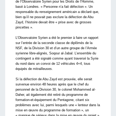
de l’Observatoire Syrien pour les Droits de l’Homme,
basé à Londres. « Personne n’a fait défection ». Un
responsable du renseignement américain a déclaré que,
bien qu’il ne pouvait pas exclure la défection de Abu
Zayd, l’histoire devait être « prise avec de grosses
pincettes ».
L’Observatoire Syrien a été le premier à faire un rapport
sur l’entrée de la seconde classe de diplômés de la
NSF, de la Division 30 et d’un autre groupe de l’Armée
syrienne libre-alignés, Soqour al-Jabal. L’ensemble du
contingent a été signalé comme ayant traversé la Syrie
du nord dans un convoi de 12 véhicules 4×4, tous
équipés de mitrailleuses.
Si la défection de Abu Zayd est prouvée, elle serait
survenue environ 48 heures après que le chef du
personnel de la Division 30, le colonel Mohammed al-
Daher, ait également été retiré du programme de
formation-et-équipement du Pentagone, citant six
problèmes avec lui, parmi lesquels une « lenteur dans la
mise en œuvre du programme de formation », un
« manque de sérieux dans la mise en œuvre du projet »