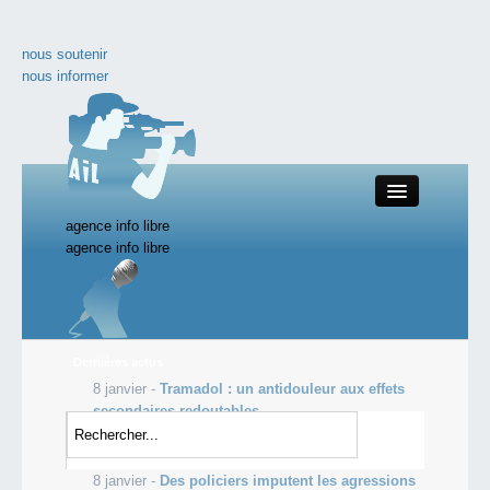
nous soutenir
nous informer
agence info libre
Close
agence info libre
Productions AIL
Dernières actus
8 janvier -
Tramadol : un antidouleur aux effets
Actualité
secondaires redoutables
8 janvier -
La crise de l’élevage s’avère pire que
nos documentaires
prévu
8 janvier -
Des policiers imputent les agressions