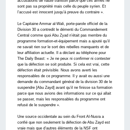
accusations de haute trahison parce que ces armes ne
sont pas sa propriété mais celle du peuple syrien. Et
l’accusé est innocent jusqu’à preuve du contraire ».
Le Capitaine Ammar al-Wali, porte-parole officiel de la
Division 30 a contredit le démenti du Commandement
Central comme quoi Abu Zyad n’était pas membre du
programme formation-et-équipement mais a ajouté qu’il
ne savait rien sur le sort des rebelles manquants et de
leur affiliation actuelle. Il a déclaré au téléphone pour
The Daily Beast: « Je ne peux ni confirmer ni contester
que la défection se soit produite. Si cela est vrai, cette
défection était prévisible. Nous avons averti les
responsables de ce programme. Il y avait eu aussi une
demande du commandant général de la division 30 de le
suspendre [Abu Zayd] avant qu’il ne finisse sa formation
parce que nous avions des informations sur ce qui allait
se passer, mais les responsables du programme ont
refusé de le suspendre ».
Une source occidentale au sein du Front Al-Nusra a
confié que non seulement la défection de Abu Zayd est
vraie mais que d’autres éléments de la NSF ont