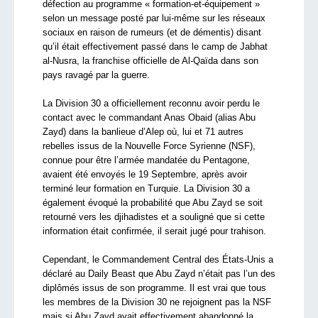
défection au programme « formation-et-équipement »
selon un message posté par lui-même sur les réseaux
sociaux en raison de rumeurs (et de démentis) disant
qu’il était effectivement passé dans le camp de Jabhat
al-Nusra, la franchise officielle de Al-Qaïda dans son
pays ravagé par la guerre.
La Division 30 a officiellement reconnu avoir perdu le
contact avec le commandant Anas Obaid (alias Abu
Zayd) dans la banlieue d’Alep où, lui et 71 autres
rebelles issus de la Nouvelle Force Syrienne (NSF),
connue pour être l’armée mandatée du Pentagone,
avaient été envoyés le 19 Septembre, après avoir
terminé leur formation en Turquie. La Division 30 a
également évoqué la probabilité que Abu Zayd se soit
retourné vers les djihadistes et a souligné que si cette
information était confirmée, il serait jugé pour trahison.
Cependant, le Commandement Central des États-Unis a
déclaré au Daily Beast que Abu Zayd n’était pas l’un des
diplômés issus de son programme. Il est vrai que tous
les membres de la Division 30 ne rejoignent pas la NSF
mais si Abu Zayd avait effectivement abandonné la