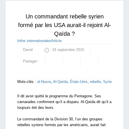
de Cologne à des réfugiés « tout juste arr...
Starting Doc
Un commandant rebelle syrien
formé par les USA aurait-il rejoint Al-
Qaïda ?
Infos internationales
Article
David
24 septembre 2015
Partager :
Mots-clés :
al-Nusra
,
Al-Qaïda
,
États-Unis
,
rebelle
,
Syrie
Il dit avoir quitté le programme du Pentagone. Ses
camarades confirment qu’il a disparu. Al-Qaïda dit qu’il a
toujours été des leurs.
Le commandant de la Division 30, l’un des groupes
rebelles syriens formés par les américains, aurait fait