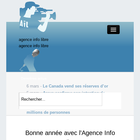
agence info libre
Close
agence info libre
Productions AIL
Dernières actus
6 mars -
Le Canada vend ses réserves d’or
Actualité
5 mars -
Areva confirme son intention de
supprimer 450 postes au Tricastin
Starting Doc
5 mars -
La Chine prévoit de licencier jusqu’à six
millions de personnes
Boutique AIL
Bonne année avec l’Agence Info
Forum AIL