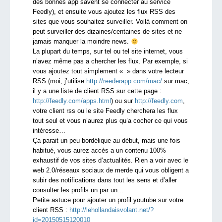
des bonnes app savent se connecter au service
Feedly), et ensuite vous ajoutez les flux RSS des
sites que vous souhaitez surveiller. Voilà comment on
peut surveiller des dizaines/centaines de sites et ne
jamais manquer la moindre news.
La plupart du temps, sur tel ou tel site internet, vous
n’avez même pas a chercher les flux. Par exemple, si
vous ajoutez tout simplement « » dans votre lecteur
RSS (moi, j’utilise
http://reederapp.com/mac/
sur mac,
il y a une liste de client RSS sur cette page :
http://feedly.com/apps.html
) ou sur
http://feedly.com
,
votre client rss ou le site Feedly cherchera les flux
tout seul et vous n’aurez plus qu’a cocher ce qui vous
intéresse…
Ça parait un peu bordélique au début, mais une fois
habitué, vous aurez accès a un contenu 100%
exhaustif de vos sites d’actualités. Rien a voir avec le
web 2.0/réseaux sociaux de merde qui vous obligent a
subir des notifications dans tout les sens et d’aller
consulter les profils un par un…
Petite astuce pour ajouter un profil youtube sur votre
client RSS :
http://lehollandaisvolant.net/?
id=20150515120010