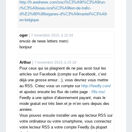
http://fr.awdnews.com/soci%C3%A9t%C3%A9/un-
r%C3%A9seau-isra%C3%A9lien-de-trafic-
d%E2%80%99organes-d%C3%A9mantel%C3%A9-
en-belgique
oger
7 novembre 2015, à 10:34
envois de news letters merci
bonjour
Arthur
7 novembre 2015, à 15:16
Pour ceux qui se plaignent de ne pas avoir tout les
articles sur Facebook (compte sur Facebook, c’est
déjà une grosse erreur…), vous devriez vous mettre
au RSS. Créez vous un compte sur
http://feedly.com/
et ajoutez ensuite les flux de cette page :
/fils-rss/
Feedly a une option d’abonnement payant, mais le
mode gratuit est très bien et je m’en sers depuis des
années.
Vous pouvez ensuite installer une app lecteur RSS sur
votre ordinateur ou votre smartphone, vous connectez
votre lecteur RSS a votre compte Feedly (la plupart