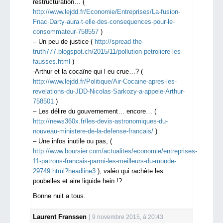
restructuration… (
http://www.lejdd.fr/Economie/Entreprises/La-fusion-
Fnac-Darty-aura-t-elle-des-consequences-pour-le-
consommateur-758557
)
– Un peu de justice (
http://spread-the-
truth777.blogspot.ch/2015/11/pollution-petroliere-les-
fausses.html
)
-Arthur et la cocaïne qui l eu crue…? (
http://www.lejdd.fr/Politique/Air-Cocaine-apres-les-
revelations-du-JDD-Nicolas-Sarkozy-a-appele-Arthur-
758501
)
– Les délire du gouvernement… encore… (
http://news360x.fr/les-devis-astronomiques-du-
nouveau-ministere-de-la-defense-francais/
)
– Une infos inutile ou pas, (
http://www.boursier.com/actualites/economie/entreprises-
11-patrons-francais-parmi-les-meilleurs-du-monde-
29749.html?headline3
), valéo qui rachète les
poubelles et aire liquide hein !?
Bonne nuit a tous.
Laurent Franssen
9 novembre 2015, à 20:43