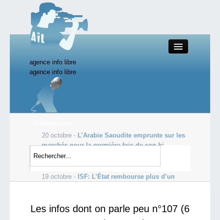
agence info libre
Close
agence info libre
Productions AIL
Dernières actus
20 octobre -
L’Arabie Saoudite emprunte sur les
Actualité
marchés pour la première fois de son hi...
19 octobre -
Les profits de Goldman Sachs
Starting Doc
s’envolent, dopés par le courtage
19 octobre -
ISF: L’État rembourse plus d’un
milliard d’euros aux ultra-ric...
Boutique AIL
Les infos dont on parle peu n°107 (6