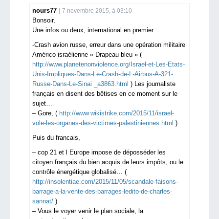
nours77
7 novembre 2015, à 03:10
Bonsoir,
Une infos ou deux, international en premier…
-Crash avion russe, erreur dans une opération militaire
Américo israélienne « Drapeau bleu » (
http://www.planetenonviolence.org/Israel-et-Les-Etats-
Unis-Impliques-Dans-Le-Crash-de-L-Airbus-A-321-
Russe-Dans-Le-Sinai _a3863.html
) Les journaliste
français en disent des bêtises en ce moment sur le
sujet…
– Gore, (
http://www.wikistrike.com/2015/11/israel-
vole-les-organes-des-victimes-palestiniennes.html
)
Puis du francais,
– cop 21 et l Europe impose de déposséder les
citoyen français du bien acquis de leurs impôts, ou le
contrôle énergétique globalisé… (
http://insolentiae.com/2015/11/05/scandale-faisons-
barrage-a-la-vente-des-barrages-ledito-de-charles-
sannat/
)
– Vous le voyer venir le plan sociale, la