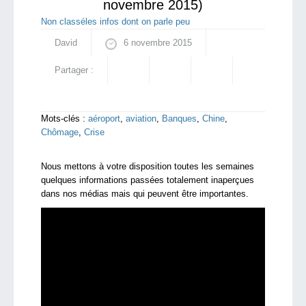
novembre 2015)
Non classé
les infos dont on parle peu
David
6 novembre 2015
Partager :
Mots-clés :
aéroport
,
aviation
,
Banques
,
Chine
,
Chômage
,
Crise
Nous mettons à votre disposition toutes les semaines
quelques informations passées totalement inaperçues
dans nos médias mais qui peuvent être importantes.