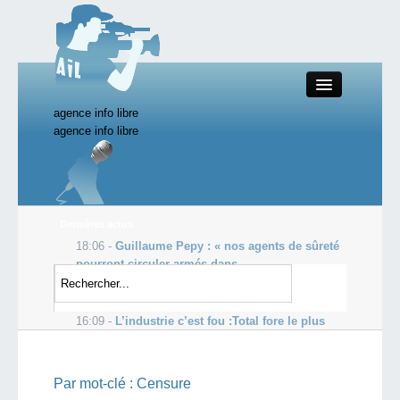
agence info libre
Close
agence info libre
Productions AIL
Dernières actus
18:06 -
Guillaume Pepy : « nos agents de sûreté
Actualité
pourront circuler armés dans ...
17:32 -
Un médecin britannique confie avoir aidé
Starting Doc
150 sportifs à se doper
16:09 -
L’industrie c’est fou :Total fore le plus
profond puits offshore
Boutique AIL
Par mot-clé :
Censure
Forum AIL