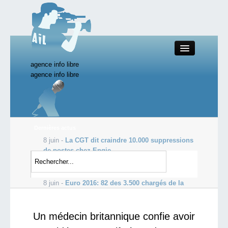
agence info libre
Close
agence info libre
Productions AIL
Dernières actus
8 juin -
La CGT dit craindre 10.000 suppressions
Actualité
de postes chez Engie
8 juin -
Affaire Boulin : des témoignages
Starting Doc
accréditent la thèse de l’assassinat
8 juin -
Euro 2016: 82 des 3.500 chargés de la
sécurité sont fichés S
Boutique AIL
Un médecin britannique confie avoir
Forum AIL