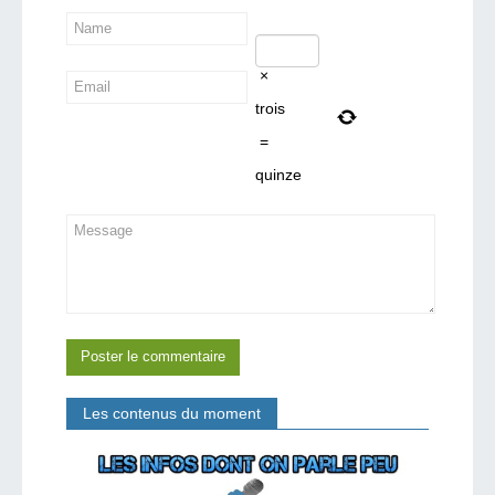
×
trois
=
quinze
Les contenus du moment