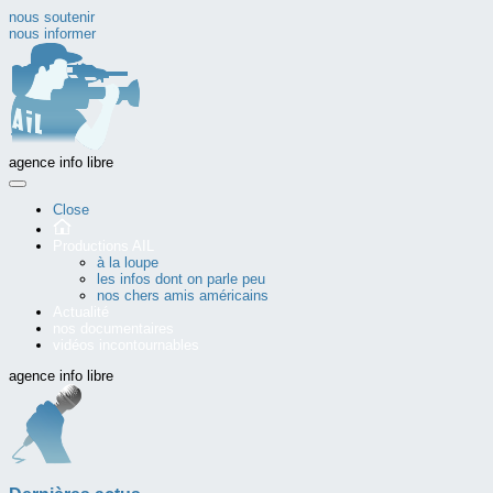
nous soutenir
nous informer
agence info libre
Close
Productions AIL
à la loupe
les infos dont on parle peu
nos chers amis américains
Actualité
nos documentaires
vidéos incontournables
agence info libre