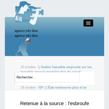
agence info libre
Close
agence info libre
Productions AIL
Dernières actus
20 octobre -
L’Arabie Saoudite emprunte sur les
Actualité
marchés pour la première fois de son hi...
19 octobre -
Les profits de Goldman Sachs
Starting Doc
s’envolent, dopés par le courtage
19 octobre -
ISF: L’État rembourse plus d’un
milliard d’euros aux ultra-ric...
Boutique AIL
Retenue à la source : l’esbroufe