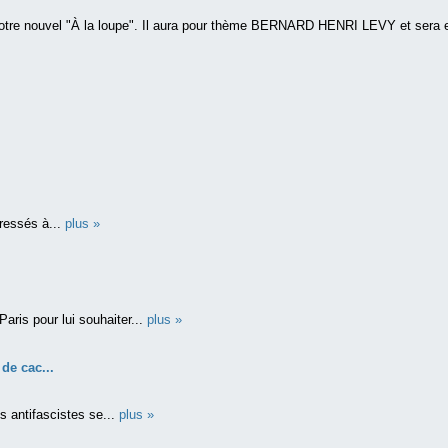
otre nouvel "À la loupe". Il aura pour thème BERNARD HENRI LEVY et sera e
ressés à...
plus »
aris pour lui souhaiter...
plus »
 de cac...
 antifascistes se...
plus »