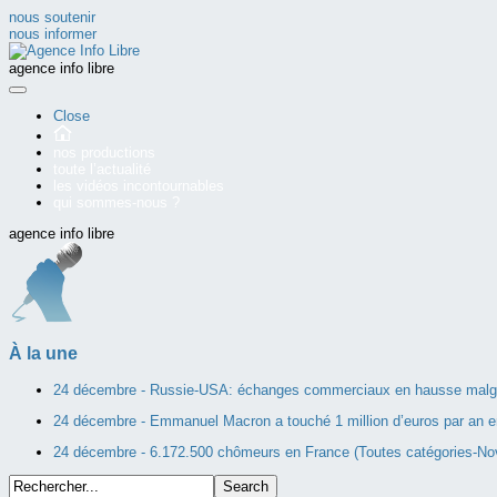
nous soutenir
nous informer
agence info libre
Close
nos productions
toute l’actualité
les vidéos incontournables
qui sommes-nous ?
agence info libre
À la une
24 décembre -
Russie-USA: échanges commerciaux en hausse malgré
24 décembre -
Emmanuel Macron a touché 1 million d’euros par an e
24 décembre -
6.172.500 chômeurs en France (Toutes catégories-N