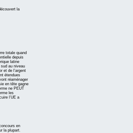
découvert la
rre totale quand
ntielle depuis
rique latine
u sud au niveau
r et de l’argent
ont étendues
A vont réaménager
sie en tête gagne
 terme ne PEUT
terme les
cuire l’UE a
 concours en
r la plupart.