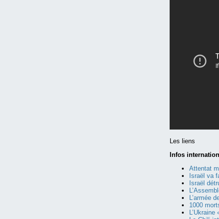
Les liens
Infos internatio
Attentat 
Israël va 
Israël dét
L’Assemblé
L’armée d
1000 morts
L’Ukraine 