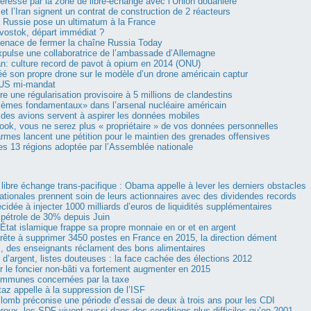
ntéressé par la zone de libre-échange avec l’Union douanière
et l’Iran signent un contrat de construction de 2 réacteurs
a Russie pose un ultimatum à la France
vostok, départ immédiat ?
enace de fermer la chaîne Russia Today
pulse une collaboratrice de l’ambassade d’Allemagne
n: culture record de pavot à opium en 2014 (ONU)
réé son propre drone sur le modèle d’un drone américain captur
 US mi-mandat
e une régularisation provisoire à 5 millions de clandestins
lèmes fondamentaux» dans l’arsenal nucléaire américain
des avions servent à aspirer les données mobiles
ok, vous ne serez plus « propriétaire » de vos données personnelles
mes lancent une pétition pour le maintien des grenades offensives
es 13 régions adoptée par l’Assemblée nationale
libre échange trans-pacifique : Obama appelle à lever les derniers obstacles
ationales prennent soin de leurs actionnaires avec des dividendes records
idée à injecter 1000 milliards d’euros de liquidités supplémentaires
pétrole de 30% depuis Juin
’État islamique frappe sa propre monnaie en or et en argent
ête à supprimer 3450 postes en France en 2015, la direction dément
, des enseignants réclament des bons alimentaires
 d’argent, listes douteuses : la face cachée des élections 2012
r le foncier non-bâti va fortement augmenter en 2015
communes concernées par la taxe
taz appelle à la suppression de l’ISF
lomb préconise une période d’essai de deux à trois ans pour les CDI
eux, les SDF vivent aussi dans des conditions plus difficiles qu’en 2001