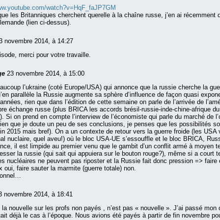
www.youtube.com/watch?v=HqF_faJP7GM
ue les Britanniques cherchent querelle à la chaîne russe, j’en ai récemment 
llemande (lien ci-dessus).
3 novembre 2014, à 14:27
sode, merci pour votre travaille.
ge
23 novembre 2014, à 15:00
aucoup l’ukraine (coté Europe/USA) qui annonce que la russie cherche la gue
u’en parallèle la Russie augmente sa sphère d’influence de façon quasi expone
 années, rien que dans l’édition de cette semaine on parle de l’arrivée de l’amé
ibre échange russe (plus BRICA les accords brésil-russie-inde-chine-afrique d
). Si on prend en compte l’interview de l’économiste qui parle du marché de l’o
bien que je doute un peu de ses conclusions, je penses que les possibilités s
fin 2015 mais bref). On a un contexte de retour vers la guerre froide (les US
nal nuclaire, quel aveu!) où le bloc USA-UE s’essouffle et le bloc BRICA, Rus
nce, il est limpide au premier venu que le gambit d’un conflit armé à moyen
esser la russie (qui sait qui appuiera sur le bouton rouge?), même si a court 
s nucléaires ne peuvent pas riposter et la Russie fait donc pression => faire 
x oui, faire sauter la marmite (guerre totale) non.
sonnel…
3 novembre 2014, à 18:41
, la nouvelle sur les profs non payés , n’est pas « nouvelle ». J’ai passé mon
tait déjà le cas à l’époque. Nous avions été payés à partir de fin novembre pou