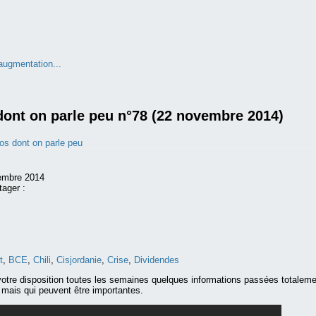
 augmentation...
dont on parle peu n°78 (22 novembre 2014)
fos dont on parle peu
embre 2014
tager :
t
,
BCE
,
Chili
,
Cisjordanie
,
Crise
,
Dividendes
otre disposition toutes les semaines quelques informations passées totalem
mais qui peuvent être importantes.