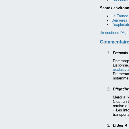
Santé / environ
La France 
Dernières 
L’exploita
Je soutiens l'Age
Commentaire
Francai
Dommage p
Lisbonne.
exclusiv
De mémoir
notamment
Dffghtjbr
Merci a l
C’est un 
remise a 
« Les inf
transport
Didier 