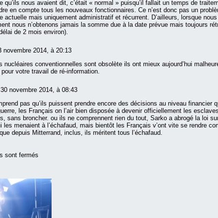
 qu’ils nous avaient dit, c’était « normal » puisqu’il fallait un temps de traite
dre en compte tous les nouveaux fonctionnaires. Ce n’est donc pas un problè
e actuelle mais uniquement administratif et récurrent. D’ailleurs, lorsque nou
ent nous n’obtenons jamais la somme due à la date prévue mais toujours rét
délai de 2 mois environ).
3 novembre 2014, à 20:13
 nucléaires conventionnelles sont obsolète ils ont mieux aujourd’hui malheu
pour votre travail de ré-information.
w
30 novembre 2014, à 08:43
prend pas qu’ils puissent prendre encore des décisions au niveau financier 
guerre, les Français on l’air bien disposée à devenir officiellement les esclave
s, sans broncher. ou ils ne comprennent rien du tout, Sarko a abrogé la loi sur 
ui les menaient à l’échafaud, mais bientôt les Français v’ont vite se rendre c
que depuis Mitterrand, inclus, ils méritent tous l’échafaud.
s sont fermés