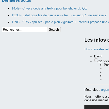
Dernières actus
14:49 -
Chypre cède à la troïka pour bénéficier du QE
13:33 -
Est-il possible de bannir un « troll » avant qu’il ne sévisse ?
12:03 -
CRS «épuisés» par le plan vigipirate: L’Intérieur propose une
Les infos 
Non classé
les in
David
22 nov
Par
Mots-clés :
argen
Nous mettons à v
dans nos médias 