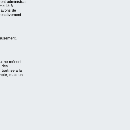
ment administratif
me lié à
s avons de
roactivement.
reusement.
qui ne mènent
s des
traîtrise à la
ompte, mais un