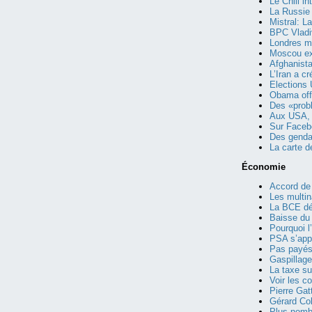
Le Chili i
La Russie 
Mistral: L
BPC Vladi
Londres m
Moscou ex
Afghanista
L’Iran a c
Elections
Obama offr
Des «prob
Aux USA, 
Sur Facebo
Des gendar
La carte d
Économie
Accord de 
Les multin
La BCE déc
Baisse du 
Pourquoi l
PSA s’appr
Pas payés
Gaspillage
La taxe su
Voir les 
Pierre Gat
Gérard Col
Plus nombr