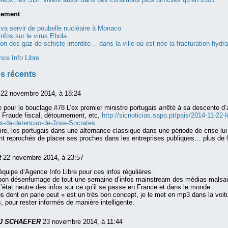
nement
va servir de poubelle nucléaire à Monaco
infos sur le virus Ebola
tion des gaz de schiste interdite… dans la ville où est née la fracturation hydra
nce Info Libre
s récents
s
22 novembre 2014, à 18:24
our le bouclage #78 L’ex premier ministre portugais arrêté à sa descente d’
 Fraude fiscal, détournement, etc,
http://sicnoticias.sapo.pt/pais/2014-11-22
as-da-detencao-de-Jose-Socrates
e, les portugais dans une alternance classique dans une période de crise lui
 reprochés de placer ses proches dans les entreprises publiques… plus de 
t
22 novembre 2014, à 23:57
’équipe d’Agence Info Libre pour ces infos régulières.
bon désenfumage de tout une semaine d’infos mainstream des médias malsai
l’état neutre des infos sur ce qu’il se passe en France et dans le monde.
os dont on parle peut » est un très bon concept, je le met en mp3 dans la voit
s, pour rester informés de manière intelligente.
A J SCHAEFER
23 novembre 2014, à 11:44