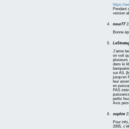
https://
Pendant q
version a
nour77
2
Bonne épi
LeStrate
J’aime be
on voit q
plusieurs
dans le l
banquaire
sur AIL (
jusqu’en 
leur arse
en puissa
PAS intér
puissance
petits feu
Avis per
sophie
2
Pour info
2005, c’é