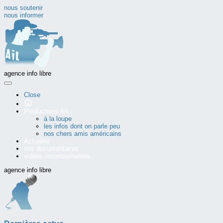
nous soutenir
nous informer
agence info libre
Close
Productions AIL
à la loupe
les infos dont on parle peu
nos chers amis américains
Actualité
nos documentaires
vidéos incontournables
agence info libre