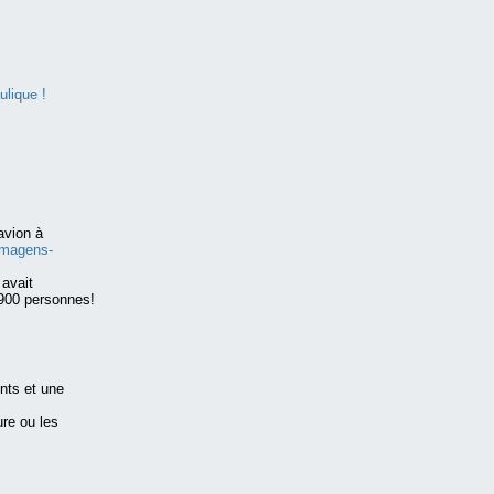
ulique !
avion à
-Imagens-
 avait
900 personnes!
nts et une
ure ou les