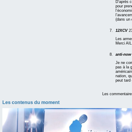
D’après ce
pour pren
l’économi
l’avancem
(dans un 
12XCV
2
Les armes
Merci AIL 
anti-no
Je ne com
pas à la 
américain
nation, q
peut tard 
Les commentaire
Les contenus du moment