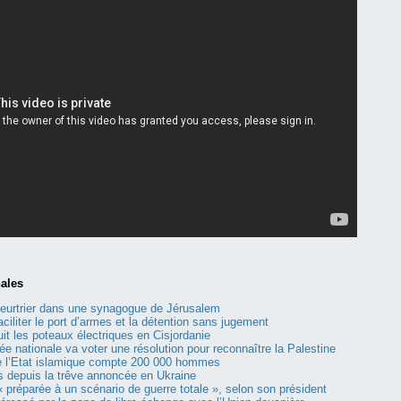
nales
meurtrier dans une synagogue de Jérusalem
faciliter le port d’armes et la détention sans jugement
ruit les poteaux électriques en Cisjordanie
e nationale va voter une résolution pour reconnaître la Palestine
e l’Etat islamique compte 200 000 hommes
 depuis la trêve annoncée en Ukraine
« préparée à un scénario de guerre totale », selon son président