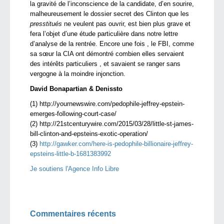
la gravité de l’inconscience de la candidate, d’en sourire,
malheureusement le dossier secret des Clinton que les
presstitués
ne veulent pas ouvrir, est bien plus grave et
fera l’objet d’une étude particulière dans notre lettre
d’analyse de la rentrée. Encore une fois , le FBI, comme
sa sœur la CIA ont démontré combien elles servaient
des intérêts particuliers , et savaient se ranger sans
vergogne à la moindre injonction.
David Bonapartian & Denissto
(1) http://yournewswire.com/pedophile-jeffrey-epstein-
emerges-following-court-case/
(2) http://21stcenturywire.com/2015/03/28/little-st-james-
bill-clinton-and-epsteins-exotic-operation/
(3)
http://gawker.com/here-is-pedophile-billionaire-jeffrey-
epsteins-little-b-1681383992
Je soutiens l'Agence Info Libre
Commentaires récents