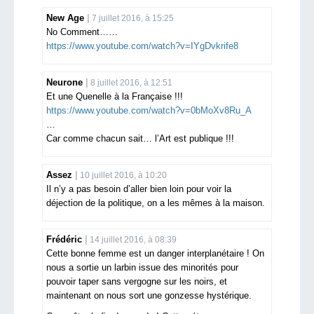
New Age
7 juillet 2016, à 15:25
No Comment……
https://www.youtube.com/watch?v=IYgDvkrife8
Neurone
8 juillet 2016, à 12:51
Et une Quenelle à la Française !!!
https://www.youtube.com/watch?v=0bMoXv8Ru_A
…
Car comme chacun sait… l’Art est publique !!!
Assez
10 juillet 2016, à 10:20
Il n’y a pas besoin d’aller bien loin pour voir la
déjection de la politique, on a les mêmes à la maison.
Frédéric
14 juillet 2016, à 08:39
Cette bonne femme est un danger interplanétaire ! On
nous a sortie un larbin issue des minorités pour
pouvoir taper sans vergogne sur les noirs, et
maintenant on nous sort une gonzesse hystérique.