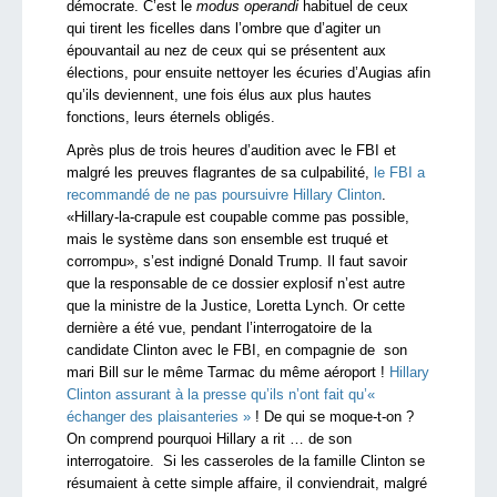
démocrate. C’est le
modus operandi
habituel de ceux
qui tirent les ficelles dans l’ombre que d’agiter un
épouvantail au nez de ceux qui se présentent aux
élections, pour ensuite nettoyer les écuries d’Augias afin
qu’ils deviennent, une fois élus aux plus hautes
fonctions, leurs éternels obligés.
Après plus de trois heures d’audition avec le FBI et
malgré les preuves flagrantes de sa culpabilité,
le FBI a
recommandé de ne pas poursuivre Hillary Clinton
.
«Hillary-la-crapule est coupable comme pas possible,
mais le système dans son ensemble est truqué et
corrompu», s’est indigné Donald Trump. Il faut savoir
que la responsable de ce dossier explosif n’est autre
que la ministre de la Justice, Loretta Lynch. Or cette
dernière a été vue, pendant l’interrogatoire de la
candidate Clinton avec le FBI, en compagnie de son
mari Bill sur le même Tarmac du même aéroport !
Hillary
Clinton assurant à la presse qu’ils n’ont fait qu’«
échanger des plaisanteries »
! De qui se moque-t-on ?
On comprend pourquoi Hillary a rit … de son
interrogatoire. Si les casseroles de la famille Clinton se
résumaient à cette simple affaire, il conviendrait, malgré