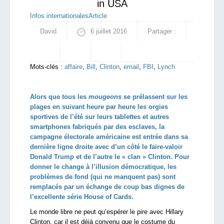
in USA
Infos internationales
Article
David
6 juillet 2016
Partager :
Mots-clés :
affaire
,
Bill
,
Clinton
,
email
,
FBI
,
Lynch
Alors que tous les
mougeons
se prélassent sur les
plages en suivant heure par heure les orgies
sportives de l’été sur leurs tablettes et autres
smartphones fabriqués par des esclaves, la
campagne électorale américaine est entrée dans sa
dernière ligne droite avec d’un côté le faire-valoir
Donald Trump et de l’autre le « clan » Clinton. Pour
donner le change à l’illusion démocratique, les
problèmes de fond (qui ne manquent pas) sont
remplacés par un échange de coup bas dignes de
l’excellente série House of Cards.
Le monde libre ne peut qu’espérer le pire avec Hillary
Clinton, car il est déjà convenu que le costume du