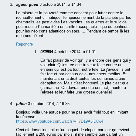
agueu gueu
3 octobre 2014, à 14:34
La misère et la pauvreté comme concept pour lutter contre le
réchauffement climatique, l'empoisonnement de la planète par les
chemtrails,les pesticides.Les vaccins ,les guerres et le suicide
pour réduire l'humanité à un chiffre acceptable : que du bonheur
pour les néo cons atlanticosionistes......Pendant ce temps là les
moutons bêlent....
Répondre
080984
4 octobre 2014, à 01:01
Ça fait plaisir de voir qu'il y a encore des gens qui y
voit clair. Qu'est ce que tu veux faire contre un
ennemi qui est partout: notre télé! La j'avoue ils ont
fait fort et par dessus cela, nos chers médias. Et
maintenant on a droit toutes les semaines à une
décapitation. Mais c'est honteux! Le pire c'est que
ça marche. On devrait prendre contact, monter à
l'elysee et leur faire une grosse quenelle!
julien
3 octobre 2014, à 16:35
Bonjour, Voilà une astuce pour ne pas avoir froid tout en limitant
la dépense.
https://www.youtube.com/watch?v=7D19A6lD8w4
Ceci dit, lorsqu'on sait qu'un paquet de clopes par jour ça revient
facilement à 200 euros par mois, il me semble que ça fait un