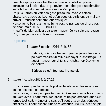
beau budget pour se chauffer comme si on était en pleine
canicule sur la côte d'azur. ça revient très cher pour se chauffer
juste le bout du nez, et personne ne s'en plaint.
De plus, lorsqu'on voit des gens précaires, avec 2 chiens, 2
chats, la cigarette au bec, et qu'on vous dit qu'ils ont du mal à y
arriver... faudrait peut-être leur expliquer.
Perso, je ne bois pas, je ne fume pas, je n'ai pas de chien, pas
de chat, mais JE ME CHAUFFE.
*Il suffit de bien utiliser son argent aussi. Je ne suis pas cousu
d'or, mais je me sers de mon cerveau.
Répondre
etna
3 octobre 2014, à 16:52
Bah oui, puis franchement, jean et julien, les gens
peuvent vendre un rein pour payer le chauffage. Et
aussi manger leur chiens et chats, hop économie
de bouffe...
Sérieux ce qu'il faut pas lire parfois...
julien
4 octobre 2014, à 07:29
Etna ce n'est pas la peine de polluer le site avec tes réflexions
qui ne tiennent pas debout.
Dans la vie, on ne peut pas tout avoir, à moins d'avoir les moyens
qui vont avec. Il faut faire des choix, et ne pas attendre que tout
tombe tout cuit, même si je sais qu'il peut y avoir des périodes
difficiles où il faut encore plus faire attention. Pour le petit peuple,