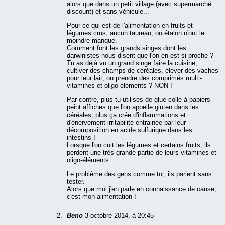
alors que dans un petit village (avec supermarché
discount) et sans véhicule...
Pour ce qui est de l'alimentation en fruits et
légumes crus, aucun taureau, ou étalon n'ont le
moindre manque.
Comment font les grands singes dont les
darwinistes nous disent que l'on en est si proche ?
Tu as déjà vu un grand singe faire la cuisine,
cultiver des champs de céréales, élever des vaches
pour leur lait, ou prendre des comprimés multi-
vitamines et oligo-éléments ? NON !
Par contre, plus tu utilises de glue colle à papiers-
peint affiches que l'on appelle gluten dans les
céréales, plus ça crée d'inflammations et
d'énervement irritabilité entrainée par leur
décomposition en acide sulfurique dans les
intestins !
Lorsque l'on cuit les légumes et certains fruits, ils
perdent une très grande partie de leurs vitamines et
oligo-éléments.
Le problème des gens comme toi, ils parlent sans
tester.
Alors que moi j'en parle en connaissance de cause,
c'est mon alimentation !
Beno
3 octobre 2014, à 20:45