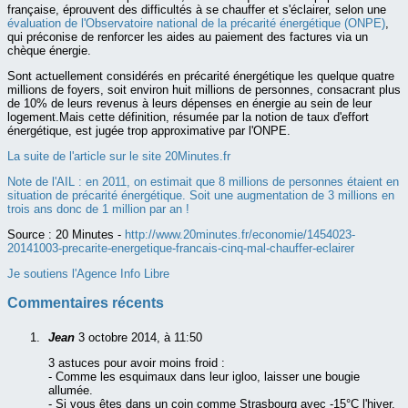
française, éprouvent des difficultés à se chauffer et s'éclairer, selon une
évaluation de l'Observatoire national de la précarité énergétique (ONPE)
,
qui préconise de renforcer les aides au paiement des factures via un
chèque énergie.
Sont actuellement considérés en précarité énergétique les quelque quatre
millions de foyers, soit environ huit millions de personnes, consacrant plus
de 10% de leurs revenus à leurs dépenses en énergie au sein de leur
logement.Mais cette définition, résumée par la notion de taux d'effort
énergétique, est jugée trop approximative par l'ONPE.
La suite de l'article sur le site 20Minutes.fr
Note de l'AIL : en 2011, on estimait que 8 millions de personnes étaient en
situation de
précarité énergétique
. Soit une augmentation de 3 millions en
trois ans donc de 1 million par an !
Source :
20 Minutes -
http://www.20minutes.fr/economie/1454023-
20141003-precarite-energetique-francais-cinq-mal-chauffer-eclairer
Je soutiens l'Agence Info Libre
Commentaires récents
Jean
3 octobre 2014, à 11:50
3 astuces pour avoir moins froid :
- Comme les esquimaux dans leur igloo, laisser une bougie
allumée.
- Si vous êtes dans un coin comme Strasbourg avec -15°C l'hiver,