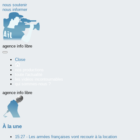
nous soutenir
nous informer
agence info libre
Close
nos productions
toute l'actualité
les vidéos incontournables
qui sommes-nous ?
agence info libre
À la une
15:27 -
Les armées françaises vont recourir à la location