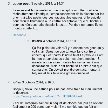
agueu gueu
3 octobre 2014, à 14:34
La misère et la pauvreté comme concept pour lutter contre le
réchauffement climatique, l'empoisonnement de la planète par les
chemtrails,les pesticides.Les vaccins ,les guerres et le suicide
pour réduire l'humanité à un chiffre acceptable : que du bonheur
pour les néo cons atlanticosionistes......Pendant ce temps là les
moutons bêlent....
Répondre
080984
4 octobre 2014, à 01:01
Ça fait plaisir de voir qu'il y a encore des gens qui y
voit clair. Qu'est ce que tu veux faire contre un
ennemi qui est partout: notre télé! La j'avoue ils ont
fait fort et par dessus cela, nos chers médias. Et
maintenant on a droit toutes les semaines à une
décapitation. Mais c'est honteux! Le pire c'est que
ça marche. On devrait prendre contact, monter à
l'elysee et leur faire une grosse quenelle!
julien
3 octobre 2014, à 16:35
Bonjour, Voilà une astuce pour ne pas avoir froid tout en limitant
la dépense.
https://www.youtube.com/watch?v=7D19A6lD8w4
Ceci dit, lorsqu'on sait qu'un paquet de clopes par jour ça revient
facilement à 200 euros par mois, il me semble que ça fait un