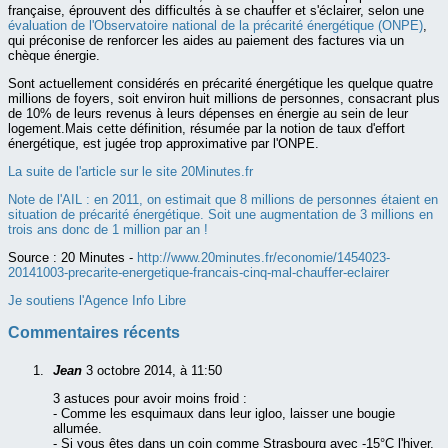
française, éprouvent des difficultés à se chauffer et s'éclairer, selon une
évaluation de l'Observatoire national de la précarité énergétique (ONPE)
,
qui préconise de renforcer les aides au paiement des factures via un
chèque énergie.
Sont actuellement considérés en précarité énergétique les quelque quatre
millions de foyers, soit environ huit millions de personnes, consacrant plus
de 10% de leurs revenus à leurs dépenses en énergie au sein de leur
logement.Mais cette définition, résumée par la notion de taux d'effort
énergétique, est jugée trop approximative par l'ONPE.
La suite de l'article sur le site 20Minutes.fr
Note de l'AIL : en 2011, on estimait que 8 millions de personnes étaient en
situation de
précarité énergétique
. Soit une augmentation de 3 millions en
trois ans donc de 1 million par an !
Source :
20 Minutes -
http://www.20minutes.fr/economie/1454023-
20141003-precarite-energetique-francais-cinq-mal-chauffer-eclairer
Je soutiens l'Agence Info Libre
Commentaires récents
Jean
3 octobre 2014, à 11:50
3 astuces pour avoir moins froid :
- Comme les esquimaux dans leur igloo, laisser une bougie
allumée.
- Si vous êtes dans un coin comme Strasbourg avec -15°C l'hiver,