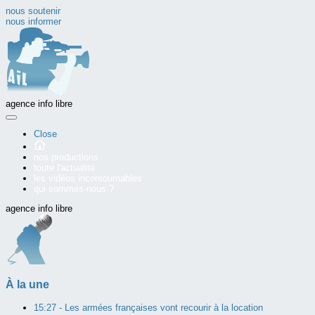
nous soutenir
nous informer
agence info libre
Close
nos productions
toute l'actualité
les vidéos incontournables
qui sommes-nous ?
agence info libre
À la une
15:27 -
Les armées françaises vont recourir à la location