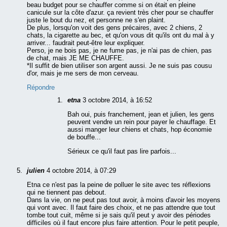
beau budget pour se chauffer comme si on était en pleine
canicule sur la côte d'azur. ça revient très cher pour se chauffer
juste le bout du nez, et personne ne s'en plaint.
De plus, lorsqu'on voit des gens précaires, avec 2 chiens, 2
chats, la cigarette au bec, et qu'on vous dit qu'ils ont du mal à y
arriver... faudrait peut-être leur expliquer.
Perso, je ne bois pas, je ne fume pas, je n'ai pas de chien, pas
de chat, mais JE ME CHAUFFE.
*Il suffit de bien utiliser son argent aussi. Je ne suis pas cousu
d'or, mais je me sers de mon cerveau.
Répondre
etna
3 octobre 2014, à 16:52
Bah oui, puis franchement, jean et julien, les gens
peuvent vendre un rein pour payer le chauffage. Et
aussi manger leur chiens et chats, hop économie
de bouffe...
Sérieux ce qu'il faut pas lire parfois...
julien
4 octobre 2014, à 07:29
Etna ce n'est pas la peine de polluer le site avec tes réflexions
qui ne tiennent pas debout.
Dans la vie, on ne peut pas tout avoir, à moins d'avoir les moyens
qui vont avec. Il faut faire des choix, et ne pas attendre que tout
tombe tout cuit, même si je sais qu'il peut y avoir des périodes
difficiles où il faut encore plus faire attention. Pour le petit peuple,