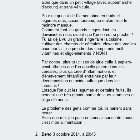
alors que dans un petit village (avec supermarché
discount) et sans véhicule...
Pour ce qui est de l'alimentation en fruits et
légumes crus, aucun taureau, ou étalon n'ont le
moindre manque.
Comment font les grands singes dont les
darwinistes nous disent que l'on en est si proche ?
Tu as déjà vu un grand singe faire la cuisine,
cultiver des champs de céréales, élever des vaches
pour leur lait, ou prendre des comprimés multi-
vitamines et oligo-éléments ? NON !
Par contre, plus tu utilises de glue colle à papiers-
peint affiches que l'on appelle gluten dans les
céréales, plus ça crée d'inflammations et
d'énervement irritabilité entrainée par leur
décomposition en acide sulfurique dans les
intestins !
Lorsque l'on cuit les légumes et certains fruits, ils
perdent une très grande partie de leurs vitamines et
oligo-éléments.
Le problème des gens comme toi, ils parlent sans
tester.
Alors que moi j'en parle en connaissance de cause,
c'est mon alimentation !
Beno
3 octobre 2014, à 20:45