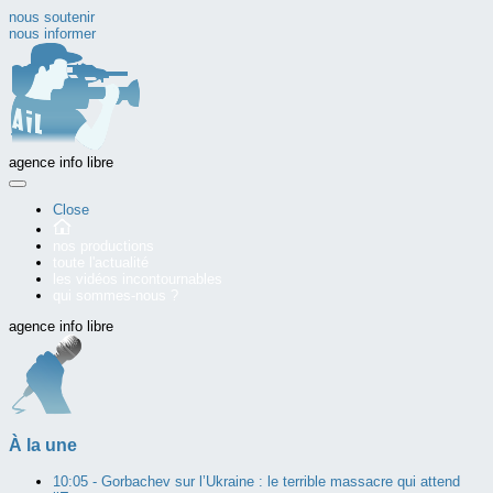
nous soutenir
nous informer
agence info libre
Close
nos productions
toute l'actualité
les vidéos incontournables
qui sommes-nous ?
agence info libre
À la une
10:05 -
Gorbachev sur l’Ukraine : le terrible massacre qui attend