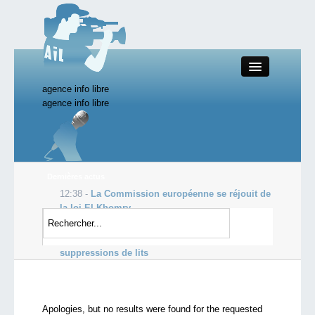
agence info libre
Close
agence info libre
Productions AIL
Dernières actus
12:38 -
La Commission européenne se réjouit de
Actualité
la loi El Khomry
10:53 -
Le fisc sait tout de vous !
Starting Doc
09:18 -
Hôpital: la carte de France des
suppressions de lits
Boutique AIL
Apologies, but no results were found for the requested
Forum AIL